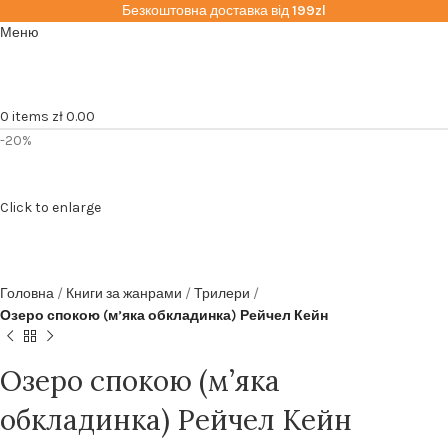
Безкоштовна доставка від
199zl
Меню
0
items
zł
0.00
-20%
Click to enlarge
Головна
Книги за жанрами
Трилери
Озеро спокою (м’яка обкладинка) Рейчел Кейн
Озеро спокою (м’яка
обкладинка) Рейчел Кейн