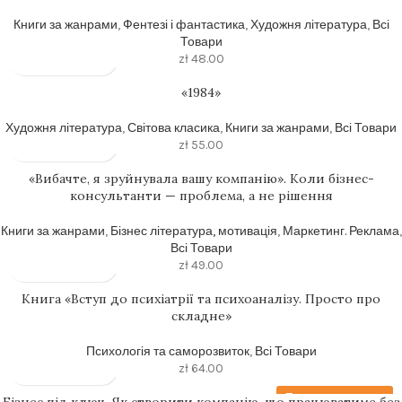
Книги за жанрами
,
Фентезі і фантастика
,
Художня література
,
Всі
Товари
zł
48.00
«1984»
Художня література
,
Світова класика
,
Книги за жанрами
,
Всі Товари
zł
55.00
«Вибачте, я зруйнувала вашу компанію». Коли бізнес-
консультанти — проблема, а не рішення
Книги за жанрами
,
Бізнес література, мотивація
,
Маркетинг. Реклама
,
Всі Товари
zł
49.00
Книга «Вступ до психіатрії та психоаналізу. Просто про
складне»
Психологія та саморозвиток
,
Всі Товари
zł
64.00
Передзамовлення
Бізнес під ключ. Як створити компанію, що працюватиме без