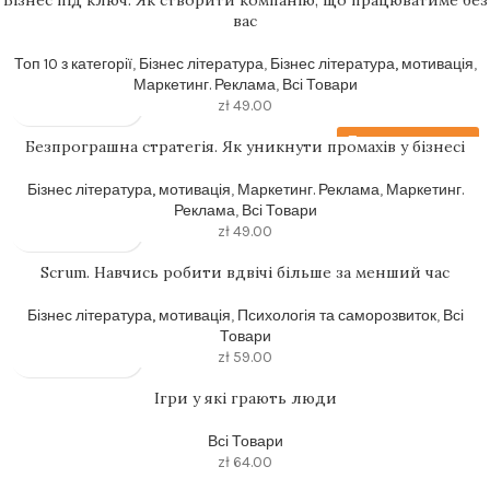
вас
Топ 10 з категорії
,
Бізнес література
,
Бізнес література, мотивація
,
Маркетинг. Реклама
,
Всі Товари
zł
49.00
Передзамовлення
Безпрограшна стратегія. Як уникнути промахів у бізнесі
Бізнес література, мотивація
,
Маркетинг. Реклама
,
Маркетинг.
Реклама
,
Всі Товари
zł
49.00
Scrum. Навчись робити вдвічі більше за менший час
Бізнес література, мотивація
,
Психологія та саморозвиток
,
Всі
Товари
zł
59.00
Ігри у які грають люди
Всі Товари
zł
64.00