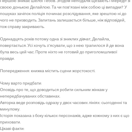
Першою зникає Шелбі Тебов. Згодом неподалік щезають і Мередіт зі
своєю донькою Делайлою. Та чи пов’язані між собою ці випадки? У
пошуках зачіпок поліція починає розслідування, яке зрештою ні до
чого не призводить. Запитань залишається більше, ніж відповідей,
тож справу закривають.
Одинадцять років потому одна зі зниклих дівчат, Делайла,
повертається. Усі хочуть з’ясувати, що з нею трапилося й де вона
була весь цей час. Проте ніхто не готовий до приголомшливої
правди.
Попередження: книжка містить сцени жорстокості.
Чому варто придбати:
Оповідь про те, що доводиться робити сильним жінкам у
непередбачуваних обставинах.
Авторка веде розповідь одразу у двох часових лініях: сьогоденні та
минулому.
Історія показана з боку кількох персонажів, адже кожному з них є що
приховати.
Цікаві факти: