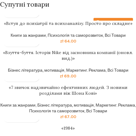
Супутні товари
Передзамовлення
«Вступ до психіатрії та психоаналізу. Просто про складне»
Книги за жанрами
,
Психологія та саморозвиток
,
Всі Товари
zł
64.00
«Взуття-буття. Історія Nike від засновника компанії (оновл.
вид.)»
Бізнес література, мотивація
,
Маркетинг. Реклама
,
Всі Товари
zł
69.00
«7 звичок надзвичайно ефективних людей. З новими
розділами віж Шона Кові»
Книги за жанрами
,
Бізнес література, мотивація
,
Маркетинг. Реклама
,
Психологія та саморозвиток
,
Всі Товари
zł
67.00
«1984»