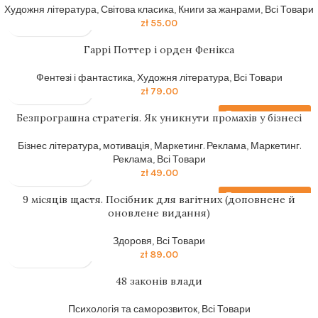
Художня література
,
Світова класика
,
Книги за жанрами
,
Всі Товари
zł
55.00
Гаррi Поттер i орден Фенiкса
Фентезі і фантастика
,
Художня література
,
Всі Товари
zł
79.00
Передзамовлення
Безпрограшна стратегія. Як уникнути промахів у бізнесі
Бізнес література, мотивація
,
Маркетинг. Реклама
,
Маркетинг.
Реклама
,
Всі Товари
zł
49.00
Передзамовлення
9 місяців щастя. Посібник для вагітних (доповнене й
оновлене видання)
Здоровя
,
Всі Товари
zł
89.00
48 законів влади
Психологія та саморозвиток
,
Всі Товари