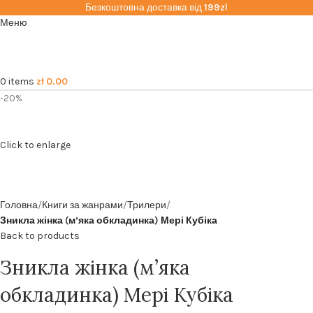
Безкоштовна доставка від
199zl
Меню
0
items
zł
0.00
-20%
Click to enlarge
Головна
Книги за жанрами
Трилери
Зникла жінка (м’яка обкладинка) Мері Кубіка
Back to products
Зникла жінка (м’яка
обкладинка) Мері Кубіка