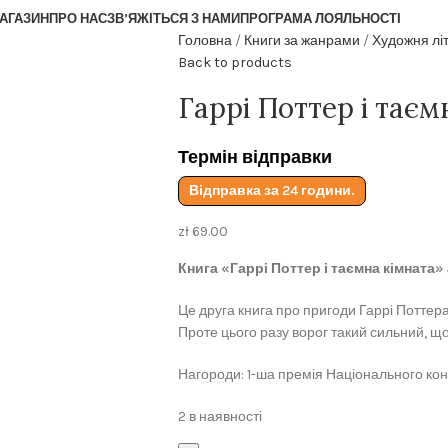
АГАЗИН
ПРО НАС
ЗВ’ЯЖІТЬСЯ З НАМИ
ПРОГРАМА ЛОЯЛЬНОСТІ
Головна
Книги за жанрами
Художня лі
Back to products
Гаррі Поттер і таєм
Термін відправки
Відправка за 24 години.
zł
69.00
Книга «Гаррі Поттер і таємна кімната»
Це друга книга про пригоди Гаррі Поттера.
Проте цього разу ворог такий сильний, щ
Нагороди: 1-ша премія Національного ко
2 в наявності