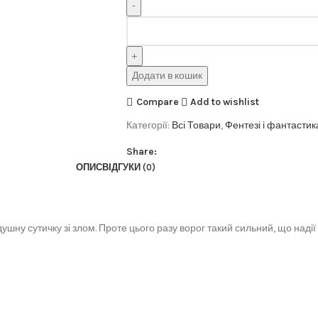
Додати в кошик
Compare
Add to wishlist
Категорії:
Всі Товари
,
Фентезі і фантастик
Share:
ОПИС
ВІДГУКИ (0)
йдушну сутичку зі злом. Проте цього разу ворог такий сильний, що над