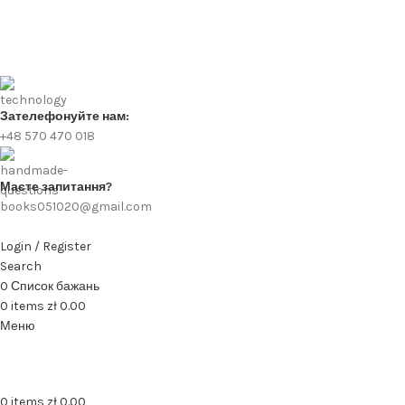
Зателефонуйте нам:
+48 570 470 018
Маєте запитання?
books051020@gmail.com
Login / Register
Search
0
Список бажань
0
items
zł
0.00
Меню
0
items
zł
0.00