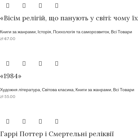
«Вісім релігій, що панують у світі: чому 
Книги за жанрами
,
Історія
,
Психологія та саморозвиток
,
Всі Товари
zł
67.00
«1984»
Художня література
,
Світова класика
,
Книги за жанрами
,
Всі Товари
zł
55.00
Гаррі Поттер і Смертельні реліквії