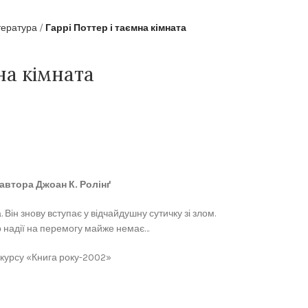
тература
Гаррі Поттер і таємна кімната
на кімната
 автора Джоан К. Ролінґ
 Він знову вступає у відчайдушну сутичку зі злом.
о надії на перемогу майже немає…
нкурсу «Книга року-2002»