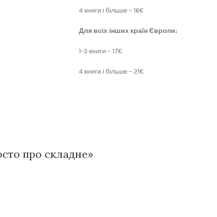
4 книги і більше – 16€
Для всіх інших країн Європи:
1-3 книги – 17€
4 книги і більше – 21€
росто про складне»