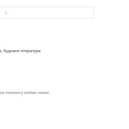
а
,
Художня література
ії на перемогу майже немає…