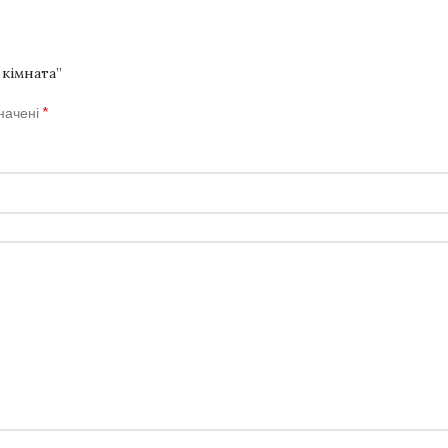
 кімната”
*
значені