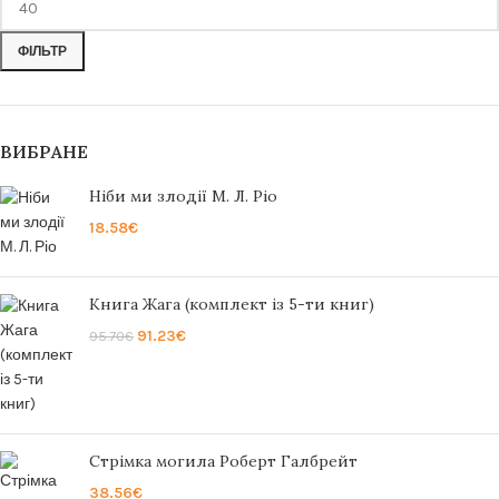
ФІЛЬТР
ВИБРАНЕ
Ніби ми злодії М. Л. Ріо
18.58
€
Книга Жага (комплект із 5-ти книг)
91.23
€
95.70
€
Стрімка могила Роберт Галбрейт
38.56
€