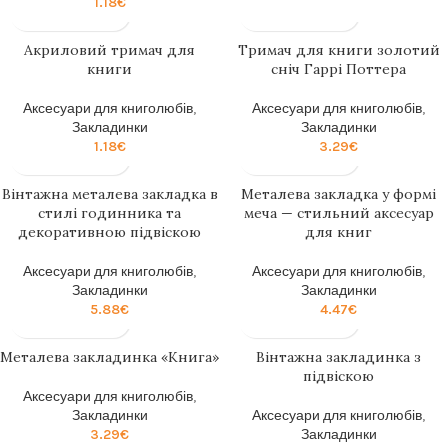
1.18
€
Акриловий тримач для
Тримач для книги золотий
книги
сніч Гаррі Поттера
Аксесуари для книголюбів
,
Аксесуари для книголюбів
,
Закладинки
Закладинки
1.18
€
3.29
€
Вінтажна металева закладка в
Металева закладка у формі
стилі годинника та
меча — стильний аксесуар
декоративною підвіскою
для книг
Аксесуари для книголюбів
,
Аксесуари для книголюбів
,
Закладинки
Закладинки
5.88
€
4.47
€
Металева закладинка «Книга»
Вінтажна закладинка з
підвіскою
Аксесуари для книголюбів
,
Закладинки
Аксесуари для книголюбів
,
3.29
€
Закладинки