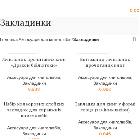
Безкоштовна доставка від
199zl
0.0
Закладинки
Головна
Аксесуари для книголюбів
Закладинки
Лічильник прочитаних книг
Вінтажний лічильник
«Дракон бібліотеки»
прочитаних книг
Аксесуари для книголюбів
,
Аксесуари для книголюбів
,
Закладинки
Закладинки
8.23
€
6.82
€
Набір кольорових клейких
Закладка для книг у формі
закладок для справжніх
серця (заміник шкіри)
книголюбів
Аксесуари для книголюбів
,
Аксесуари для книголюбів
,
Закладинки
Закладинки
0.94
€