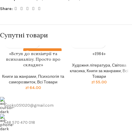
Share:
Супутні товари
Передзамовлення
«Вступ до психіатрії та
«1984»
психоаналізу. Просто про
складне»
Художня література
,
Світова
класика
,
Книги за жанрами
,
Всі
Книги за жанрами
,
Психологія та
Товари
саморозвиток
,
Всі Товари
zł
55.00
zł
64.00
books051020@gmail.com
+48 570 470 018