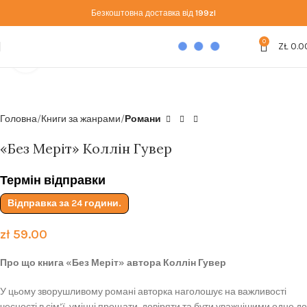
Безкоштовна доставка від
199zl
0
ZŁ
0.0
Click to enlarge
Головна
Книги за жанрами
Романи
«Без Меріт» Коллін Гувер
Термін відправки
Відправка за 24 години.
zł
59.00
Про що книга «Без Меріт» автора Коллін Гувер
У цьому зворушливому романі авторка наголошує на важливості
чесності в сім’ї, умінні прощати, довіряти та бути уважнішими одне до