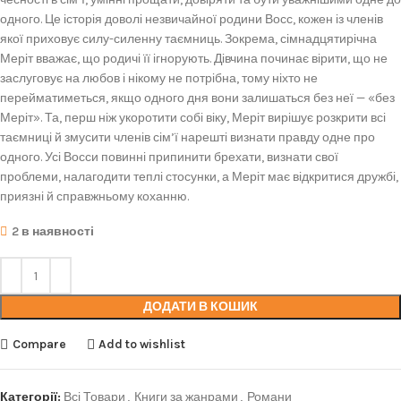
одного. Це історія доволі незвичайної родини Восс, кожен із членів
якої приховує силу-силенну таємниць. Зокрема, сімнадцятирічна
Меріт вважає, що родичі її ігнорують. Дівчина починає вірити, що не
заслуговує на любов і нікому не потрібна, тому ніхто не
перейматиметься, якщо одного дня вони залишаться без неї — «без
Меріт». Та, перш ніж укоротити собі віку, Меріт вирішує розкрити всі
таємниці й змусити членів сім’ї нарешті визнати правду одне про
одного. Усі Восси повинні припинити брехати, визнати свої
проблеми, налагодити теплі стосунки, а Меріт має відкритися дружбі,
приязні й справжньому коханню.
2 в наявності
ДОДАТИ В КОШИК
Compare
Add to wishlist
Категорії:
Всі Товари
,
Книги за жанрами
,
Романи