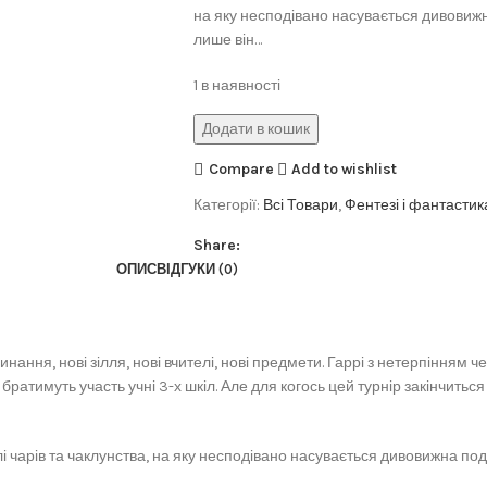
на яку несподівано насувається дивовижна
лише він…
1 в наявності
Додати в кошик
Compare
Add to wishlist
Категорії:
Всі Товари
,
Фентезі і фантастик
Share:
ОПИС
ВІДГУКИ (0)
ання, нові зілля, нові вчителі, нові предмети. Гаррі з нетерпінням че
 братимуть участь учні 3-х шкіл. Але для когось цей турнір закінчитьс
і чарів та чаклунства, на яку несподівано насувається дивовижна поді