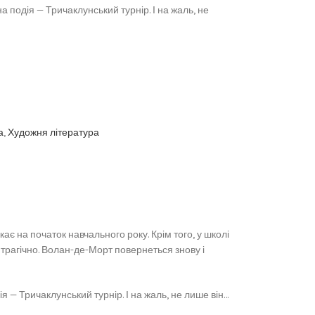
 подія — Тричаклунський турнір. І на жаль, не
а
,
Художня література
кає на початок навчального року. Крім того, у школі
я трагічно. Волан-де-Морт повернеться знову і
я — Тричаклунський турнір. І на жаль, не лише він…