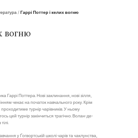
тература
Гаррі Поттер і келих вогню
их вогню
ка Гаррі Поттера. Нові заклинання, нові зілля,
рпінням чекає на початок навчального року. Крім
тс проходитиме турнір чарівників. У ньому
гось цей турнір закінчиться трагічно. Волан-де-
тілі.
вчання у Ґогвортській школі чарів та чаклунства,