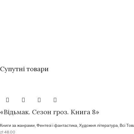
Супутні товари
«Відьмак. Сезон гроз. Книга 8»
Книги за жанрами
,
Фентезі і фантастика
,
Художня література
,
Всі То
zł
48.00