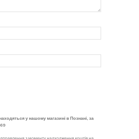
 знаходяться у нашому магазині в Познані, за
869
ідправлення з моменту надходження коштів на