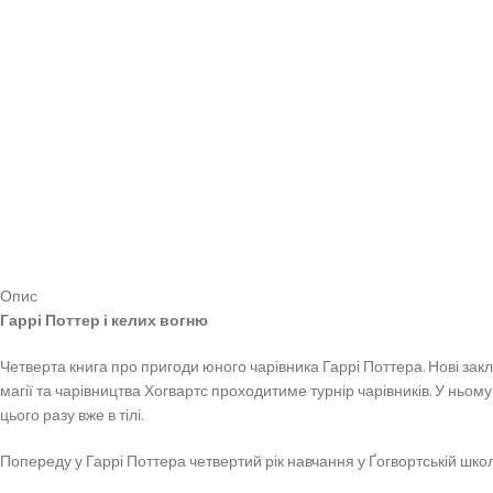
Опис
Гаррі Поттер і келих вогню
Четверта книга про пригоди юного чарівника Гаррі Поттера. Нові заклин
магії та чарівництва Хогвартс проходитиме турнір чарівників. У ньому
цього разу вже в тілі.
Попереду у Гаррі Поттера четвертий рік навчання у Ґогвортській школ