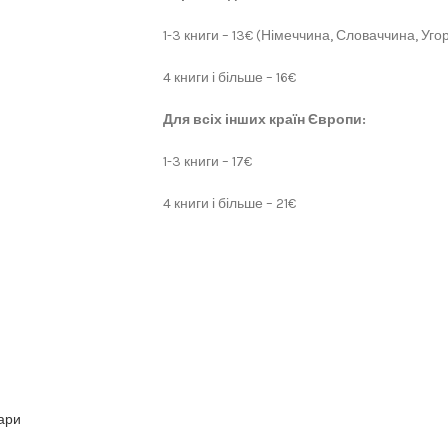
1-3 книги – 13€ (Німеччина, Словаччина, Угор
4 книги і більше – 16€
Для всіх інших країн Європи:
1-3 книги – 17€
4 книги і більше – 21€
вари