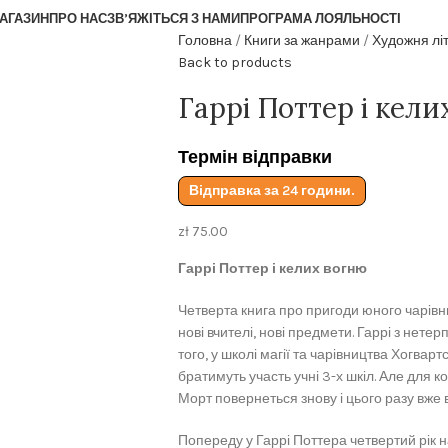
АГАЗИН
ПРО НАС
ЗВ’ЯЖІТЬСЯ З НАМИ
ПРОГРАМА ЛОЯЛЬНОСТІ
Головна
Книги за жанрами
Художня лі
Back to products
Гаррі Поттер і кел
Термін відправки
Відправка за 24 години.
zł
75.00
Гаррі Поттер і келих вогню
Четверта книга про пригоди юного чарівни
нові вчителі, нові предмети. Гаррі з нете
того, у школі магії та чарівництва Хогвар
братимуть участь учні 3-х шкіл. Але для ко
Морт повернеться знову і цього разу вже в 
Попереду у Гаррі Поттера четвертий рік на