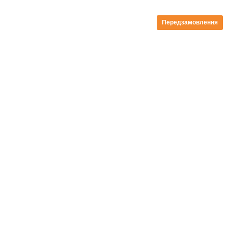
Передзамовлення
безкоштовна доставка від 199zl