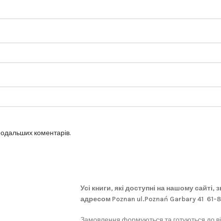
 подальших коментарів.
Усі книги, які доступні на нашому сайті,
адресом Poznan ul.Poznań Garbary 41 61-
Замовлення формуються та готуються до в