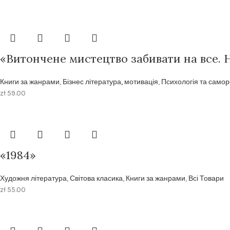
«Витончене мистецтво забивати на все. 
Книги за жанрами
,
Бізнес література, мотивація
,
Психологія та самор
zł
59.00
«1984»
Художня література
,
Світова класика
,
Книги за жанрами
,
Всі Товари
zł
55.00