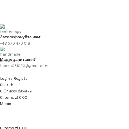
Зателефонуйте нам:
+48 570 470 018
Маєте запитання?
books051020@gmail.com
Login / Register
Search
0
Список бажань
0
items
zł
0.00
Меню
0
items
zł
0.00