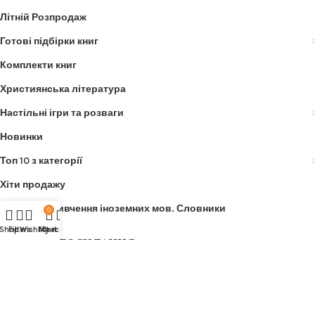
Літній Розпродаж
Готові підбірки книг
Комплекти книг
Християнська література
Настільні ігри та розваги
Новинки
Топ 10 з категорії
Хіти продажу
Книги для вивчення іноземних мов. Словники
0
Shop
Filters
Wishlist
My account
Cart
КОРИСНІ ПОСИЛАННЯ
Про нас
Оплата
Доставка