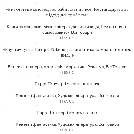
«Витончене мистецтво забивати на все. Нестандартний
підхід до проблем»
Книги за жанрами
,
Бізнес література, мотивація
,
Психологія та
саморозвиток
,
Всі Товари
zł
59.00
«Взуття-буття. Історія Nike від засновника компанії (оновл.
вид.)»
Бізнес література, мотивація
,
Маркетинг. Реклама
,
Всі Товари
zł
69.00
Гаррі Поттер і таємна кімната
Фентезі і фантастика
,
Художня література
,
Всі Товари
zł
69.00
Гаррі Поттер і келих вогню
Фентезі і фантастика
,
Художня література
,
Всі Товари
zł
75.00