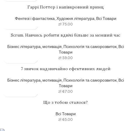
Гаррi Поттер i напiвкровний принц
Фентезі і фантастика
,
Художня література
,
Всі Товари
zł
75.00
Scrum. Навчись робити вдвічі більше за менший час
Бізнес література, мотивація
,
Психологія та саморозвиток
,
Всі
Товари
zł
59.00
7 звичок надзвичайно ефективних людей
Бізнес література, мотивація
,
Психологія та саморозвиток
,
Всі
Товари
zł
67.00
Що з тобою сталося?
Всі Товари
zł
65.00