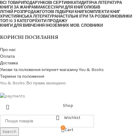
ВСІ ТОВАРИ
ПОДАРУНКОВІ СЕРТИФІКАТИ
ДИТЯЧА ЛІТЕРАТУРА
КНИГИ ЗА ЖАНРАМИ
АКСЕСУАРИ ДЛЯ КНИГОЛЮБІВ
ЛІТНІЙ РОЗПРОДАЖ
ГОТОВІ ПІДБІРКИ КНИГ
КОМПЛЕКТИ КНИГ
ХРИСТИЯНСЬКА ЛІТЕРАТУРА
НАСТІЛЬНІ ІГРИ ТА РОЗВАГИ
НОВИНКИ
ТОП 10 З КАТЕГОРІЇ
ХІТИ ПРОДАЖУ
КНИГИ ДЛЯ ВИВЧЕННЯ ІНОЗЕМНИХ МОВ. СЛОВНИКИ
КОРИСНІ ПОСИЛАННЯ
Про нас
Оплата
Доставка
Умови та положення інтернет-магазину You & Books
Терміни та положення
You & Books. Всі права захищено.
Shop
Wishlist
0
Cart
Search