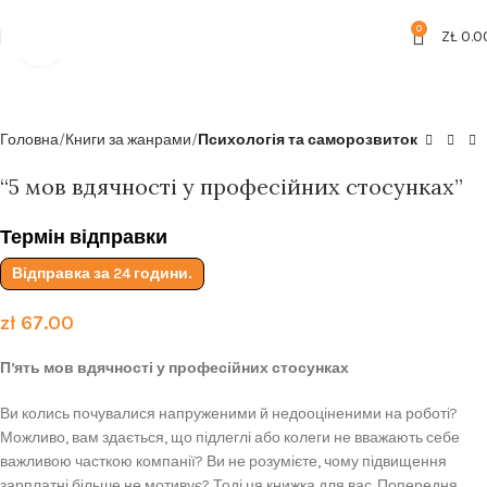
Безкоштовна доставка від
199zl
0
ZŁ
0.0
Click to enlarge
Головна
Книги за жанрами
Психологія та саморозвиток
“5 мов вдячності у професійних стосунках”
Термін відправки
Відправка за 24 години.
zł
67.00
Пʼять мов вдячності у професійних стосунках
Ви колись почувалися напруженими й недооціненими на роботі?
Можливо, вам здається, що підлеглі або колеги не вважають себе
важливою часткою компанії? Ви не розумієте, чому підвищення
зарплатні більше не мотивує? Тоді ця книжка для вас. Попередня