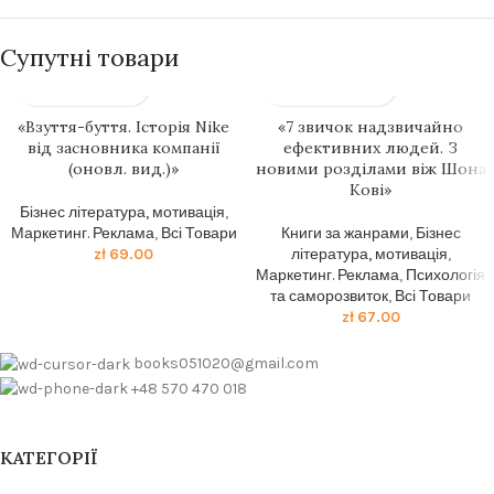
Супутні товари
«Взуття-буття. Історія Nike
«7 звичок надзвичайно
від засновника компанії
ефективних людей. З
(оновл. вид.)»
новими розділами віж Шона
Кові»
Бізнес література, мотивація
,
Маркетинг. Реклама
,
Всі Товари
Книги за жанрами
,
Бізнес
zł
69.00
література, мотивація
,
Маркетинг. Реклама
,
Психологія
та саморозвиток
,
Всі Товари
zł
67.00
books051020@gmail.com
+48 570 470 018
КАТЕГОРІЇ