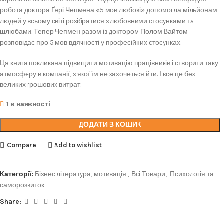
робота доктора Ґері Чепмена «5 мов любові» допомогла мільйонам
людей у всьому світі розібратися з любовними стосунками та
шлюбами. Тепер Чепмен разом із доктором Полом Вайтом
розповідає про 5 мов вдячності у професійних стосунках.
Ця книга покликана підвищити мотивацію працівників і створити таку
атмосферу в компанії, з якої їм не захочеться йти. І все це без
великих грошових витрат.
1 в наявності
ДОДАТИ В КОШИК
Compare
Add to wishlist
Категорії:
Бізнес література, мотивація
,
Всі Товари
,
Психологія та
саморозвиток
Share: