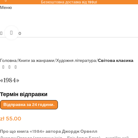
0
Безкоштовна доставка від
199zl
Меню
Click to enlarge
zł
0.00
Головна
Книги за жанрами
Художня література
Світова класика
«1984»
Термін відправки
Відправка за 24 години.
zł
55.00
Про що книга «1984» автора Джордж Орвелл