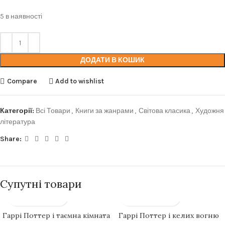
5 в наявності
ДОДАТИ В КОШИК
Compare
Add to wishlist
Категорії:
Всі Товари
,
Книги за жанрами
,
Світова класика
,
Художня
література
Share:
Супутні товари
Гаррі Поттер і таємна кімната
Гаррі Поттер і келих вогню