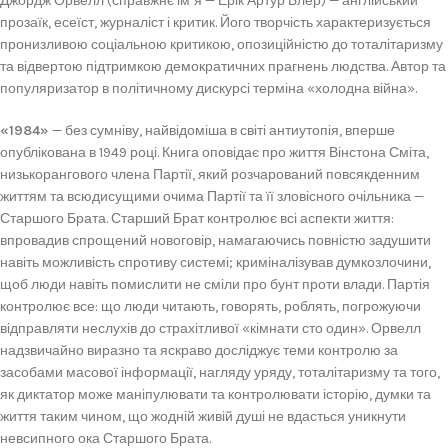
Джордж Орвелл (справжнє ім’я — Ерік Артур Блер) — англійський
прозаїк, есеїст, журналіст і критик. Його творчість характеризується
пронизливою соціальною критикою, опозиційністю до тоталітаризму
та відвертою підтримкою демократичних прагнень людства. Автор та
популяризатор в політичному дискурсі терміна «холодна війна».
«1984»
— без сумніву, найвідоміша в світі антиутопія, вперше
опублікована в 1949 році. Книга оповідає про життя Вінстона Сміта,
низькорангового члена Партії, який розчарований повсякденним
життям та всюдисущими очима Партії та її зловісного очільника —
Старшого Брата. Старший Брат контролює всі аспекти життя:
впровадив спрощений новоговір, намагаючись повністю задушити
навіть можливість спротиву системі; криміналізував думкозлочини,
щоб люди навіть помислити не сміли про бунт проти влади. Партія
контролює все: що люди читають, говорять, роблять, погрожуючи
відправляти неслухів до страхітливої «кімнати сто один». Орвелл
надзвичайно виразно та яскраво досліджує теми контролю за
засобами масової інформації, нагляду уряду, тоталітаризму та того,
як диктатор може маніпулювати та контролювати історію, думки та
життя таким чином, що жодній живій душі не вдасться уникнути
невсипного ока Старшого Брата.