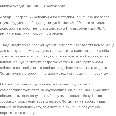
Книжка входить до Топ-10 Amazon.com
Автор
— розробник революційної методики Scrum, яка дозволяє
гнучко будувати роботу і підвищує її якість. За 20 років методика
допомогла в роботі не тільки фахівцям IT, співробітникам ФБР,
бізнесменам, але й звичайним людям
У надшвидкому та гіперконкурентному світі ХХІ століття немає місця
для марнування — часу, зусиль, ресурсів. Та навіть якщо ви зробите
те, що планували, коли планували та вкладетеся в бюджет, може
виявитися, що клієнт уже потребує чогось іншого. Адже умови
змінюються з небаченою раніше швидкістю Унікальна методика
Scrum руйнує стереотипи старої методики управління проектами.
Основа — команда, що має надзвичайне почуття мети,
самоорганізовується та самоуправляється, а навички її учасників
підсилюють одна одну навіть без зусиль з їхнього боку. І, якщо,
зробивши крок у нову еру під назвою Scrum, ви не зробили вдвічі
більше за половину часу, вам потрібно лише ще раз уважно
перечитати цю книгу!