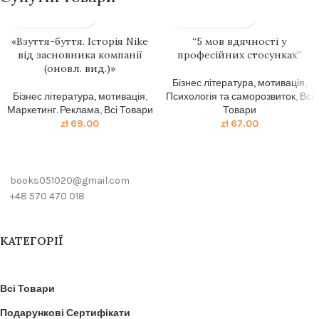
«Взуття-буття. Історія Nike
“5 мов вдячності у
від засновника компанії
професійних стосунках”
(оновл. вид.)»
Бізнес література, мотивація
,
Бізнес література, мотивація
,
Психологія та саморозвиток
,
Всі
Маркетинг. Реклама
,
Всі Товари
Товари
zł
69.00
zł
67.00
books051020@gmail.com
+48 570 470 018
КАТЕГОРІЇ
Всі Товари
Подарункові Сертифікати