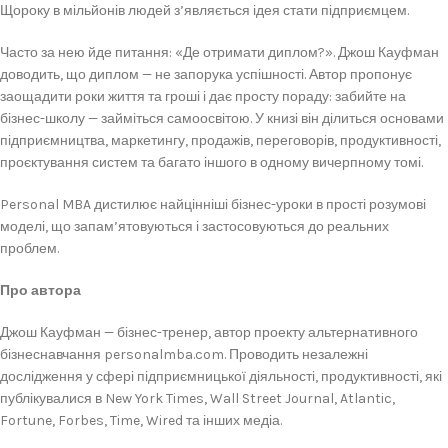
Щороку в мільйонів людей з’являється ідея стати підприємцем.
Часто за нею йде питання: «Де отримати диплом?». Джош Кауфман
доводить, що диплом — не запорука успішності. Автор пропонує
заощадити роки життя та гроші і дає просту пораду: забийте на
бізнес-школу — займіться самоосвітою. У книзі він ділиться основами
підприємництва, маркетингу, продажів, переговорів, продуктивності,
проєктування систем та багато іншого в одному вичерпному томі.
Personal MBA дистилює найцінніші бізнес-уроки в прості розумові
моделі, що запам’ятовуються і застосовуються до реальних
проблем.
Про автора
Джош Кауфман — бізнес-тренер, автор проекту альтернативного
бізнеснавчання personalmba.com. Проводить незалежні
дослідження у сфері підприємницької діяльності, продуктивності, які
публікувалися в New York Times, Wall Street Journal, Atlantic,
Fortune, Forbes, Time, Wired та інших медіа.