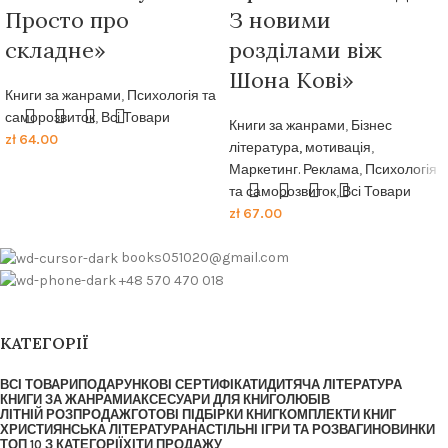
Просто про
З новими
складне»
розділами віж
Шона Кові»
Книги за жанрами
,
Психологія та
саморозвиток
,
Всі Товари
Книги за жанрами
,
Бізнес
zł
64.00
література, мотивація
,
Маркетинг. Реклама
,
Психологія
та саморозвиток
,
Всі Товари
zł
67.00
books051020@gmail.com
+48 570 470 018
КАТЕГОРІЇ
ВСІ ТОВАРИ
ПОДАРУНКОВІ СЕРТИФІКАТИ
ДИТЯЧА ЛІТЕРАТУРА
КНИГИ ЗА ЖАНРАМИ
АКСЕСУАРИ ДЛЯ КНИГОЛЮБІВ
ЛІТНІЙ РОЗПРОДАЖ
ГОТОВІ ПІДБІРКИ КНИГ
КОМПЛЕКТИ КНИГ
ХРИСТИЯНСЬКА ЛІТЕРАТУРА
НАСТІЛЬНІ ІГРИ ТА РОЗВАГИ
НОВИНКИ
ТОП 10 З КАТЕГОРІЇ
ХІТИ ПРОДАЖУ