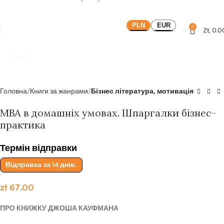
Безкоштовна доставка від
199zl
PLN
EUR
0
ZŁ
0.0
Click to enlarge
Головна
Книги за жанрами
Бізнес література, мотивація
MBA в домашніх умовах. Шпаргалки бізнес-
практика
Термін відправки
Відправка за 14 днів.
zł
67.00
ПРО КНИЖКУ ДЖОША КАУФМАНА