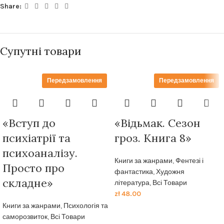
Share:
Супутні товари
Передзамовлення
Передзамовлення
«Вступ до
«Відьмак. Сезон
психіатрії та
гроз. Книга 8»
психоаналізу.
Книги за жанрами
,
Фентезі і
Просто про
фантастика
,
Художня
складне»
література
,
Всі Товари
zł
48.00
Книги за жанрами
,
Психологія та
саморозвиток
,
Всі Товари