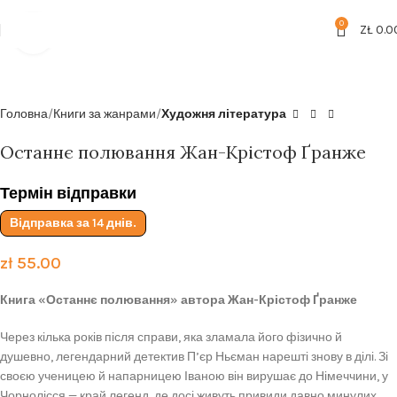
Безкоштовна доставка від
199zl
0
ZŁ
0.0
Click to enlarge
Головна
Книги за жанрами
Художня література
Останнє полювання Жан-Крістоф Ґранже
Термін відправки
Відправка за 14 днів.
zł
55.00
Книга «Останнє полювання» автора Жан-Крістоф Ґранже
Через кілька років після справи, яка зламала його фізично й
душевно, легендарний детектив П’єр Ньєман нарешті знову в ділі. Зі
своєю ученицею й напарницею Іваною він вирушає до Німеччини, у
Чорнолісся — край легенд, де досі живуть привиди давно минулих