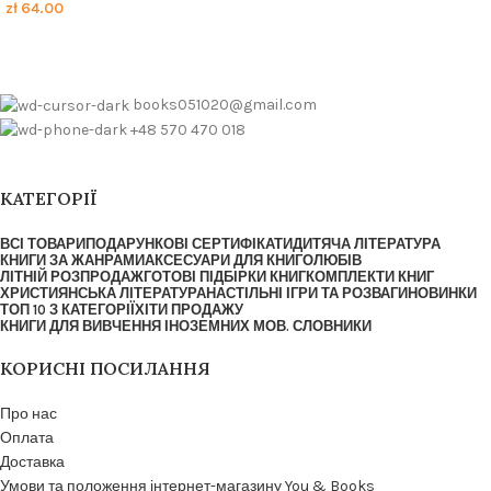
zł
64.00
books051020@gmail.com
+48 570 470 018
КАТЕГОРІЇ
ВСІ ТОВАРИ
ПОДАРУНКОВІ СЕРТИФІКАТИ
ДИТЯЧА ЛІТЕРАТУРА
КНИГИ ЗА ЖАНРАМИ
АКСЕСУАРИ ДЛЯ КНИГОЛЮБІВ
ЛІТНІЙ РОЗПРОДАЖ
ГОТОВІ ПІДБІРКИ КНИГ
КОМПЛЕКТИ КНИГ
ХРИСТИЯНСЬКА ЛІТЕРАТУРА
НАСТІЛЬНІ ІГРИ ТА РОЗВАГИ
НОВИНКИ
ТОП 10 З КАТЕГОРІЇ
ХІТИ ПРОДАЖУ
КНИГИ ДЛЯ ВИВЧЕННЯ ІНОЗЕМНИХ МОВ. СЛОВНИКИ
КОРИСНІ ПОСИЛАННЯ
Про нас
Оплата
Доставка
Умови та положення інтернет-магазину You & Books