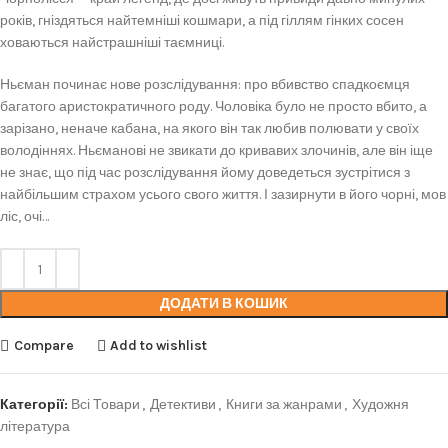
років, гніздяться найтемніші кошмари, а під гіллям гінких сосен
ховаються найстрашніші таємниці.
Ньєман починає нове розслідування: про вбивство спадкоємця
багатого аристократичного роду. Чоловіка було не просто вбито, а
зарізано, неначе кабана, на якого він так любив полювати у своїх
володіннях. Ньєманові не звикати до кривавих злочинів, але він іще
не знає, що під час розслідування йому доведеться зустрітися з
найбільшим страхом усього свого життя. І зазирнути в його чорні, мов
ліс, очі…
ДОДАТИ В КОШИК
Compare
Add to wishlist
Категорії:
Всі Товари
,
Детективи
,
Книги за жанрами
,
Художня
література