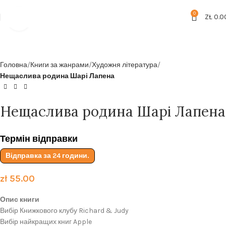
Безкоштовна доставка від
199zl
0
ZŁ
0.0
Click to enlarge
Головна
Книги за жанрами
Художня література
Нещаслива родина Шарі Лапена
Нещаслива родина Шарі Лапена
Термін відправки
Відправка за 24 години.
zł
55.00
Опис книги
Вибір Книжкового клубу Richard & Judy
Вибір найкращих книг Apple