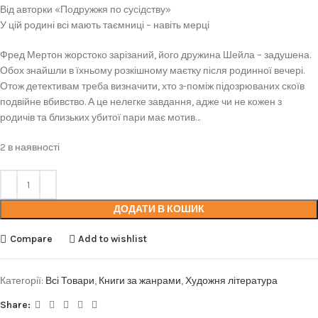
Від авторки «Подружжя по сусідству»
У цій родині всі мають таємниці – навіть мерці
Фред Мертон жорстоко зарізаний, його дружина Шейла – задушена.
Обох знайшли в їхньому розкішному маєтку після родинної вечері.
Отож детективам треба визначити, хто з-поміж підозрюваних скоїв
подвійне вбивство. А це нелегке завдання, адже чи не кожен з
родичів та близьких убитої пари має мотив…
2 в наявності
ДОДАТИ В КОШИК
Compare
Add to wishlist
Категорії:
Всі Товари
,
Книги за жанрами
,
Художня література
Share: