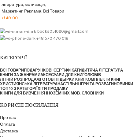
література, мотивація
,
Маркетинг. Реклама
,
Всі Товари
zł
49.00
books051020@gmail.com
+48 570 470 018
КАТЕГОРІЇ
ВСІ ТОВАРИ
ПОДАРУНКОВІ СЕРТИФІКАТИ
ДИТЯЧА ЛІТЕРАТУРА
КНИГИ ЗА ЖАНРАМИ
АКСЕСУАРИ ДЛЯ КНИГОЛЮБІВ
ЛІТНІЙ РОЗПРОДАЖ
ГОТОВІ ПІДБІРКИ КНИГ
КОМПЛЕКТИ КНИГ
ХРИСТИЯНСЬКА ЛІТЕРАТУРА
НАСТІЛЬНІ ІГРИ ТА РОЗВАГИ
НОВИНКИ
ТОП 10 З КАТЕГОРІЇ
ХІТИ ПРОДАЖУ
КНИГИ ДЛЯ ВИВЧЕННЯ ІНОЗЕМНИХ МОВ. СЛОВНИКИ
КОРИСНІ ПОСИЛАННЯ
Про нас
Оплата
Доставка