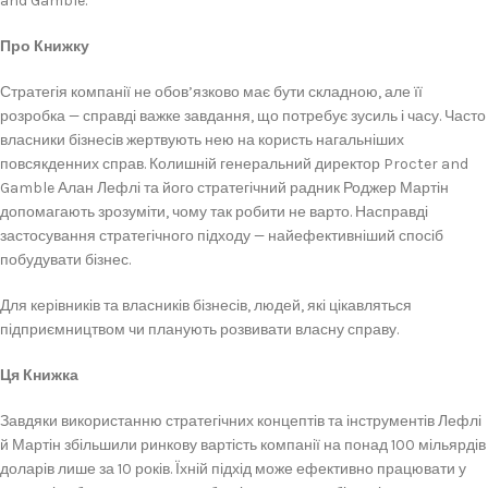
and Gamble.
Про Книжку
Стратегія компанії не обов’язково має бути складною, але її
розробка — справді важке завдання, що потребує зусиль і часу. Часто
власники бізнесів жертвують нею на користь нагальніших
повсякденних справ. Колишній генеральний директор Procter and
Gamble Алан Лефлі та його стратегічний радник Роджер Мартін
допомагають зрозуміти, чому так робити не варто. Насправді
застосування стратегічного підходу — найефективніший спосіб
побудувати бізнес.
Для керівників та власників бізнесів, людей, які цікавляться
підприємництвом чи планують розвивати власну справу.
Ця Книжка
Завдяки використанню стратегічних концептів та інструментів Лефлі
й Мартін збільшили ринкову вартість компанії на понад 100 мільярдів
доларів лише за 10 років. Їхній підхід може ефективно працювати у