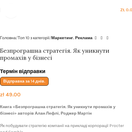
Безкоштовна доставка від
199zl
ZŁ
0.
Click to enlarge
Головна
Топ 10 з категорії
Маркетинг. Реклама
Безпрограшна стратегія. Як уникнути
промахів у бізнесі
Термін відправки
Відправка за 14 днів.
zł
49.00
Книга «Безпрограшна стратегія. Як уникнути промахів у
бізнесі» авторів Алан Лефлі, Роджер Мартін
Як побудувати стратегію компанії на прикладі корпорації Procter