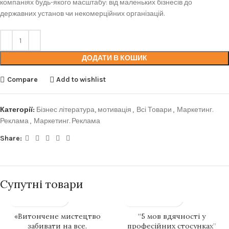
компаніях будь-якого масштабу: від маленьких бізнесів до
державних установ чи некомерційних організацій.
ДОДАТИ В КОШИК
Compare
Add to wishlist
Категорії:
Бізнес література, мотивація
,
Всі Товари
,
Маркетинг.
Реклама
,
Маркетинг. Реклама
Share:
Супутні товари
«Витончене мистецтво
“5 мов вдячності у
забивати на все.
професійних стосунках”