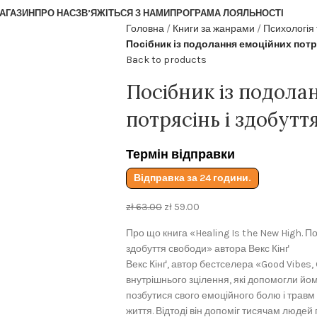
АГАЗИН
ПРО НАС
ЗВ’ЯЖІТЬСЯ З НАМИ
ПРОГРАМА ЛОЯЛЬНОСТІ
Головна
Книги за жанрами
Психологія
Посібник із подолання емоційних потр
Back to products
Посібник із подола
потрясінь і здобутт
Термін відправки
Відправка за 24 години.
zł
63.00
zł
59.00
Про що книга «Healing Is the New High. П
здобуття свободи» автора Векс Кінґ
Векс Кінґ, автор бестселера «Good Vibes, G
внутрішнього зцілення, які допомогли йо
позбутися свого емоційного болю і травм
життя. Відтоді він допоміг тисячам людей