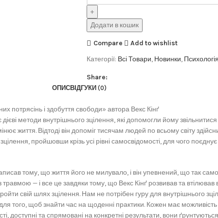
Додати в кошик
Compare
Add to wishlist
Категорії:
Всі Товари
,
Новинки
,
Психологія
Share:
ОПИС
ВІДГУКИ (0)
них потрясінь і здобуття свободи» автора Векс Кінґ
сує дієві методи внутрішнього зцілення, які допомогли йому звільнити
інює життя. Відтоді він допоміг тисячам людей по всьому світу здійс
цілення, пройшовши крізь усі рівні самосвідомості, для чого поєднує п
аписав тому, що життя його не милувало, і він упевнений, що так само
 травмою — і все це завдяки тому, що Векс Кінґ розвивав та втілював 
 пройти свій шлях зцілення. Нам не потрібен гуру для внутрішнього з
для того, щоб знайти час на щоденні практики. Кожен має можливість 
ості, доступні та спрямовані на конкретні результати, вони ґрунтуютьс