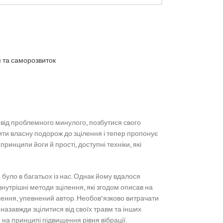
 та саморозвиток
ся від проблемного минулого, позбутися свого
нити власну подорож до зцілення і тепер пропонує
ринципи йоги й прості, доступні техніки, які
 було в багатьох із нас. Однак йому вдалося
внутрішні методи зцілення, які згодом описав на
цілення, упевнений автор. Необов’язково витрачати
назавжди зцілитися від своїх травм та інших
я на принципі підвищення рівня вібрації.