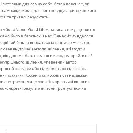
 цілителями для самих себе. Автор пояснює, як
вні самосвідомості, для чого поєднує принципи йоги
кові та тривалі результати.
а «Good Vibes, Good Life», написав тому, що життя
 само було в багатьох із нас. Однак йому вдалося
оційний біль та впоратися із травмою — і все це
ілював внутрішні методи зцілення, які згодом
го, він допоміг багатьом іншим людям пройти свій
внутрішнього зцілення, упевнений автор.
грошей на курси або відмовлятися від чогось
нні практики. Кожен має можливість назавжди
них потрясінь, якщо засвоїть практичні вправи з
і на конкретні результати, вони ґрунтуються на