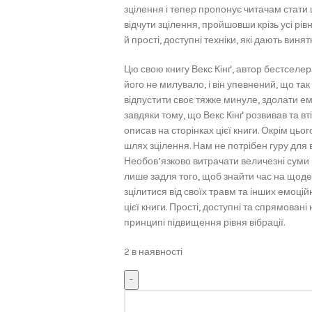
зцілення і тепер пропонує читачам стати
відчути зцілення, пройшовши крізь усі рі
й прості, доступні техніки, які дають винят
Цю свою книгу Векс Кінґ, автор бестселер
його не милувало, і він упевнений, що так
відпустити своє тяжке минуле, здолати ем
завдяки тому, що Векс Кінґ розвивав та вт
описав на сторінках цієї книги. Окрім цьо
шлях зцілення. Нам не потрібен гуру для 
Необов’язково витрачати величезні суми 
лише задля того, щоб знайти час на щоде
зцілитися від своїх травм та інших емоцій
цієї книги. Прості, доступні та спрямован
принципі підвищення рівня вібрації.
2 в наявності