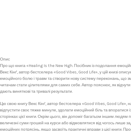
Опис
Про що книга «Healing Is the New High. Посібник із подолання емоцій
Векс Кінґ, автор бестселера «Good Vibes, Good Life», у цій книзі опи
емоційного болю і травм та створити нову систему переконань, що зм
читачам стати цілителями для самих себе. Автор пояснює, як відчути з
дають виняткові та тривалі результати.
Цю свою книгу Векс Кінґ, автор бестселера «Good Vibes, Good Life», н
відпустити своє тяжке минуле, здолати емоційний біль та впоратися із
сторінках цієї книги. Окрім цього, він допоміг багатьом іншим людям
величезні суми грошей на курси або відмовлятися від чогось лише за
емоційних потрясінь, якщо засвоїть практичні вправи з цієї книги. Пр