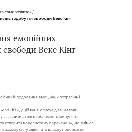
 та саморозвиток
ясінь і здобуття свободи Векс Кінґ
ння емоційних
я свободи Векс Кінґ
осібник із подолання емоційних потрясінь і
ood Life», у цій книзі описує дієві методи
му звільнитися від проблемного минулого,
 та створити нову систему переконань, що змінює
 по всьому світу здійснити власну подорож до