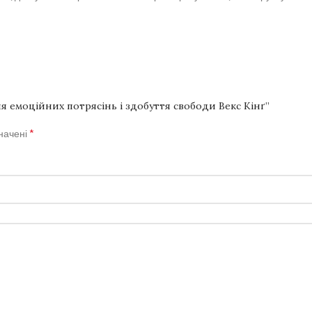
я емоційних потрясінь і здобуття свободи Векс Кінґ”
*
значені