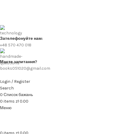
Зателефонуйте нам:
+48 570 470 018
Маєте запитання?
books051020@gmail.com
Login / Register
Search
0
Список бажань
0
items
zł
0.00
Меню
0
items
zł
0.00