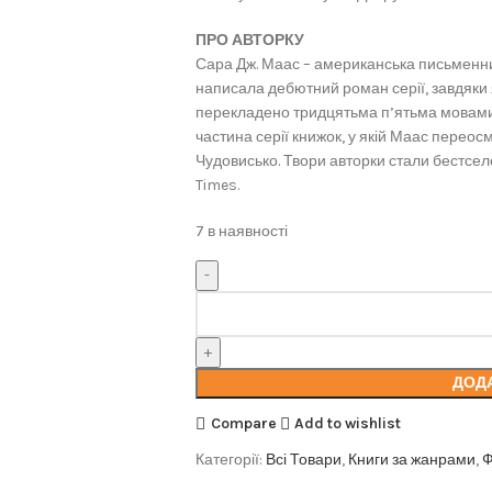
ПРО АВТОРКУ
Сара Дж. Маас – американська письменниц
написала дебютний роман серії, завдяки як
перекладено тридцятьма п’ятьма мовами. 
частина серії книжок, у якій Маас перео
Чудовисько. Твори авторки стали бестсел
Times.
7 в наявності
ДОД
Compare
Add to wishlist
Категорії:
Всі Товари
,
Книги за жанрами
,
Ф