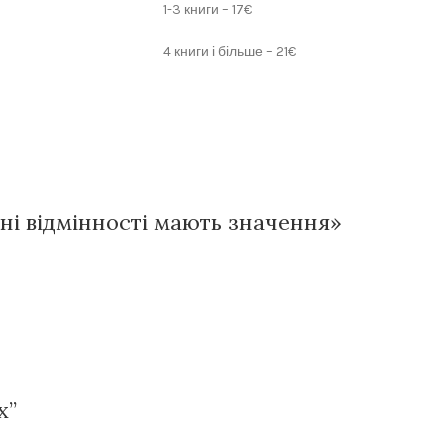
1-3 книги – 17€
4 книги і більше – 21€
їхні відмінності мають значення»
х”