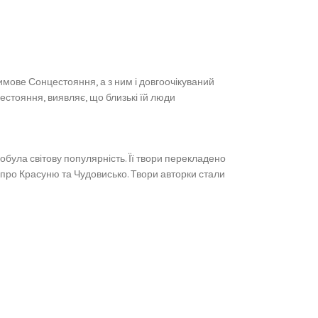
Зимове Сонцестояння, а з ним і довгоочікуваний
естояння, виявляє, що близькі їй люди
обула світову популярність. Її твори перекладено
 про Красуню та Чудовисько. Твори авторки стали