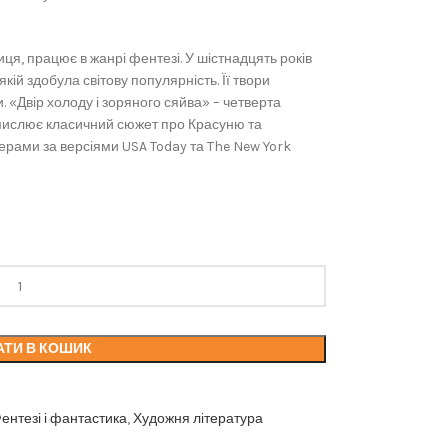
я, працює в жанрі фентезі. У шістнадцять років
ій здобула світову популярність. Її твори
«Двір холоду і зоряного сяйва» – четверта
смислює класичний сюжет про Красуню та
ерами за версіями USA Today та The New York
АТИ В КОШИК
ентезі і фантастика
,
Художня література