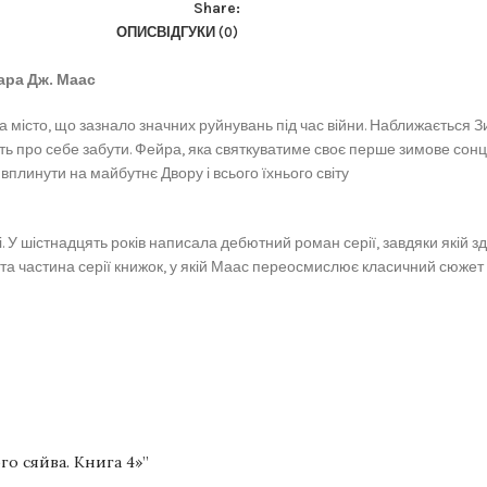
Share:
ОПИС
ВІДГУКИ (0)
ара Дж. Маас
та місто, що зазнало значних руйнувань під час війни. Наближається 
ь про себе забути. Фейра, яка святкуватиме своє перше зимове сонц
вплинути на майбутнє Двору і всього їхнього світу
У шістнадцять років написала дебютний роман серії, завдяки якій зд
рта частина серії книжок, у якій Маас переосмислює класичний сюжет
го сяйва. Книга 4»”