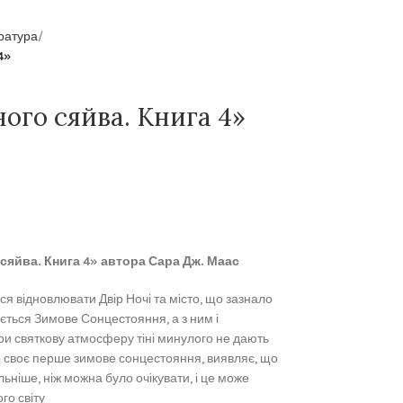
ратура
4»
ного сяйва. Книга 4»
 сяйва. Книга 4» автора Сара Дж. Маас
ися відновлювати Двір Ночі та місто, що зазнало
ється Зимове Сонцестояння, а з ним і
ри святкову атмосферу тіні минулого не дають
е своє перше зимове сонцестояння, виявляє, що
ьніше, ніж можна було очікувати, і це може
го світу