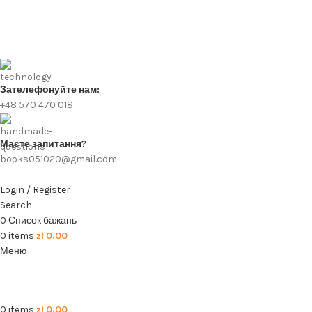
Зателефонуйте нам:
+48 570 470 018
Маєте запитання?
books051020@gmail.com
Login / Register
Search
0
Список бажань
0
items
zł
0.00
Меню
0
items
zł
0.00