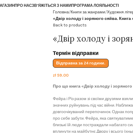
АГАЗИН
ПРО НАС
ЗВ’ЯЖІТЬСЯ З НАМИ
ПРОГРАМА ЛОЯЛЬНОСТІ
Головна
Книги за жанрами
Художня літе
«Двір холоду і зоряного сяйва. Книга 
Back to products
«Двір холоду і зоря
Термін відправки
Відправка за 24 години.
zł
59.00
Про що книга «Двір холоду і зоряного
Фейра і Різ разом зі своїми друзями взял
значних руйнувань під час війни. Наближа
довгоочікуваний перепочинок. Однак поп
про себе забути. Фейра, яка святкуватим
близькі їй люди постраждали набагато сил
вплинути на майбутнє Двору і всього їхньо