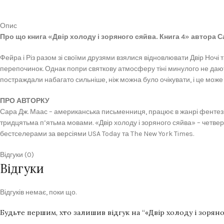
Опис
Про що книга «Двір холоду і зоряного сяйва. Книга 4» автора С
Фейра і Різ разом зі своїми друзями взялися відновлювати Двір Ночі 
перепочинок. Однак попри святкову атмосферу тіні минулого не дают
постраждали набагато сильніше, ніж можна було очікувати, і це може 
ПРО АВТОРКУ
Сара Дж. Маас – американська письменниця, працює в жанрі фентезі. 
тридцятьма п’ятьма мовами. «Двір холоду і зоряного сяйва» – четве
бестселерами за версіями USA Today та The New York Times.
Відгуки (0)
Відгуки
Відгуків немає, поки що.
Будьте першим, хто залишив відгук на “«Двір холоду і зоряно