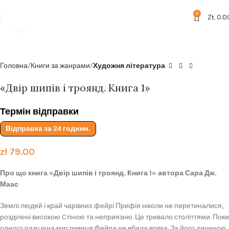
Безкоштовна доставка від
199zl
0
ZŁ
0.0
Click to enlarge
Головна
Книги за жанрами
Художня література
«Двір шипів і троянд. Книга 1»
Термін відправки
Відправка за 24 години.
zł
79.00
Про що книга «Двір шипів і троянд. Книга 1» автора Сара Дж.
Маас
Землі людей і край чарівних фейрі Прифія ніколи не перетиналися,
розділені високою Cтіною та неприязню. Це тривало століттями. Поки
одного разу юна мисливиця Фейра не вбила вовка. За його личиною