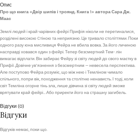
Опис
Про що книга «Двір шипів і троянд. Книга 1» автора Сара Дж.
Маас
Землі людей і край чарівних фейрі Прифія ніколи не перетиналися,
розділені високою Cтіною та неприязню. Це тривало століттями. Поки
одного разу юна мисливиця Фейра не вбила вовка. За його личиною
насправді ховався один з фейрі. Тепер безсмертний Тем- лін
вимагає відплати. Він забирає Фейру зі світу людей до свого маєтку в
Прифії. Довічне ув’язнення з безсмертним — невесела перспектива.
Але поступово Фейра розуміє, що між нею і Темліном чимало
спільного, попри вік, походження та столітню ненависть. І тоді, коли
світ Темліна огорне тінь зла, лише дівчина зі світу людей зможе
врятувати край фейрі… Або приректи його на страшну загибель.
Відгуки (0)
Відгуки
Відгуків немає, поки що.