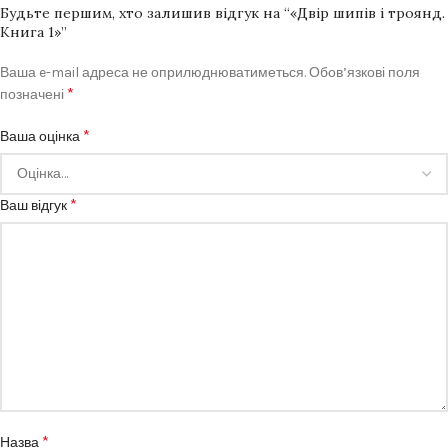
Будьте першим, хто залишив відгук на “«Двір шипів і троянд.
Книга 1»”
Ваша e-mail адреса не оприлюднюватиметься.
Обов’язкові поля
*
позначені
*
Ваша оцінка
*
Ваш відгук
*
Назва