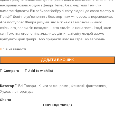
насправді ховався один з фейрі. Тепер безсмертний Тем- лін
вимагає відплати. Він забирає Фейру зі світу людей до свого маєтку в
Прифії. Довічне ув’язнення з безсмертним — невесела перспектива.
Але поступово Фейра розуміє, що між нею і Темліном чимало
спільного, попри вік, походження та столітню ненависть. І тоді, коли
світ Темліна огорне тінь зла, лише дівчина зі світу людей зможе
врятувати край фейрі… Або приректи його на страшну загибель.
1 в наявності
ДОДАТИ В КОШИК
Compare
Add to wishlist
Категорії:
Всі Товари
,
Книги за жанрами
,
Фентезі і фантастика
,
Художня література
Share:
ОПИС
ВІДГУКИ (0)