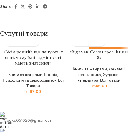
Share:
Супутні товари
Передзамовлення
«Вісім релігій, що панують у
«Відьмак. Сезон гроз. Книга
світі: чому їхні відмінності
8»
мають значення»
Книги за жанрами
,
Фентезі і
Книги за жанрами
,
Історія
,
фантастика
,
Художня
Психологія та саморозвиток
,
Всі
література
,
Всі Товари
Товари
zł
48.00
zł
67.00
books051020@gmail.com