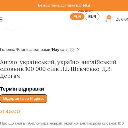
Безкоштовна доставка від
199zl
PLN
EUR
0
ZŁ
0.0
Click to enlarge
Головна
Книги за жанрами
Наука
Англо-український, україно-англійський
словник 100 000 слів Л.І. Шевченко, Д.В.
Дергач
Термін відправки
Відправка за 14 днів.
zł
45.00
Про що книга «Англо-український, україно-англійський словник 100