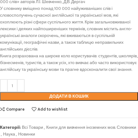
000 слів» авторів Л.І. Шевченко, Д.В. Дергач
У словнику вміщено понад 100 000 найуживаніших слів і
словосполучень сучасної англійської та української мов, які
охоплюють різні сфери суспільного життя. Крім загальновживаної
лексики і деяких найпоширеніших термінів, словник містить англо-
українські аналоги скорочень, які вживаються в суспільній
комунікації, географічні назви, а також таблицю неправильних
англійських дієслів.
Книга розрахована на широке коло користувачів: студентів, школярів,
бізнесменів, туристів, а також усіх, хто вивчає або часто використовує
англійську та українську мови та прагне вдосконалити свої знання.
ДОДАТИ В КОШИК
Compare
Add to wishlist
Категорії:
Всі Товари
,
Книги для вивчення іноземних мов. Словники
,
Наука
,
Новинки