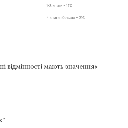
1-3 книги – 17€
4 книги і більше – 21€
їхні відмінності мають значення»
х”