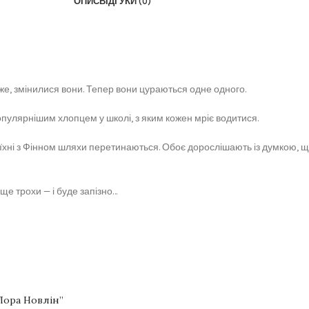
ОПИС
ВІДГУКИ (0)
же, змінилися вони. Тепер вони цураються одне одного.
популярнішим хлопцем у школі, з яким кожен мріє водитися.
и їхні з Фінном шляхи перетинаються. Обоє дорослішають із думкою, щ
 ще трохи — і буде запізно…
 Лора Новлін”