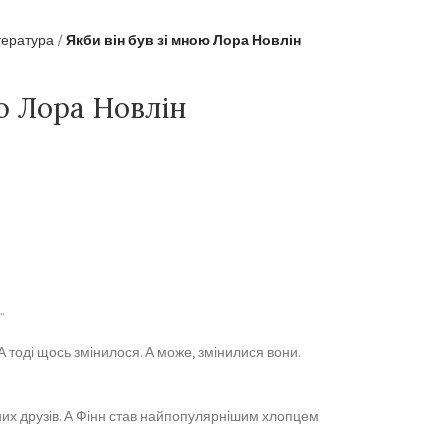
тература
Якби він був зі мною Лора Новлін
ою Лора Новлін
…
 тоді щось змінилося. А може, змінилися вони.
них друзів. А Фінн став найпопулярнішим хлопцем