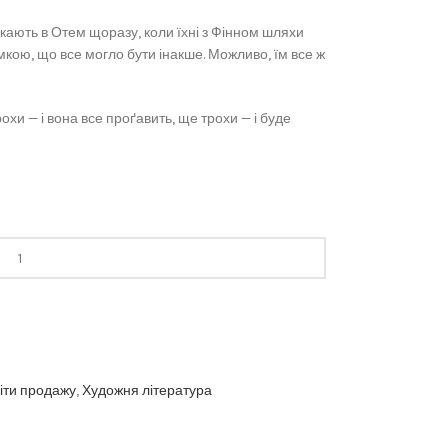
никають в Отем щоразу, коли їхні з Фінном шляхи
кою, що все могло бути інакше. Можливо, їм все ж
рохи — і вона все проґавить, ще трохи — і буде
іти продажу
,
Художня література