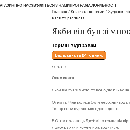
АГАЗИН
ПРО НАС
ЗВ’ЯЖІТЬСЯ З НАМИ
ПРОГРАМА ЛОЯЛЬНОСТІ
Головна
Книги за жанрами
Художня лі
Back to products
Якби він був зі мн
Термін відправки
Відправка за 24 години.
zł
76.00
Опис книги
Якби він був зі мною, то все було б інакше
Отем та Фінн колись були нерозлийвода. А
Тепер вони цураються одне одного.
В Отем є хлопець Джеймі та компанія вір
у школі, з яким кожен мріє водитися.