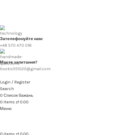
Зателефонуйте нам:
+48 570 470 018
Маєте запитання?
books051020@gmail.com
Login / Register
Search
0
Список бажань
0
items
zł
0.00
Меню
0
items
zł
0.00