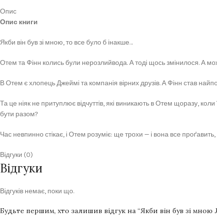
Опис
Опис книги
Якби він був зі мною, то все було б інакше…
Отем та Фінн колись були нерозлийвода. А тоді щось змінилося. А мо
В Отем є хлопець Джеймі та компанія вірних друзів. А Фінн став най
Та це ніяк не притуплює відчуттів, які виникають в Отем щоразу, кол
бути разом?
Час невпинно стікає, і Отем розуміє: ще трохи — і вона все проґавить,
Відгуки (0)
Відгуки
Відгуків немає, поки що.
Будьте першим, хто залишив відгук на “Якби він був зі мною