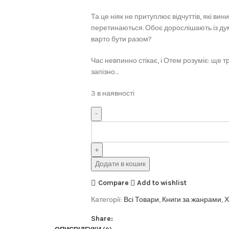
Та це ніяк не притуплює відчуттів, які ви
перетинаються. Обоє дорослішають із дум
варто бути разом?
Час невпинно стікає, і Отем розуміє: ще т
запізно…
3 в наявності
Додати в кошик
Compare
Add to wishlist
Категорії:
Всі Товари
,
Книги за жанрами
,
Х
Share: