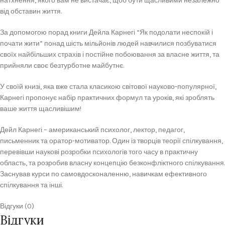
натхнення, якого вам не вистачає, щоб бути щасливими незалежно
від обставин життя.
За допомогою порад книги Дейла Карнегі “Як подолати неспокій і
почати жити” понад шість мільйонів людей навчилися позбуватися
своїх найбільших страхів і постійне побоювання за власне життя, та
прийняли своє безтурботне майбутнє.
У своїй книзі, яка вже стала класикою світової науково-популярної,
Карнегі пропонує набір практичних формул та уроків, які зроблять
ваше життя щасливішим!
Дейл Карнегі – американський психолог, лектор, педагог,
письменник та оратор-мотиватор. Один із творців теорії спілкування,
перевівши наукові розробки психологів того часу в практичну
область, та розробив власну концепцію безконфліктного спілкування.
Заснував курси по самовдосконаленню, навичкам ефективного
спілкування та інші.
Відгуки (0)
Відгуки