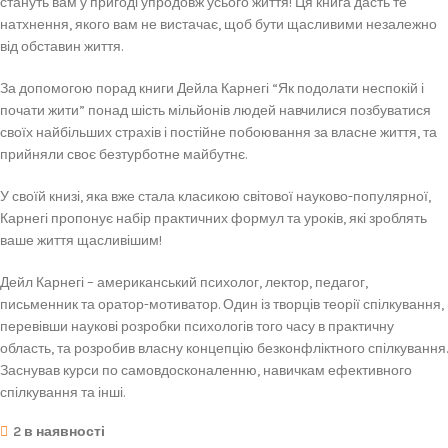
стануть вам у пригоді упродовж усього життя! Ця книга дасть те
натхнення, якого вам не вистачає, щоб бути щасливими незалежно
від обставин життя.
За допомогою порад книги Дейла Карнегі “Як подолати неспокій і
почати жити” понад шість мільйонів людей навчилися позбуватися
своїх найбільших страхів і постійне побоювання за власне життя, та
прийняли своє безтурботне майбутнє.
У своїй книзі, яка вже стала класикою світової науково-популярної,
Карнегі пропонує набір практичних формул та уроків, які зроблять
ваше життя щасливішим!
Дейл Карнегі – американський психолог, лектор, педагог,
письменник та оратор-мотиватор. Один із творців теорії спілкування,
перевівши наукові розробки психологів того часу в практичну
область, та розробив власну концепцію безконфліктного спілкування.
Заснував курси по самовдосконаленню, навичкам ефективного
спілкування та інші.
2 в наявності