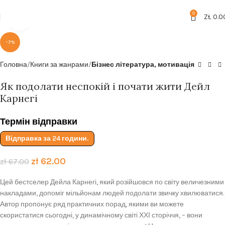
Безкоштовна доставка від
199zl
0
ZŁ
0.0
Click to enlarge
-7%
Головна
Книги за жанрами
Бізнес література, мотивація
Як подолати неспокій і почати жити Дейл
Карнегі
Термін відправки
Відправка за 24 години.
zł
62.00
zł
67.00
Цей бестселер Дейла Карнегі, який розійшовся по світу величезними
накладами, допоміг мільйонам людей подолати звичку хвилюватися.
Автор пропонує ряд практичних порад, якими ви можете
скористатися сьогодні, у динамічному світі ХХІ сторіччя, – вони