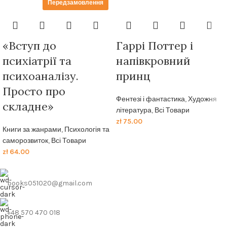
Передзамовлення
«Вступ до
Гаррi Поттер i
психіатрії та
напiвкровний
психоаналізу.
принц
Просто про
Фентезі і фантастика
,
Художня
складне»
література
,
Всі Товари
zł
75.00
Книги за жанрами
,
Психологія та
саморозвиток
,
Всі Товари
zł
64.00
books051020@gmail.com
+48 570 470 018