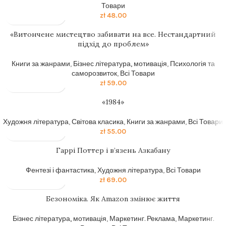
Товари
zł
48.00
«Витончене мистецтво забивати на все. Нестандартний
підхід до проблем»
Книги за жанрами
,
Бізнес література, мотивація
,
Психологія та
саморозвиток
,
Всі Товари
zł
59.00
«1984»
Художня література
,
Світова класика
,
Книги за жанрами
,
Всі Товари
zł
55.00
Гаррі Поттер і в’язень Азкабану
Фентезі і фантастика
,
Художня література
,
Всі Товари
zł
69.00
Безономіка. Як Amazon змінює життя
Бізнес література, мотивація
,
Маркетинг. Реклама
,
Маркетинг.