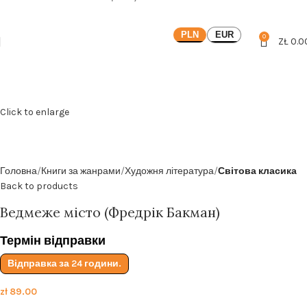
Безкоштовна доставка від
199zl
PLN
EUR
0
ZŁ
0.0
Click to enlarge
Головна
Книги за жанрами
Художня література
Світова класика
Back to products
Ведмеже місто (Фредрік Бакман)
Термін відправки
Відправка за 24 години.
zł
89.00