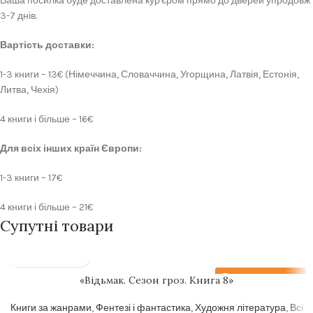
Ваша посилка буде доставлена кур'єром прямо до дверей упродовж
3-7 днів.
Вартість доставки:
1-3 книги – 13€ (Німеччина, Словаччина, Угорщина, Латвія, Естонія,
Литва, Чехія)
4 книги і більше – 16€
Для всіх інших країн Європи:
1-3 книги – 17€
4 книги і більше – 21€
Супутні товари
Передзамовлення
«Відьмак. Сезон гроз. Книга 8»
Книги за жанрами
,
Фентезі і фантастика
,
Художня література
,
Всі