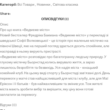
Категорії:
Всі Товари
,
Новинки
,
Світова класика
Share:
ОПИС
ВІДГУКИ (0)
Опис
Про що книга «Ведмеже місто»
Новий бестселер Фредріка Бакмана «Ведмеже місто» у перекладі зі
шведської Софії Волковецької – це історія про маленьке містечко на
півночі Швеції, яке на перший погляд здається досить спокійним, але
насправді в ньому вирують пристрасті.
«Ведмеже місто» розповідає про багатогранну людську природу. У
глухому містечку Бьорнстад колись вирувало життя, а зараз
лишилось безробіття та безвихідь. Уся надія міста – юнацький
хокейний клуб. На цьому виді спорту у Бьорнстаді зав’язані долі. День
перемоги у матчі став найщасливіший для міста і клубу, але для Маї
Еріксон і її батьків – був найжахливішим та змінив усе. Тож жителі
міста мають зробити вибір та вирішити, яку ціну вони готові
заплатити за перемогу.
Відгуки (0)