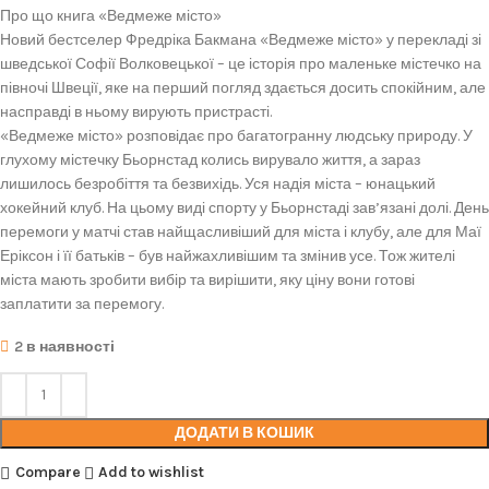
Про що книга «Ведмеже місто»
Новий бестселер Фредріка Бакмана «Ведмеже місто» у перекладі зі
шведської Софії Волковецької – це історія про маленьке містечко на
півночі Швеції, яке на перший погляд здається досить спокійним, але
насправді в ньому вирують пристрасті.
«Ведмеже місто» розповідає про багатогранну людську природу. У
глухому містечку Бьорнстад колись вирувало життя, а зараз
лишилось безробіття та безвихідь. Уся надія міста – юнацький
хокейний клуб. На цьому виді спорту у Бьорнстаді зав’язані долі. День
перемоги у матчі став найщасливіший для міста і клубу, але для Маї
Еріксон і її батьків – був найжахливішим та змінив усе. Тож жителі
міста мають зробити вибір та вирішити, яку ціну вони готові
заплатити за перемогу.
2 в наявності
ДОДАТИ В КОШИК
Compare
Add to wishlist