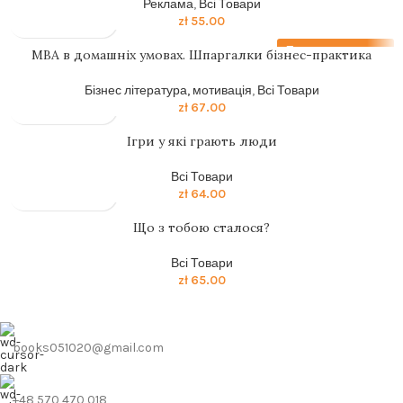
Реклама
,
Всі Товари
zł
55.00
Передзамовлення
MBA в домашніх умовах. Шпаргалки бізнес-практика
Бізнес література, мотивація
,
Всі Товари
zł
67.00
Ігри у які грають люди
Всі Товари
zł
64.00
Що з тобою сталося?
Всі Товари
zł
65.00
books051020@gmail.com
+48 570 470 018