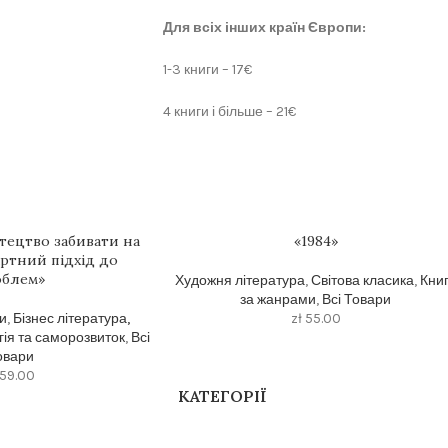
Для всіх інших країн Європи:
1-3 книги – 17€
4 книги і більше – 21€
тецтво забивати на
«1984»
артний підхід до
облем»
Художня література
,
Світова класика
,
Кни
за жанрами
,
Всі Товари
и
,
Бізнес література,
zł
55.00
ія та саморозвиток
,
Всі
овари
59.00
КАТЕГОРІЇ