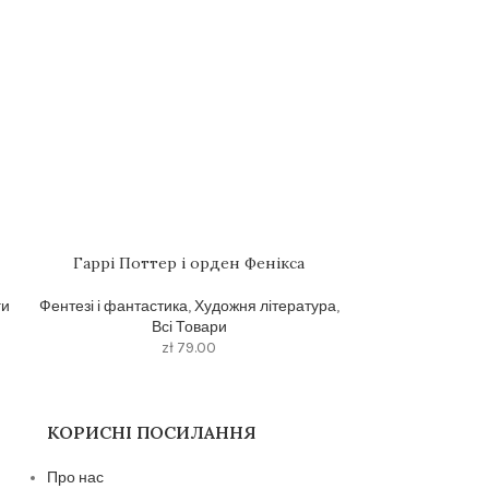
Гаррi Поттер i орден Фенiкса
Книга «Вст
психоаналізу
ги
Фентезі і фантастика
,
Художня література
,
Всі Товари
Психологія та
zł
79.00
КОРИСНІ ПОСИЛАННЯ
Про нас