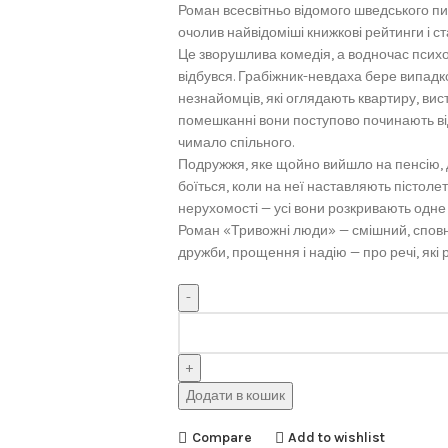
Роман всесвітньо відомого шведського 
очолив найвідоміші книжкові рейтинги і с
Це зворушлива комедія, а водночас психо
відбувся. Грабіжник-невдаха бере випадк
незнайомців, які оглядають квартиру, ви
помешканні вони поступово починають від
чимало спільного.
Подружжя, яке щойно вийшло на пенсію, д
боїться, коли на неї наставляють пістолет
нерухомості — усі вони розкривають одне
Роман «Тривожні люди» — смішний, сповне
дружби, прощення і надію — про речі, які 
Додати в кошик
Compare
Add to wishlist