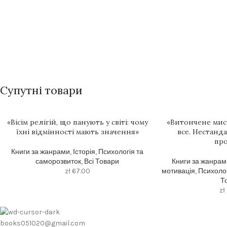
Супутні товари
«Вісім релігій, що панують у світі: чому
«Витончене мис
їхні відмінності мають значення»
все. Нестанд
пр
Книги за жанрами
,
Історія
,
Психологія та
саморозвиток
,
Всі Товари
Книги за жанрам
zł
67.00
мотивація
,
Психолог
Т
zł
books051020@gmail.com