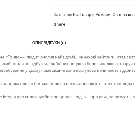
Категорії:
Всі Товари
,
Романи
,
Світова кл
Share:
ОПИС
ВІДГУКИ (0)
а «Тривожні люди» очолив найвідоміші книжкові рейтинги і став сві
 який ніколи не відбувся. Грабіжник-невдаха бере випадково в заруч
с перебування у цьому помешканні вони поступово починають відкрива
ані, яка вже не боїться, коли на неї наставляють пістолет, молода па
історія про силу дружби, прощення і надію — про речі, які рятують на