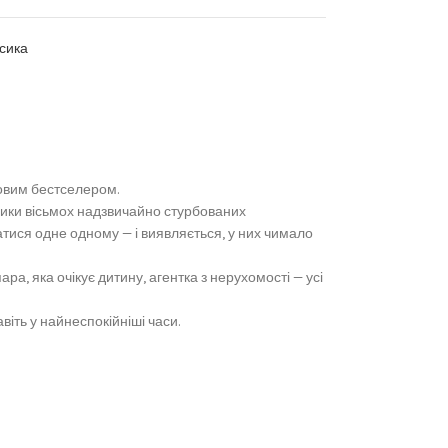
асика
товим бестселером.
ники вісьмох надзвичайно стурбованих
тися одне одному — і виявляється, у них чимало
ра, яка очікує дитину, агентка з нерухомості — усі
віть у найнеспокійніші часи.