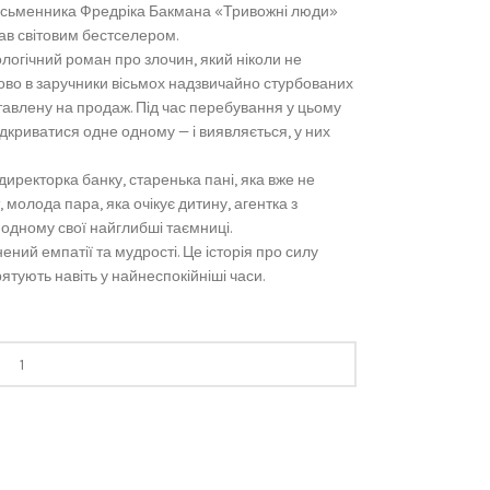
письменника Фредріка Бакмана «Тривожні люди»
тав світовим бестселером.
логічний роман про злочин, який ніколи не
ово в заручники вісьмох надзвичайно стурбованих
ставлену на продаж. Під час перебування у цьому
криватися одне одному — і виявляється, у них
иректорка банку, старенька пані, яка вже не
, молода пара, яка очікує дитину, агентка з
 одному свої найглибші таємниці.
ний емпатії та мудрості. Це історія про силу
рятують навіть у найнеспокійніші часи.