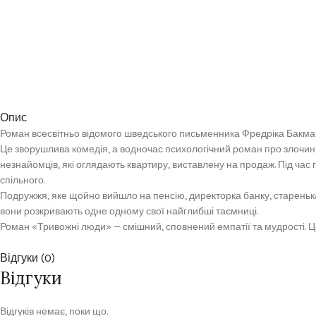
Опис
Роман всесвітньо відомого шведського письменника Фредріка Бакман
Це зворушлива комедія, а водночас психологічний роман про злочин,
незнайомців, які оглядають квартиру, виставлену на продаж. Під ча
спільного.
Подружжя, яке щойно вийшло на пенсію, директорка банку, старенька п
вони розкривають одне одному свої найглибші таємниці.
Роман «Тривожні люди» — смішний, сповнений емпатії та мудрості. Це 
Відгуки (0)
Відгуки
Відгуків немає, поки що.