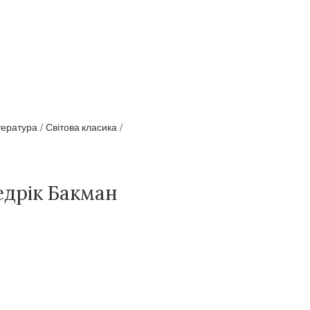
тература
Світова класика
дрік Бакман