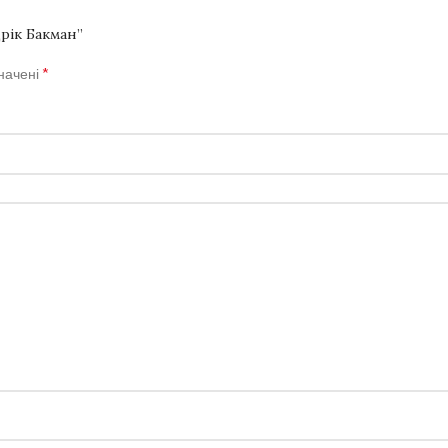
рік Бакман”
*
значені