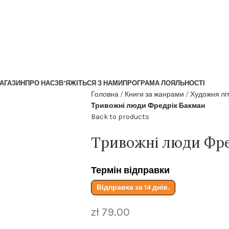
АГАЗИН
ПРО НАС
ЗВ’ЯЖІТЬСЯ З НАМИ
ПРОГРАМА ЛОЯЛЬНОСТІ
Головна
Книги за жанрами
Художня лі
Тривожні люди Фредрік Бакман
Back to products
Тривожні люди Фре
Термін відправки
Відправка за 14 днів.
zł
79.00