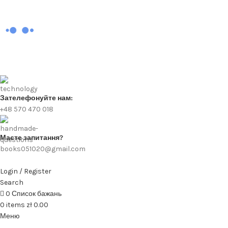
Зателефонуйте нам:
+48 570 470 018
Маєте запитання?
books051020@gmail.com
Login / Register
Search
0
Список бажань
0
items
zł
0.00
Меню