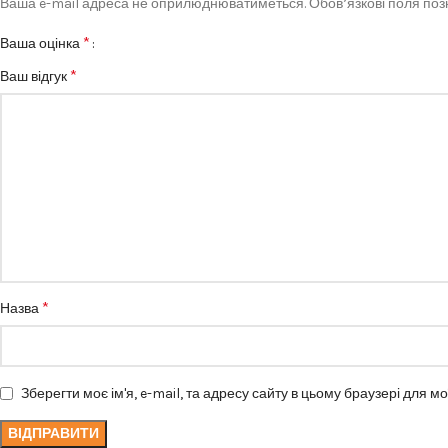
Ваша e-mail адреса не оприлюднюватиметься.
Обов’язкові поля по
*
Ваша оцінка
*
Ваш відгук
*
Назва
Зберегти моє ім'я, e-mail, та адресу сайту в цьому браузері для м