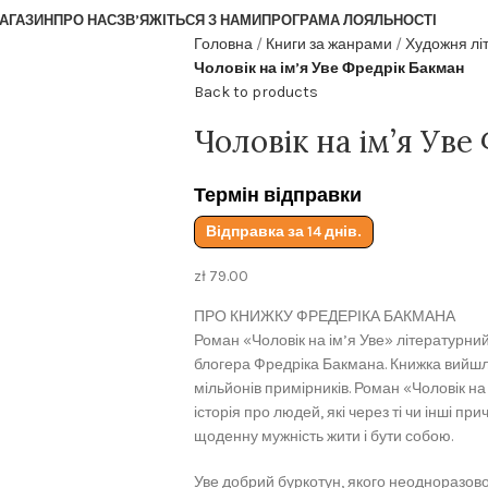
АГАЗИН
ПРО НАС
ЗВ’ЯЖІТЬСЯ З НАМИ
ПРОГРАМА ЛОЯЛЬНОСТІ
Головна
Книги за жанрами
Художня лі
Чоловік на ім’я Уве Фредрік Бакман
Back to products
Чоловік на ім’я Уве
Термін відправки
Відправка за 14 днів.
zł
79.00
ПРО КНИЖКУ ФРЕДЕРІКА БАКМАНА
Роман «Чоловік на ім’я Уве» літературни
блогера Фредріка Бакмана. Книжка вийшла
мільйонів примірників. Роман «Чоловік на
історія про людей, які через ті чи інші пр
щоденну мужність жити і бути собою.
Уве добрий буркотун, якого неодноразов