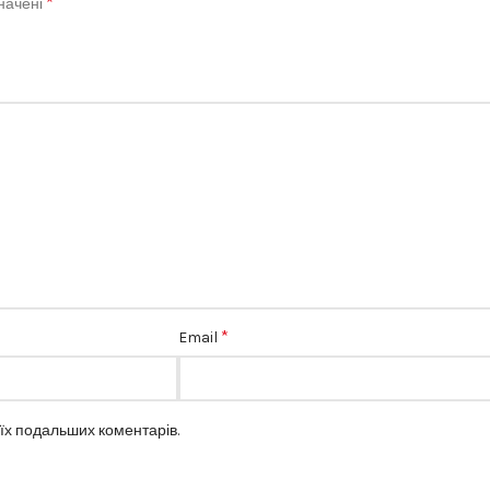
*
значені
*
Email
оїх подальших коментарів.