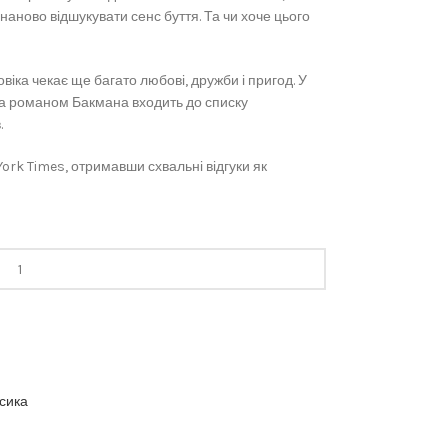
аново відшукувати сенс буття. Та чи хоче цього
віка чекає ще багато любові, дружби і пригод. У
за романом Бакмана входить до списку
.
ork Times, отримавши схвальні відгуки як
асика