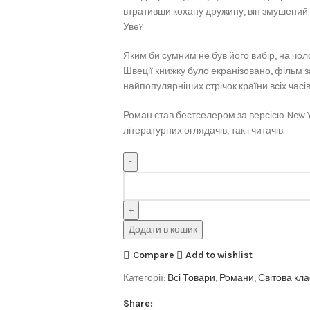
втративши кохану дружину, він змушений н
Уве?
Яким би сумним не був його вибір, на чоло
Швеції книжку було екранізовано, фільм 
найпопулярніших стрічок країни всіх часів
Роман став бестселером за версією New Y
літературних оглядачів, так і читачів.
Додати в кошик
Compare
Add to wishlist
Категорії:
Всі Товари
,
Романи
,
Світова кл
Share: