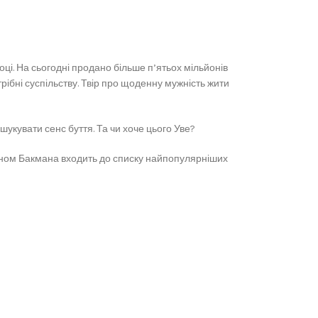
ці. На сьогодні продано більше п’ятьох мільйонів
трібні суспільству. Твір про щоденну мужність жити
укувати сенс буття. Та чи хоче цього Уве?
оманом Бакмана входить до списку найпопулярніших