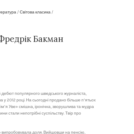
тература
Світова класика
 Фредрік Бакман
й дебют популярного шведського журналіста,
 у 2012 році. На сьогодні продано більше п’ятьох
 ім’я Уве» смішна, іронічна, зворушлива та мудра
ичини стали непотрібні суспільству. Твір про
о випробовувала доля. Вийшовши на пенсію,