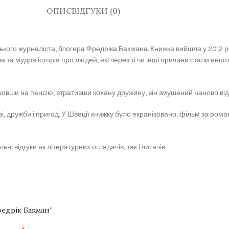
ОПИС
ВІДГУКИ (0)
кого журналіста, блогера Фредріка Бакмана. Книжка вийшла у 2012 ро
а та мудра історія про людей, які через ті чи інші причини стали непо
вши на пенсію, втративши кохану дружину, він змушений наново відш
ві, дружби і пригод. У Швеції книжку було екранізовано, фільм за р
 відгуки як літературних оглядачів, так і читачів.
редрік Бакман”