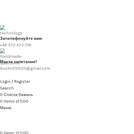
Зателефонуйте нам:
+48 570 470 018
Маєте запитання?
books051020@gmail.com
Login / Register
Search
0
Список бажань
0
items
zł
0.00
Меню
0
items
zł
0.00