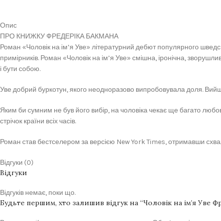
Опис
ПРО КНИЖКУ ФРЕДЕРІКА БАКМАНА
Роман «Чоловік на ім’я Уве» літературний дебют популярного шведсь
примірників. Роман «Чоловік на ім’я Уве» смішна, іронічна, зворушлив
і бути собою.
Уве добрий буркотун, якого неодноразово випробовувала доля. Вийшо
Яким би сумним не був його вибір, на чоловіка чекає ще багато любо
стрічок країни всіх часів.
Роман став бестселером за версією New York Times, отримавши схвальні
Відгуки (0)
Відгуки
Відгуків немає, поки що.
Будьте першим, хто залишив відгук на “Чоловік на ім’я Уве Ф