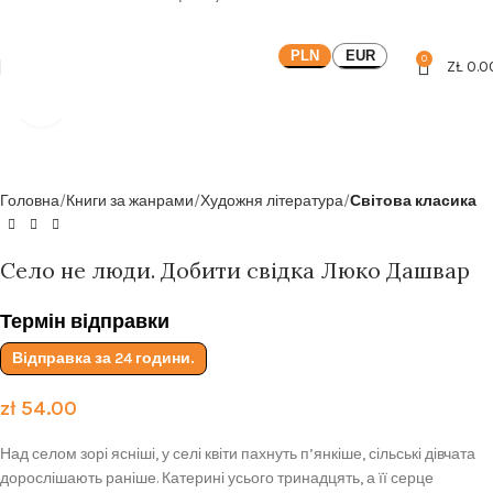
Безкоштовна доставка від
199zl
PLN
EUR
0
ZŁ
0.0
Click to enlarge
Головна
Книги за жанрами
Художня література
Світова класика
Село не люди. Добити свідка Люко Дашвар
Термін відправки
Відправка за 24 години.
zł
54.00
Над селом зорі ясніші, у селі квіти пахнуть п’янкіше, сільські дівчата
дорослішають раніше. Катерині усього тринадцять, а її серце