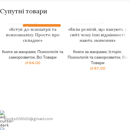
Супутні товари
Передзамовлення
«Вступ до психіатрії та
«Вісім релігій, що панують у
психоаналізу. Просто про
світі: чому їхні відмінності
складне»
мають значення»
Книги за жанрами
,
Психологія та
Книги за жанрами
,
Історія
,
саморозвиток
,
Всі Товари
Психологія та саморозвиток
,
Всі
zł
64.00
Товари
zł
67.00
books051020@gmail.com