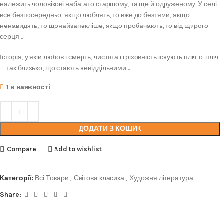
належить чоловікові набагато старшому, та ще й одруженому. У селі
все безпосередньо: якщо люблять, то вже до безтями, якщо
ненавидять, то щонайзапекліше, якщо пробачають, то від щирого
серця…
Історія, у якій любов і смерть, чистота і гріховність існують пліч-о-пліч
— так близько, що стають невіддільними…
1 в наявності
ДОДАТИ В КОШИК
Compare
Add to wishlist
Категорії:
Всі Товари
,
Світова класика
,
Художня література
Share: