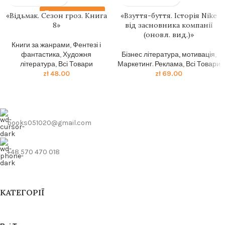
Передзамовлення
«Відьмак. Сезон гроз. Книга
«Взуття-буття. Історія Nike
8»
від засновника компанії
(оновл. вид.)»
Книги за жанрами
,
Фентезі і
фантастика
,
Художня
Бізнес література, мотивація
,
література
,
Всі Товари
Маркетинг. Реклама
,
Всі Товари
zł
48.00
zł
69.00
books051020@gmail.com
+48 570 470 018
КАТЕГОРІЇ