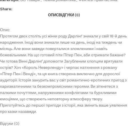
Share:
ОПИС
ВІДГУКИ (0)
Опис
Протягом двох століть усі жінки роду Дарлінґ зникали у свій 18-й день
народження. Іноді вони зникали лише на день, іноді на тиждень чи
місяць. Але вони завжди поверталися зломленими і навіть
божевільними. На що готовий піти Пітер Пен, аби отримати бажане?
Чи готова Вінні Дарлінґ допомогти Загубленим хлопцям врятувати
острів? Хоч «Король Неверленду» і черпає натхнення з роману
«Пітер Пен і Венді», та ця книга створена виключно для дорослої
аудиторії. Історія занурить вас у світ романтично-еротичних пригод з
харизматичними та безкомпромісними героями. Ви зіткнетеся з
палкими почуттями, напруженими конфліктами та бурхливими
емоціями, що створюють неповторну атмосферу твору.
Приготуйтесь до першої пригоди з історії, яка змінить ваше уявлення
про казки назавжди.
Відгуки (0)