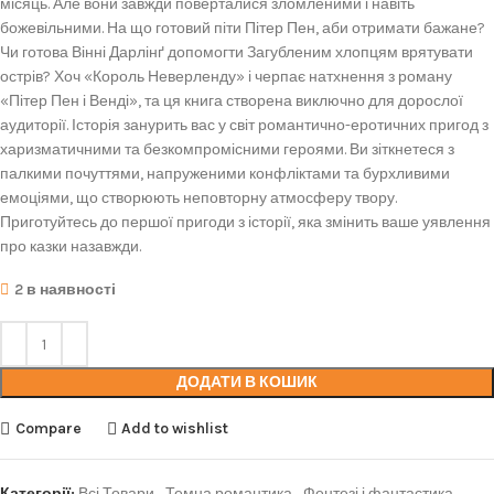
місяць. Але вони завжди поверталися зломленими і навіть
божевільними. На що готовий піти Пітер Пен, аби отримати бажане?
Чи готова Вінні Дарлінґ допомогти Загубленим хлопцям врятувати
острів? Хоч «Король Неверленду» і черпає натхнення з роману
«Пітер Пен і Венді», та ця книга створена виключно для дорослої
аудиторії. Історія занурить вас у світ романтично-еротичних пригод з
харизматичними та безкомпромісними героями. Ви зіткнетеся з
палкими почуттями, напруженими конфліктами та бурхливими
емоціями, що створюють неповторну атмосферу твору.
Приготуйтесь до першої пригоди з історії, яка змінить ваше уявлення
про казки назавжди.
2 в наявності
ДОДАТИ В КОШИК
Compare
Add to wishlist
Категорії:
Всі Товари
,
Темна романтика
,
Фентезі і фантастика