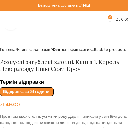
Безкоштовна доставка від
199zl
0
ZŁ
0.0
Click to enlarge
Головна
Книги за жанрами
Фентезі і фантастика
Back to products
Розпусні загублені хлопці. Книга 1. Король
Неверленду Ніккі Сент-Кроу
Термін відправки
Відправка за 24 години.
zł
49.00
Протягом двох століть усі жінки роду Дарлінґ зникали у свій 18-й день
народження. Іноді вони зникали лише на день, іноді на тиждень чи