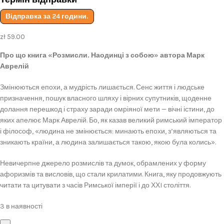
Відправка за 24 години.
zł
59.00
Про що книга «Розмисли. Наодинці з собою» автора Марк
Аврелій
Змінюються епохи, а мудрість лишається. Сенс життя і людське
призначення, пошук власного шляху і вірних супутників, щоденне
долання перешкод і страху заради омріяної мети — вічні істини, до
яких апелює Марк Аврелій. Бо, як казав великий римський імператор
і філософ, «людина не змінюється: минають епохи, з’являються та
зникають країни, а людина залишається такою, якою була колись».
Невичерпне джерело розмислів та думок, обрамлених у форму
афоризмів та висловів, що стали крилатими. Книга, яку продовжують
читати та цитувати з часів Римської імперії і до ХХI століття.
3 в наявності