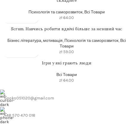
складне»
Психологія та саморозвиток
,
Всі Товари
zł
64.00
Scrum. Навчись робити вдвічі більше за менший час
Бізнес література, мотивація
,
Психологія та саморозвиток
,
Всі
Товари
zł
59.00
Ігри у які грають люди
Всі Товари
zł
64.00
books051020@gmail.com
+48 570 470 018