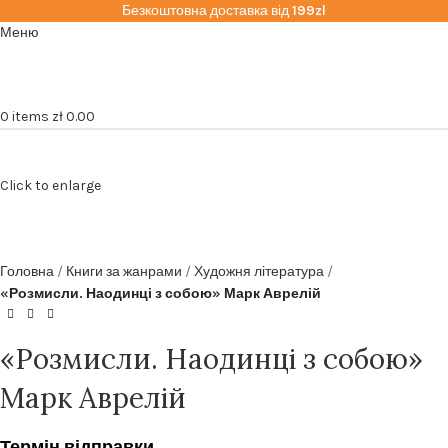
Безкоштовна доставка від
199zl
Меню
0
items
zł
0.00
Click to enlarge
Головна
Книги за жанрами
Художня література
«Розмисли. Наодинці з собою» Марк Аврелій
«Розмисли. Наодинці з собою»
Марк Аврелій
Термін відправки