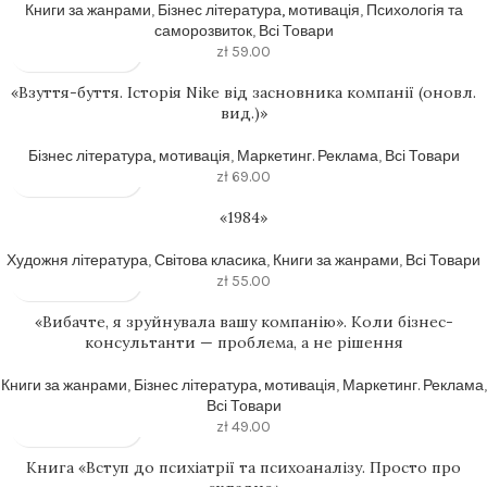
Книги за жанрами
,
Бізнес література, мотивація
,
Психологія та
саморозвиток
,
Всі Товари
zł
59.00
«Взуття-буття. Історія Nike від засновника компанії (оновл.
вид.)»
Бізнес література, мотивація
,
Маркетинг. Реклама
,
Всі Товари
zł
69.00
«1984»
Художня література
,
Світова класика
,
Книги за жанрами
,
Всі Товари
zł
55.00
«Вибачте, я зруйнувала вашу компанію». Коли бізнес-
консультанти — проблема, а не рішення
Книги за жанрами
,
Бізнес література, мотивація
,
Маркетинг. Реклама
,
Всі Товари
zł
49.00
Книга «Вступ до психіатрії та психоаналізу. Просто про