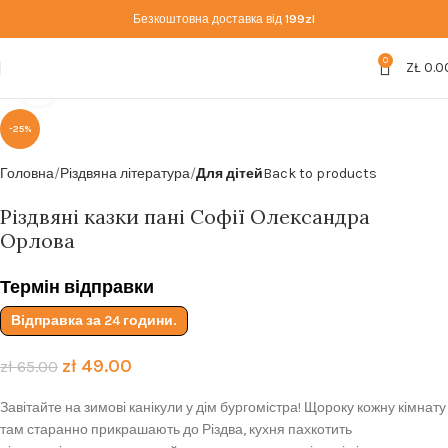
Безкоштовна доставка від
199zl
0
ZŁ
0.0
Click to enlarge
-25%
Головна
Різдвяна література
Для дітей
Back to products
Різдвяні казки пані Софії Олександра
Орлова
Термін відправки
Відправка за 24 години.
zł
49.00
zł
65.00
Завітайте на зимові канікули у дім бургомістра! Щороку кожну кімнату
там старанно прикрашають до Різдва, кухня пахкотить