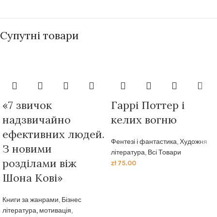
Супутні товари
«7 звичок
Гаррі Поттер і
надзвичайно
келих вогню
ефективних людей.
Фентезі і фантастика
,
Художня
З новими
література
,
Всі Товари
розділами віж
zł
75.00
Шона Кові»
Книги за жанрами
,
Бізнес
література, мотивація
,