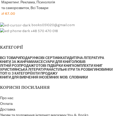
Маркетинг. Реклама
,
Психологія
та саморозвиток
,
Всі Товари
zł
67.00
books051020@gmail.com
+48 570 470 018
КАТЕГОРІЇ
ВСІ ТОВАРИ
ПОДАРУНКОВІ СЕРТИФІКАТИ
ДИТЯЧА ЛІТЕРАТУРА
КНИГИ ЗА ЖАНРАМИ
АКСЕСУАРИ ДЛЯ КНИГОЛЮБІВ
ЛІТНІЙ РОЗПРОДАЖ
ГОТОВІ ПІДБІРКИ КНИГ
КОМПЛЕКТИ КНИГ
ХРИСТИЯНСЬКА ЛІТЕРАТУРА
НАСТІЛЬНІ ІГРИ ТА РОЗВАГИ
НОВИНКИ
ТОП 10 З КАТЕГОРІЇ
ХІТИ ПРОДАЖУ
КНИГИ ДЛЯ ВИВЧЕННЯ ІНОЗЕМНИХ МОВ. СЛОВНИКИ
КОРИСНІ ПОСИЛАННЯ
Про нас
Оплата
Доставка
Умови та положення інтернет-магазину You & Books