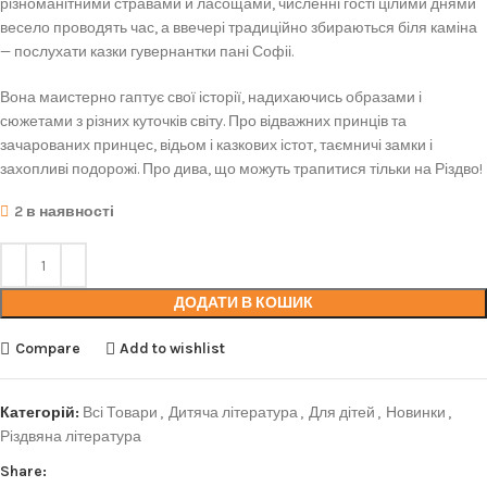
різноманітними стравами й ласощами, численні гості цілими днями
весело проводять час, а ввечері традиційно збираються біля каміна
— послухати казки гувернантки пані Софіі.
Вона маистерно гаптує свої історії, надихаючись образами і
сюжетами з різних куточків світу. Про відважних принців та
зачарованих принцес, відьом і казкових істот, таємничі замки і
захопливі подорожі. Про дива, що можуть трапитися тільки на Різдво!
2 в наявності
ДОДАТИ В КОШИК
Compare
Add to wishlist
Категорій:
Всі Товари
,
Дитяча література
,
Для дітей
,
Новинки
,
Різдвяна література
Share: