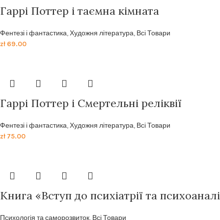
Гаррі Поттер і таємна кімната
Фентезі і фантастика
,
Художня література
,
Всі Товари
zł
69.00
Гаррі Поттер і Смертельні реліквії
Фентезі і фантастика
,
Художня література
,
Всі Товари
zł
75.00
Книга «Вступ до психіатрії та психоанал
Психологія та саморозвиток
,
Всі Товари