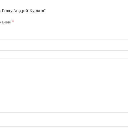
а Гошу Андрій Курков”
*
значені