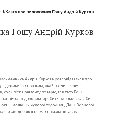
сті
Казка про пилососика Гошу Андрій Курков
ика Гошу Андрій Курков
о письменника Андрія Куркова розповідається про
у з дідком-Пиловичком, який навчив Гошу
я, коли після ремонту повернувся тато Гоші —
 врешті-решт довелося зробити пилососику, аби
інальні малюнки чудової художниці Даші Вернової
умовно сподобаються маленьким читачам.