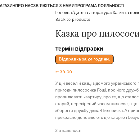
АГАЗИН
ПРО НАС
ЗВ’ЯЖІТЬСЯ З НАМИ
ПРОГРАМА ЛОЯЛЬНОСТІ
Головна
Дитяча література
Казки та пові
Back to products
Казка про пилосос
Термін відправки
Відправка за 24 години.
zł
39.00
У цій веселій казці відомого українськог
пригоди пилососика Гоші, про його дружб
пропилювати квартиру, про те, що сталос
старий, перевірений часом пилосос, і що
зберегти дружбу дідка-Пиловичка. А ориг
прекрасно доповнюють цю історію і без
2 в наявності