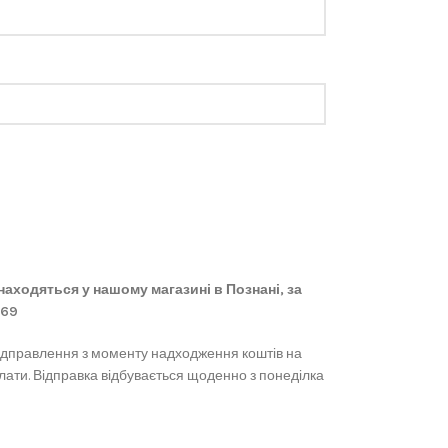
 знаходяться у нашому магазині в Познані, за
869
ідправлення з моменту надходження коштів на
лати. Відправка відбувається щоденно з понеділка