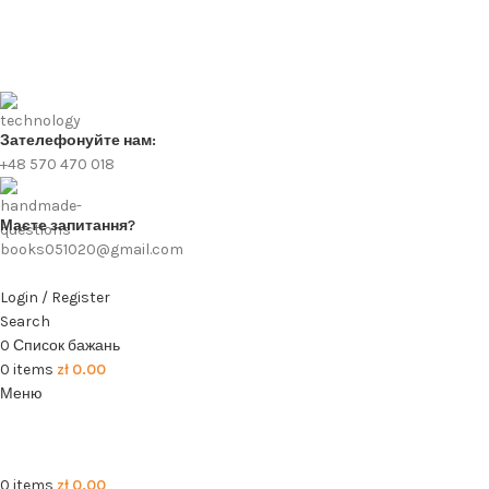
Зателефонуйте нам:
+48 570 470 018
Маєте запитання?
books051020@gmail.com
Login / Register
Search
0
Список бажань
0
items
zł
0.00
Меню
0
items
zł
0.00