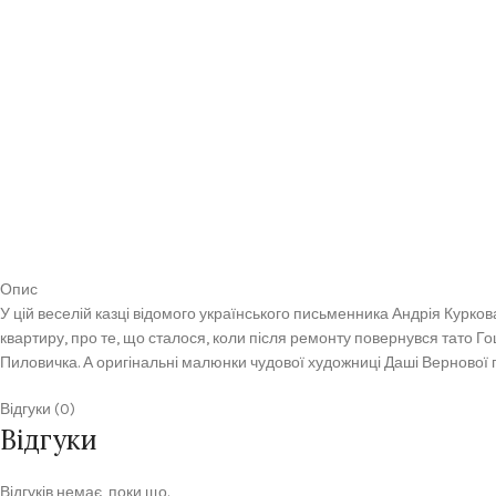
Опис
У цій веселій казці відомого українського письменника Андрія Курк
квартиру, про те, що сталося, коли після ремонту повернувся тато Г
Пиловичка. А оригінальні малюнки чудової художниці Даші Вернової
Відгуки (0)
Відгуки
Відгуків немає, поки що.