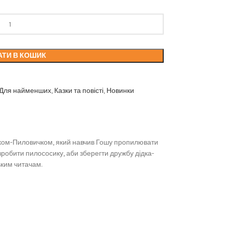
АТИ В КОШИК
Для найменших
,
Казки та повісті
,
Новинки
дідком-Пиловичком, який навчив Гошу пропилювати
зробити пилососику, аби зберегти дружбу дідка-
ким читачам.