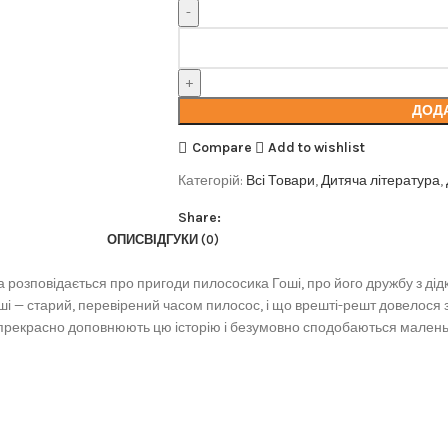
ДОД
Compare
Add to wishlist
Категорій:
Всі Товари
,
Дитяча література
,
Share:
ОПИС
ВІДГУКИ (0)
ова розповідається про пригоди пилососика Гоші, про його дружбу з 
оші — старий, перевірений часом пилосос, і що врешті-решт довелося 
 прекрасно доповнюють цю історію і безумовно сподобаються малень