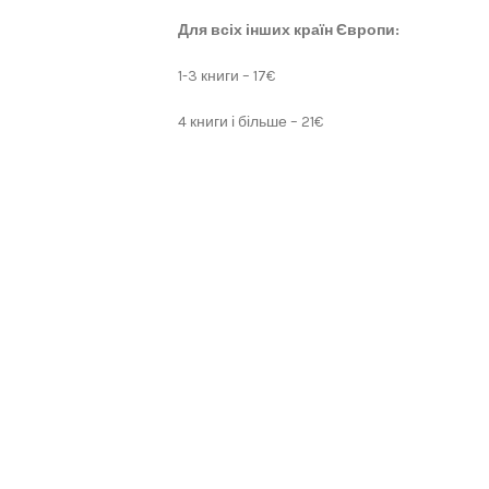
Для всіх інших країн Європи:
1-3 книги – 17€
4 книги і більше – 21€