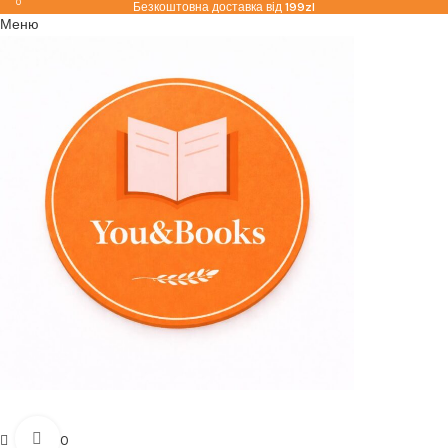
0
Безкоштовна доставка від
199zl
Меню
Click to enlarge
zł
0.00