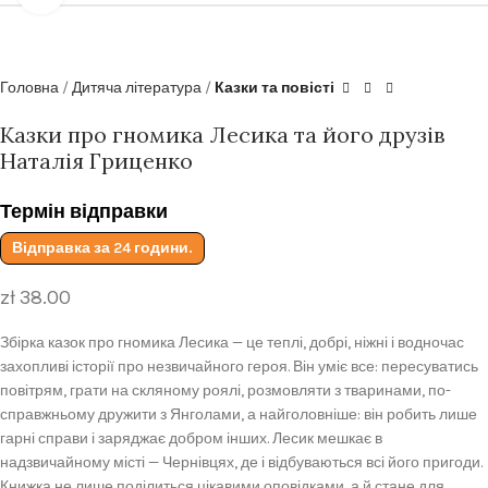
Головна
Дитяча література
Казки та повісті
Казки про гномика Лесика та його друзів
Наталія Гриценко
Термін відправки
Відправка за 24 години.
zł
38.00
Збірка казок про гномика Лесика — це теплі, добрі, ніжні і водночас
захопливі історії про незвичайного героя. Він уміє все: пересуватись
повітрям, грати на скляному роялі, розмовляти з тваринами, по-
справжньому дружити з Янголами, а найголовніше: він робить лише
гарні справи і заряджає добром інших. Лесик мешкає в
надзвичайному місті — Чернівцях, де і відбуваються всі його пригоди.
Книжка не лише поділиться цікавими оповідками, а й стане для