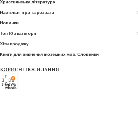
Християнська література
Настільні ігри та розваги
Новинки
Топ 10 з категорії
Хіти продажу
Книги для вивчення іноземних мов. Словники
КОРИСНІ ПОСИЛАННЯ
0
Про нас
0
Shop
Cart
My account
Wishlist
Оплата
Доставка
Умови та положення інтернет-магазину You & Books
Терміни та положення
You & Books. Всі права захищено.