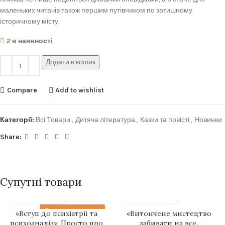
маленьких читачів також першим путівником по затишному
історичному місту.
2 в наявності
Додати в кошик
Compare
Add to wishlist
Категорії:
Всі Товари
,
Дитяча література
,
Казки та повісті
,
Новинки
Share:
Супутні товари
Передзамовлення
«Вступ до психіатрії та
«Витончене мистецтво
психоаналізу. Просто про
забивати на все.