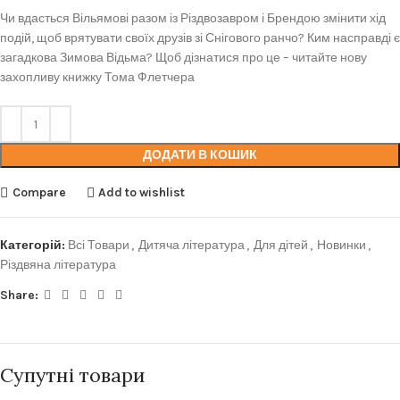
Чи вдасться Вільямові разом із Різдвозавром і Брендою змінити хід
подій, щоб врятувати своїх друзів зі Снігового ранчо? Ким насправді є
загадкова Зимова Відьма? Щоб дізнатися про це – читайте нову
захопливу книжку Тома Флетчера
ДОДАТИ В КОШИК
Compare
Add to wishlist
Категорій:
Всі Товари
,
Дитяча література
,
Для дітей
,
Новинки
,
Різдвяна література
Share:
Супутні товари