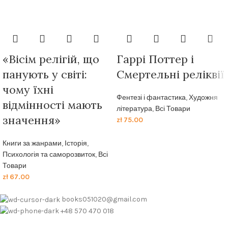
«Вісім релігій, що
Гаррі Поттер і
панують у світі:
Смертельні реліквії
чому їхні
Фентезі і фантастика
,
Художня
відмінності мають
література
,
Всі Товари
значення»
zł
75.00
Книги за жанрами
,
Історія
,
Психологія та саморозвиток
,
Всі
Товари
zł
67.00
books051020@gmail.com
+48 570 470 018