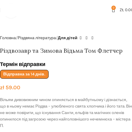
Безкоштовна доставка від
199zl
0
ZŁ
0.0
Click to enlarge
Головна
Різдвяна література
Для дітей
Різдвозавр та Зимова Відьма Том Флетчер
Термін відправки
Відправка за 14 днів.
zł
59.00
Вільям дивовижним чином опиняється в майбутньому і дізнається,
що в ньому немає Різдва – улюбленого свята хлопчика і його тата. Він
не може повірити, що існування Санти, ельфів та магічних оленів
опинилося під загрозою через найголовнішого нечемнюха – містера
П.