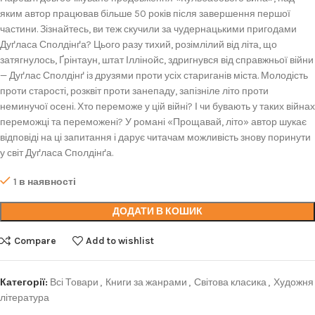
яким автор працював більше 50 років після завершення першої
частини. Зізнайтесь, ви теж скучили за чудернацькими пригодами
Дуґласа Сполдінґа? Цього разу тихий, розімлілий від літа, що
затягнулось, Ґрінтаун, штат Іллінойс, здригнувся від справжньої війни
— Дуґлас Сполдінґ із друзями проти усіх стариганів міста. Молодість
проти старості, розквіт проти занепаду, запізніле літо проти
неминучої осені. Хто переможе у цій війні? І чи бувають у таких війнах
переможці та переможені? У романі «Прощавай, літо» автор шукає
відповіді на ці запитання і дарує читачам можливість знову поринути
у світ Дуґласа Сполдінґа.
1 в наявності
ДОДАТИ В КОШИК
Compare
Add to wishlist
Категорії:
Всі Товари
,
Книги за жанрами
,
Світова класика
,
Художня
література