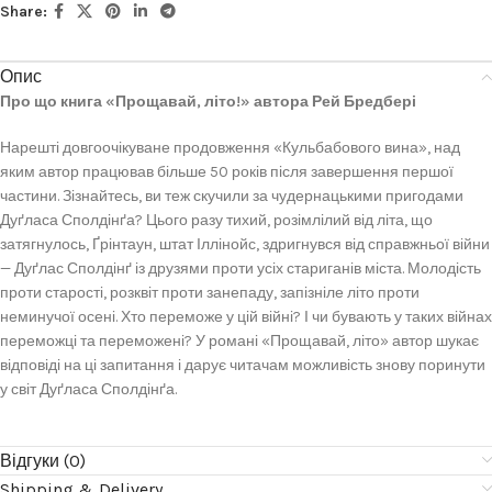
Share:
Опис
Про що книга «Прощавай, літо!» автора Рей Бредбері
Нарешті довгоочікуване продовження «Кульбабового вина», над
яким автор працював більше 50 років після завершення першої
частини. Зізнайтесь, ви теж скучили за чудернацькими пригодами
Дуґласа Сполдінґа? Цього разу тихий, розімлілий від літа, що
затягнулось, Ґрінтаун, штат Іллінойс, здригнувся від справжньої війни
— Дуґлас Сполдінґ із друзями проти усіх стариганів міста. Молодість
проти старості, розквіт проти занепаду, запізніле літо проти
неминучої осені. Хто переможе у цій війні? І чи бувають у таких війнах
переможці та переможені? У романі «Прощавай, літо» автор шукає
відповіді на ці запитання і дарує читачам можливість знову поринути
у світ Дуґласа Сполдінґа.
Відгуки (0)
Shipping & Delivery