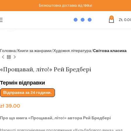
Безкоштовна доставка від
199zl
0
ZŁ
0.0
Click to enlarge
Головна
Книги за жанрами
Художня література
Світова класика
«Прощавай, літо!» Рей Бредбері
Термін відправки
Відправка за 24 години.
zł
39.00
Про що книга «Прощавай, літо!» автора Рей Бредбері
Нарешті довгоочікуване продовження «Кульбабового вина», над