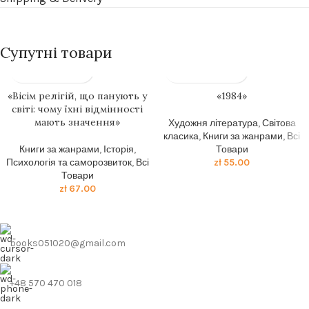
Супутні товари
«Вісім релігій, що панують у
«1984»
світі: чому їхні відмінності
мають значення»
Художня література
,
Світова
класика
,
Книги за жанрами
,
Всі
Книги за жанрами
,
Історія
,
Товари
Психологія та саморозвиток
,
Всі
zł
55.00
Товари
zł
67.00
books051020@gmail.com
+48 570 470 018