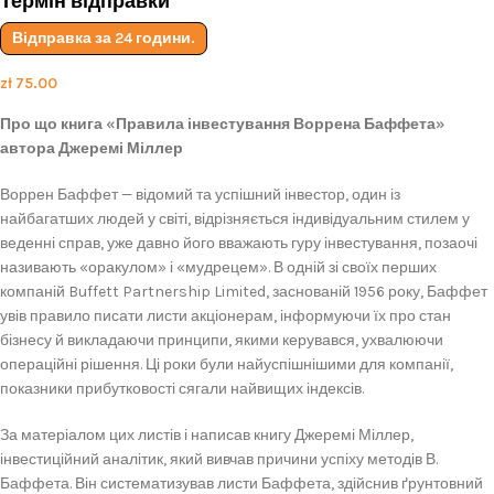
Термін відправки
Відправка за 24 години.
zł
75.00
Про що книга «Правила інвестування Воррена Баффета»
автора Джеремі Міллер
Воррен Баффет — відомий та успішний інвестор, один із
найбагатших людей у світі, відрізняється індивідуальним стилем у
веденні справ, уже давно його вважають гуру інвестування, позаочі
називають «оракулом» і «мудрецем». В одній зі своїх перших
компаній Buffett Partnership Limited, заснованій 1956 року, Баффет
увів правило писати листи акціонерам, інформуючи їх про стан
бізнесу й викладаючи принципи, якими керувався, ухвалюючи
операційні рішення. Ці роки були найуспішнішими для компанії,
показники прибутковості сягали найвищих індексів.
За матеріалом цих листів і написав книгу Джеремі Міллер,
інвестиційний аналітик, який вивчав причини успіху методів В.
Баффета. Він систематизував листи Баффета, здійснив ґрунтовний