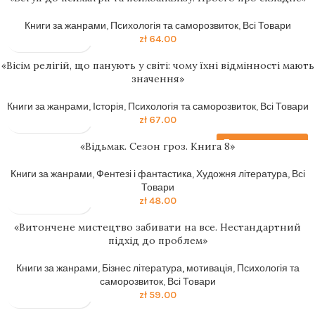
Книги за жанрами
,
Психологія та саморозвиток
,
Всі Товари
zł
64.00
«Вісім релігій, що панують у світі: чому їхні відмінності мають
значення»
Книги за жанрами
,
Історія
,
Психологія та саморозвиток
,
Всі Товари
zł
67.00
Передзамовлення
«Відьмак. Сезон гроз. Книга 8»
Книги за жанрами
,
Фентезі і фантастика
,
Художня література
,
Всі
Товари
zł
48.00
«Витончене мистецтво забивати на все. Нестандартний
підхід до проблем»
Книги за жанрами
,
Бізнес література, мотивація
,
Психологія та
саморозвиток
,
Всі Товари
zł
59.00