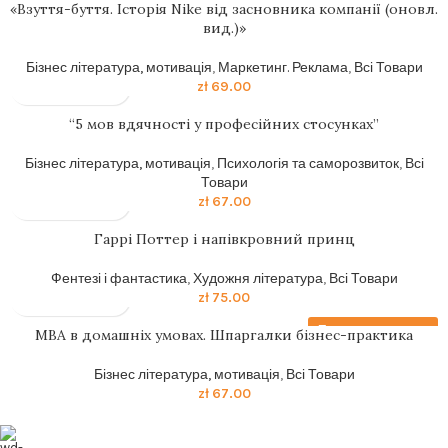
«Взуття-буття. Історія Nike від засновника компанії (оновл.
вид.)»
Бізнес література, мотивація
,
Маркетинг. Реклама
,
Всі Товари
zł
69.00
“5 мов вдячності у професійних стосунках”
Бізнес література, мотивація
,
Психологія та саморозвиток
,
Всі
Товари
zł
67.00
Гаррi Поттер i напiвкровний принц
Фентезі і фантастика
,
Художня література
,
Всі Товари
zł
75.00
Передзамовлення
MBA в домашніх умовах. Шпаргалки бізнес-практика
Бізнес література, мотивація
,
Всі Товари
zł
67.00