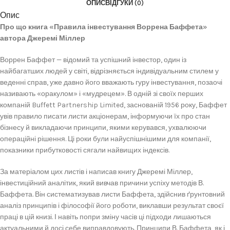
ОПИС
ВІДГУКИ (0)
Опис
Про що книга «Правила інвестування Воррена Баффета»
автора Джеремі Міллер
Воррен Баффет — відомий та успішний інвестор, один із
найбагатших людей у світі, відрізняється індивідуальним стилем у
веденні справ, уже давно його вважають гуру інвестування, позаочі
називають «оракулом» і «мудрецем». В одній зі своїх перших
компаній Buffett Partnership Limited, заснованій 1956 року, Баффет
увів правило писати листи акціонерам, інформуючи їх про стан
бізнесу й викладаючи принципи, якими керувався, ухвалюючи
операційні рішення. Ці роки були найуспішнішими для компанії,
показники прибутковості сягали найвищих індексів.
За матеріалом цих листів і написав книгу Джеремі Міллер,
інвестиційний аналітик, який вивчав причини успіху методів В.
Баффета. Він систематизував листи Баффета, здійснив ґрунтовний
аналіз принципів і філософії його роботи, виклавши результат своєї
праці в цій книзі. І навіть попри зміну часів ці підходи лишаються
актуальними й досі себе виправдовують. Принципи В. Баффета, як і