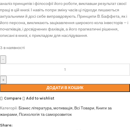
аналіз принципів і філософії його роботи, виклавши результат своєї
праці в цій книзі. І навіть попри зміну часів ці підходи лишаються
актуальними й досі себе виправдовують. Принципи В. Баффета, як і
його персона, викликають зацікавлення широкого кола інвесторів — і
початківців, і досвідчених фахівців, а його прагматичні рішення,
описані в книзі, є прикладом для наслідування.
3 в наявності
ДОДАТИ В КОШИК
Compare
Add to wishlist
Категорії:
Бізнес література, мотивація
,
Всі Товари
,
Книги за
жанрами
,
Психологія та саморозвиток
Share: