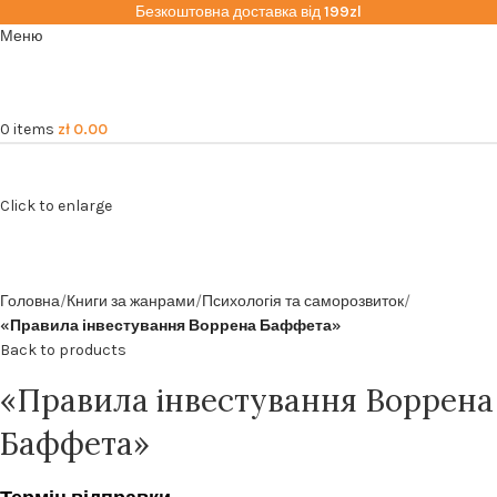
Безкоштовна доставка від
199zl
Меню
0
items
zł
0.00
Click to enlarge
Головна
Книги за жанрами
Психологія та саморозвиток
«Правила інвестування Воррена Баффета»
Back to products
«Правила інвестування Воррена
Баффета»