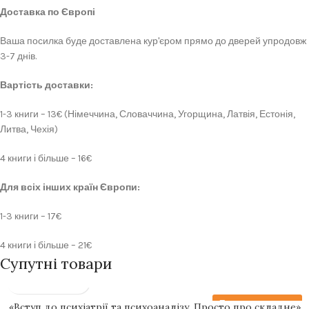
Доставка по Європі
Ваша посилка буде доставлена кур'єром прямо до дверей упродовж
3-7 днів.
Вартість доставки:
1-3 книги – 13€ (Німеччина, Словаччина, Угорщина, Латвія, Естонія,
Литва, Чехія)
4 книги і більше – 16€
Для всіх інших країн Європи:
1-3 книги – 17€
4 книги і більше – 21€
Супутні товари
Передзамовлення
«Вступ до психіатрії та психоаналізу. Просто про складне»