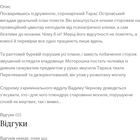
Опис
Посварившись із дружиною, сорокарічний Тарас Островський
вигадав ідеальний план помсти. Він влаштується нічним сторожем на
провінційний цвинтар неподалік від психіатричної клініки, а сам
бігатиме до коханки. Чому б ні? Мерці його відсутності не помітять, а
комісії й перевірки все одно працюють лише вдень.
Та раптовий буревій порушив усі плани, і замість побачення сторож
змушений оглядати кладовище. Моторошна постать чоловіка із
дивним гачкуватим предметом у руках змусила Тараса тікати.
Переляканий та дезорієнтований, він упав у розкопану могилу
Слідчому з кримінального відділу Вадиму Чернову доведеться
з’ясувати, хто і для чого плюндрує старовинні могили, порушуючи
спокій як мертвих, так і живих…
Відгуки (0)
Відгуки
Відгуків немає, поки що.