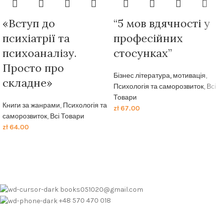
«Вступ до
“5 мов вдячності у
психіатрії та
професійних
психоаналізу.
стосунках”
Просто про
Бізнес література, мотивація
,
складне»
Психологія та саморозвиток
,
Всі
Товари
Книги за жанрами
,
Психологія та
zł
67.00
саморозвиток
,
Всі Товари
zł
64.00
books051020@gmail.com
+48 570 470 018