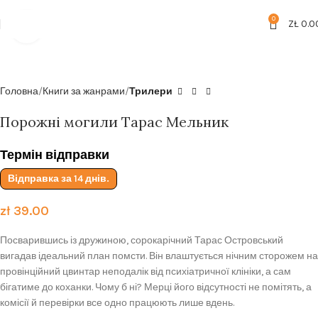
Безкоштовна доставка від
199zl
0
ZŁ
0.0
Click to enlarge
Головна
Книги за жанрами
Трилери
Порожні могили Тарас Мельник
Термін відправки
Відправка за 14 днів.
zł
39.00
Посварившись із дружиною, сорокарічний Тарас Островський
вигадав ідеальний план помсти. Він влаштується нічним сторожем на
провінційний цвинтар неподалік від психіатричної клініки, а сам
бігатиме до коханки. Чому б ні? Мерці його відсутності не помітять, а
комісії й перевірки все одно працюють лише вдень.