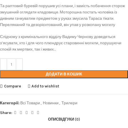
Та раптовий буревій порушив усі плани, і замість побачення сторож
змушений оглядати кладовище. Моторошна постать чоловіка із
дивним гачкуватим предметом у руках змусила Тараса тікати.
Переляканий та дезорієнтований, він упав у розкопану могилу
Слідчому з кримінального відділу Вадиму Чернову доведеться
з’ясувати, хто і для чого плюндрує старовинні могили, порушуючи
спокій як мертвих, так і живих…
ДОДАТИ В КОШИК
Compare
Add to wishlist
Категорії:
Всі Товари
,
Новинки
,
Трилери
Share:
ОПИС
ВІДГУКИ (0)