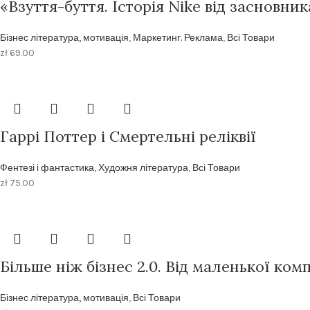
«Взуття-буття. Історія Nike від засновник
Бізнес література, мотивація
,
Маркетинг. Реклама
,
Всі Товари
zł
69.00
Гаррі Поттер і Смертельні реліквії
Фентезі і фантастика
,
Художня література
,
Всі Товари
zł
75.00
Більше ніж бізнес 2.0. Від маленької ком
Бізнес література, мотивація
,
Всі Товари