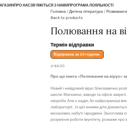
АГАЗИН
ПРО НАС
ЗВ’ЯЖІТЬСЯ З НАМИ
ПРОГРАМА ЛОЯЛЬНОСТІ
Головна
Дитяча література
Розвиваючі
Back to products
Полювання на в
Термін відправки
Відправка за 24 години.
zł
64.00
Про що книга «Полювання на вірус» а
Новий і невідомий вірус блискавично роз
школи. Магазини, заводи та офіси закриті. 
хвороби. Але є надія, бо найрозумніші вче
лабораторії… Із цієї книжки діти дізнаютьс
механізми, набуті і вроджені. Захоплива
розуміння роботи імунітету, розкаже про в