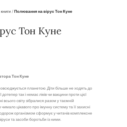
 книги
Полювання на вірус Тон Куне
ірус Тон Куне
втора Тон Куне
повсюджується планетою. Діти більше не ходять до
І дотепер так і немає ліків чи вакцини проти цієї
ні всього світу зібралися разом у таємній
я чимало цікавого про імунну систему та її захисні
 подорож організмом сформує у читачів комплексне
іруси та засоби боротьби із ними.