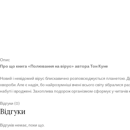
Опис
Про що книга «Полювання на вірус» автора Тон Куне
Новий і невідомий вірус блискавично розповсюджується планетою. Діти 
хвороби. Але є надія, бо найрозумніші вчені всього світу зібралися ра
набуті і вроджені. Захоплива подорож організмом сформує у читачів к
Відгуки (0)
Відгуки
Відгуків немає, поки що.