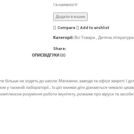
1 в наявності
Додати в кошик
Compare
Add to wishlist
Категорії:
Всі Товари
,
Дитяча література
Share:
ОПИС
ВІДГУКИ (0)
більше не ходять до школи. Магазини, заводи та офіси закриті. І доте
зом у таємній лабораторії… Із цієї книжки діти дізнаються чимало цікав
омплексне розуміння роботи імунітету, розкаже про віруси та засоби 