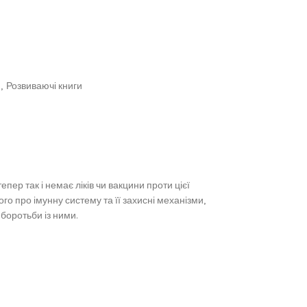
,
Розвиваючі книги
пер так і немає ліків чи вакцини проти цієї
ого про імунну систему та її захисні механізми,
боротьби із ними.