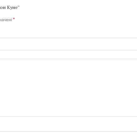
Тон Куне”
*
значені