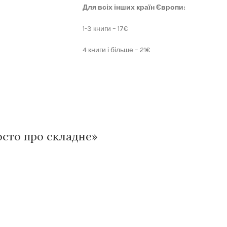
Для всіх інших країн Європи:
1-3 книги – 17€
4 книги і більше – 21€
росто про складне»