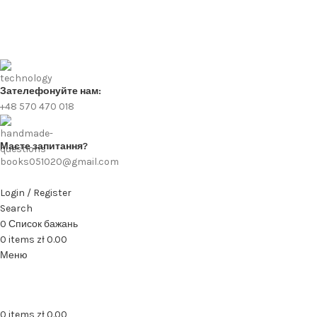
Зателефонуйте нам:
+48 570 470 018
Маєте запитання?
books051020@gmail.com
Login / Register
Search
0
Список бажань
0
items
zł
0.00
Меню
0
items
zł
0.00