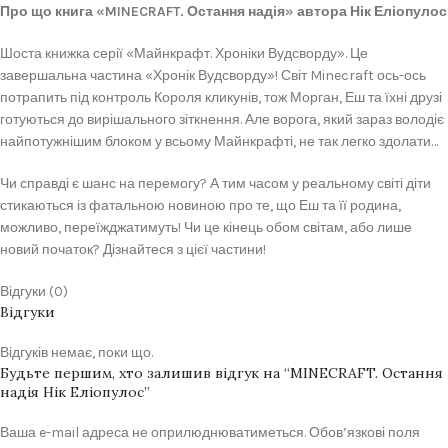
Про що книга «MINECRAFT. Остання надія» автора Нік Еліопулос
Шоста книжка серії «Майнкрафт. Хроніки Вудсворду». Це
завершальна частина «Хронік Вудсворду»! Світ Minecraft ось-ось
потрапить під контроль Короля кликунів, тож Морган, Еш та їхні друзі
готуються до вирішального зіткнення. Але ворога, який зараз володіє
найпотужнішим блоком у всьому Майнкрафті, не так легко здолати…
Чи справді є шанс на перемогу? А тим часом у реальному світі діти
стикаються із фатальною новиною про те, що Еш та її родина,
можливо, переїжджатимуть! Чи це кінець обом світам, або лише
новий початок? Дізнайтеся з цієї частини!
Відгуки (0)
Відгуки
Відгуків немає, поки що.
Будьте першим, хто залишив відгук на “MINECRAFT. Остання
надія Нік Еліопулос”
Ваша e-mail адреса не оприлюднюватиметься.
Обов’язкові поля