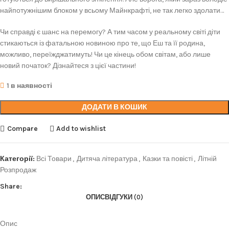
найпотужнішим блоком у всьому Майнкрафті, не так легко здолати…
Чи справді є шанс на перемогу? А тим часом у реальному світі діти
стикаються із фатальною новиною про те, що Еш та її родина,
можливо, переїжджатимуть! Чи це кінець обом світам, або лише
новий початок? Дізнайтеся з цієї частини!
1 в наявності
ДОДАТИ В КОШИК
Compare
Add to wishlist
Категорії:
Всі Товари
,
Дитяча література
,
Казки та повісті
,
Літній
Розпродаж
Share:
ОПИС
ВІДГУКИ (0)
Опис