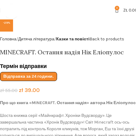
Безкоштовна доставка від
199zl
0
ZŁ
0.0
Click to enlarge
-29%
Головна
Дитяча література
Казки та повісті
Back to products
MINECRAFT. Остання надія Нік Еліопулос
Термін відправки
Відправка за 24 години.
zł
39.00
zł
55.00
Про що книга «MINECRAFT. Остання надія» автора Нік Еліопулос
Шоста книжка серії «Майнкрафт. Хроніки Вудсворду». Це
завершальна частина «Хронік Вудсворду»! Світ Minecraft ось-ось
потрапить під контроль Короля кликунів, тож Морган, Еш та їхні друзі
готуються до вирішального зіткнення. Але ворога, який зараз володіє