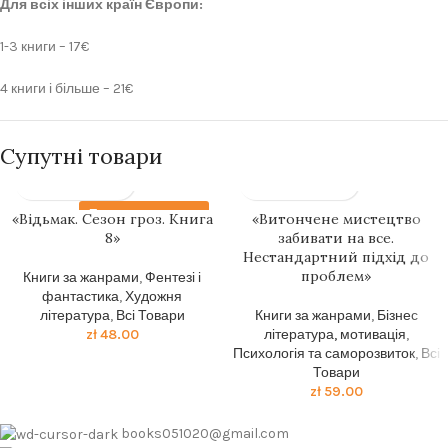
Для всіх інших країн Європи:
1-3 книги – 17€
4 книги і більше – 21€
Супутні товари
Передзамовлення
«Відьмак. Сезон гроз. Книга
«Витончене мистецтво
8»
забивати на все.
Нестандартний підхід до
проблем»
Книги за жанрами
,
Фентезі і
фантастика
,
Художня
література
,
Всі Товари
Книги за жанрами
,
Бізнес
zł
48.00
література, мотивація
,
Психологія та саморозвиток
,
Всі
Товари
zł
59.00
books051020@gmail.com