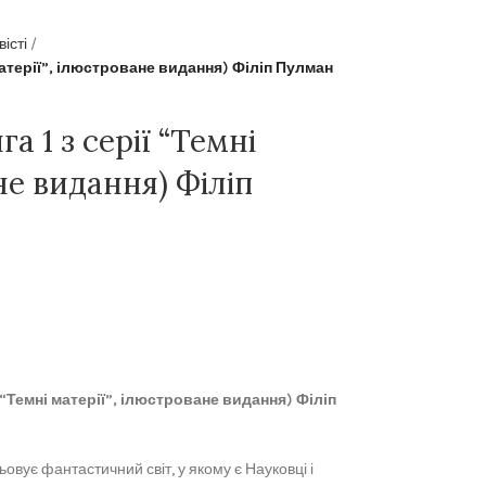
вісті
 матерії”, ілюстроване видання) Філіп Пулман
а 1 з серії “Темні
не видання) Філіп
ї “Темні матерії”, ілюстроване видання) Філіп
вує фантастичний світ, у якому є Науковці і