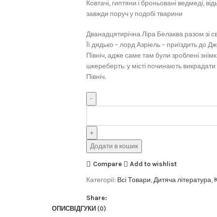
Ковтачі, гиптяни і броньовані ведмеді, ві
завжди поруч у подобі тварини
Дванадцятирічна Ліра Белаква разом зі 
Її дядько – лорд Азріель – приїздить до 
Північ, адже саме там були зроблені знімк
шкереберть: у місті починають викрадати 
Північ.
Додати в кошик
Compare
Add to wishlist
Категорії:
Всі Товари
,
Дитяча література
,
Share:
ОПИС
ВІДГУКИ (0)