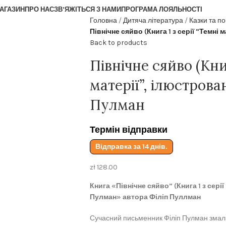
АГАЗИН
ПРО НАС
ЗВ’ЯЖІТЬСЯ З НАМИ
ПРОГРАМА ЛОЯЛЬНОСТІ
Головна
Дитяча література
Казки та по
Північне сяйво (Книга 1 з серії “Темні
Back to products
Північне сяйво (Книг
матерії”, ілюстрова
Пулман
Термін відправки
Відправка за 14 днів.
zł
128.00
Книга «Північне сяйво” (Книга 1 з сері
Пулман» автора Філіп Пуллман
Сучасний письменник Філіп Пулман змальо