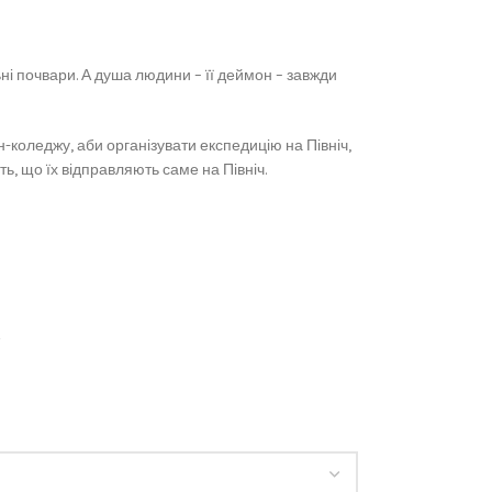
ьні почвари. А душа людини – її деймон – завжди
-коледжу, аби організувати експедицію на Північ,
ь, що їх відправляють саме на Північ.
”