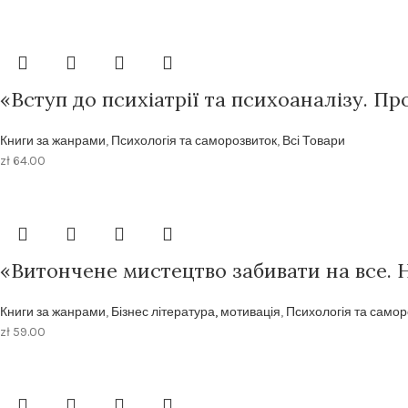
«Вступ до психіатрії та психоаналізу. П
Книги за жанрами
,
Психологія та саморозвиток
,
Всі Товари
zł
64.00
«Витончене мистецтво забивати на все. 
Книги за жанрами
,
Бізнес література, мотивація
,
Психологія та самор
zł
59.00