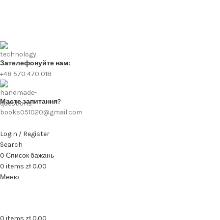
Зателефонуйте нам:
+48 570 470 018
Маєте запитання?
books051020@gmail.com
Login / Register
Search
0
Список бажань
0
items
zł
0.00
Меню
0
items
zł
0.00