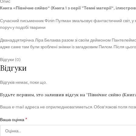
Опис
Книга «Північне сяйво” (Книга 1 з серії “Темні матерії”, ілюст
Сучасний письменник Філіп Пулман змальовує фантастичний світ, у яко
поруч у подобі тварини
Дванадцятирічна Ліра Белаква разом зі своїм деймоном Пантелеймоно
адже саме там були зроблені знімки із загадковим Пилом. Після цього
Відгуки (0)
Відгуки
Відгуків немає, поки що.
Будьте першим, хто залишив відгук на “Північне сяйво (Книга 
Ваша e-mail адреса не оприлюднюватиметься.
Обов’язкові поля по
*
Ваша оцінка