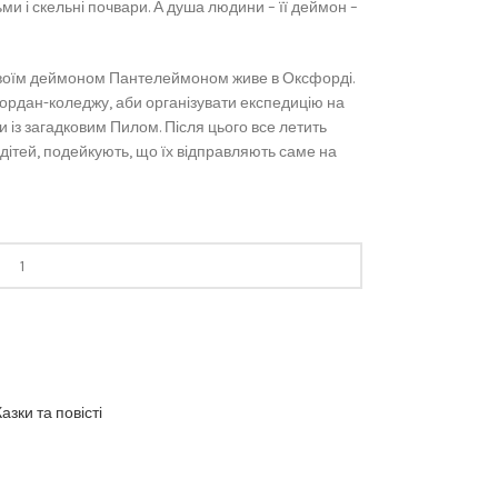
дьми і скельні почвари. А душа людини – її деймон –
своїм деймоном Пантелеймоном живе в Оксфорді.
Джордан-коледжу, аби організувати експедицію на
и із загадковим Пилом. Після цього все летить
дітей, подейкують, що їх відправляють саме на
Казки та повісті