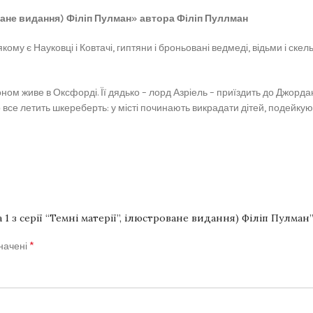
роване видання) Філіп Пулман» автора Філіп Пуллман
му є Науковці і Ковтачі, гиптяни і броньовані ведмеді, відьми і скел
м живе в Оксфорді. Її дядько – лорд Азріель – приїздить до Джордан
 все летить шкереберть: у місті починають викрадати дітей, подейкуют
1 з серії “Темні матерії”, ілюстроване видання) Філіп Пулман
*
значені