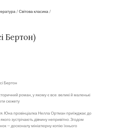
тература
Світова класика
і Бертон)
сі Бертон
торичний роман, у якому є все: великі й маленькі
роти сюжету
іття. Юна провінціалка Нелла Ортман приїжджає до
 якого зустрічають дівчину непривітно. Згодом
нок — досконалу мініатюрну копію їхнього