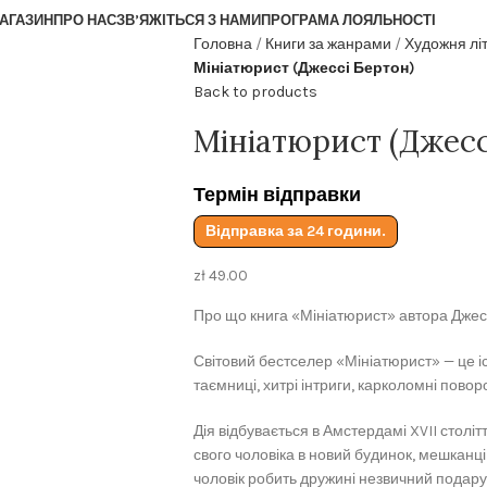
АГАЗИН
ПРО НАС
ЗВ’ЯЖІТЬСЯ З НАМИ
ПРОГРАМА ЛОЯЛЬНОСТІ
Головна
Книги за жанрами
Художня лі
Мініатюрист (Джессі Бертон)
Back to products
Мініатюрист (Джесс
Термін відправки
Відправка за 24 години.
zł
49.00
Про що книга «Мініатюрист» автора Джес
Світовий бестселер «Мініатюрист» — це іс
таємниці, хитрі інтриги, карколомні пово
Дія відбувається в Амстердамі XVII стол
свого чоловіка в новий будинок, мешканці
чоловік робить дружині незвичний подару