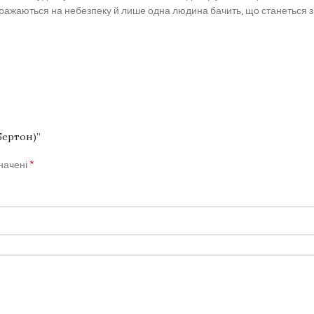
ражаються на небезпеку й лише одна людина бачить, що станеться з 
Бертон)”
*
значені