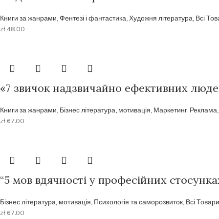
Книги за жанрами
,
Фентезі і фантастика
,
Художня література
,
Всі То
zł
48.00
«7 звичок надзвичайно ефективних люде
Книги за жанрами
,
Бізнес література, мотивація
,
Маркетинг. Реклама
zł
67.00
“5 мов вдячності у професійних стосунка
Бізнес література, мотивація
,
Психологія та саморозвиток
,
Всі Товар
zł
67.00