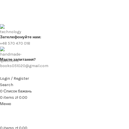
Зателефонуйте нам:
+48 570 470 018
Маєте запитання?
books051020@gmail.com
Login / Register
Search
0
Список бажань
0
items
zł
0.00
Меню
0
items
zł
0.00