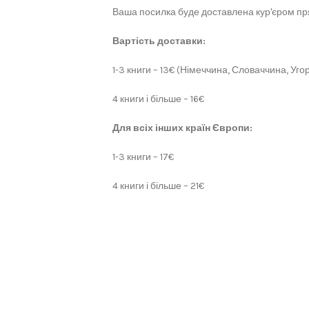
Ваша посилка буде доставлена кур'єром пря
Вартість доставки:
1-3 книги – 13€ (Німеччина, Словаччина, Угор
4 книги і більше – 16€
Для всіх інших країн Європи:
1-3 книги – 17€
4 книги і більше – 21€