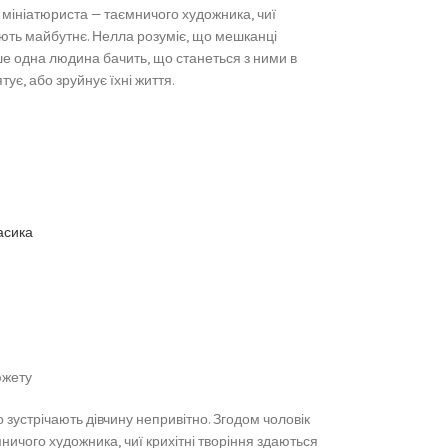
 мініатюриста — таємничого художника, чиї
ують майбутнє. Нелла розуміє, що мешканці
е одна людина бачить, що станеться з ними в
ує, або зруйнує їхні життя.
асика
южету
 зустрічають дівчину непривітно. Згодом чоловік
ничого художника, чиї крихітні творіння здаються