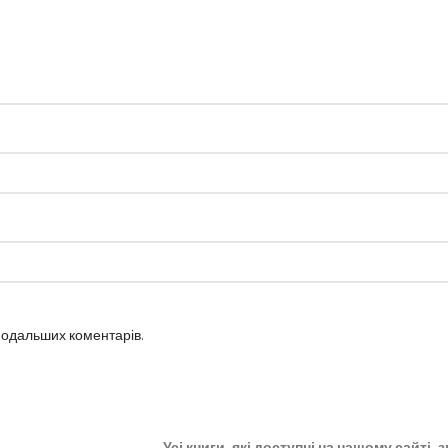
 подальших коментарів.
Усі книги, які доступні на нашому сайті,