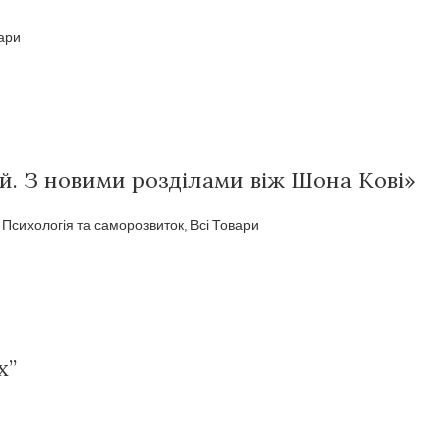
вари
й. З новими розділами віж Шона Кові»
,
Психологія та саморозвиток
,
Всі Товари
х”
и