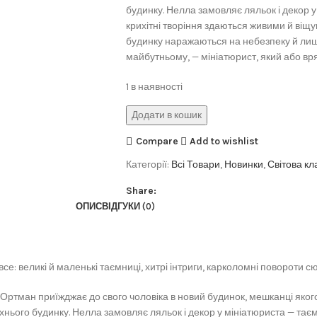
будинку. Нелла замовляє ляльок і декор у
крихітні творіння здаються живими й віщ
будинку наражаються на небезпеку й лиш
майбутньому, — мініатюрист, який або врят
1 в наявності
Додати в кошик
Compare
Add to wishlist
Категорії:
Всі Товари
,
Новинки
,
Світова кл
Share:
ОПИС
ВІДГУКИ (0)
се: великі й маленькі таємниці, хитрі інтриги, карколомні повороти с
 Ортман приїжджає до свого чоловіка в новий будинок, мешканці якого
нього будинку. Нелла замовляє ляльок і декор у мініатюриста — таєм