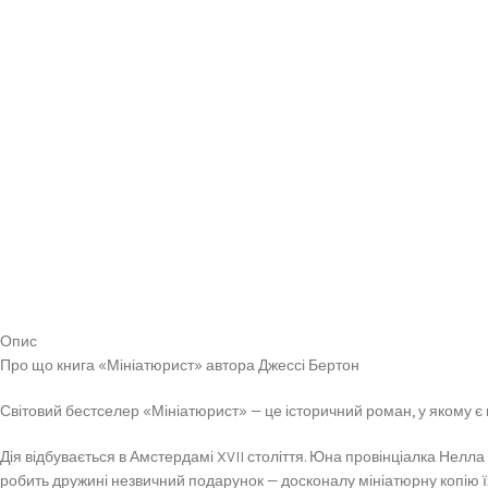
Опис
Про що книга «Мініатюрист» автора Джессі Бертон
Світовий бестселер «Мініатюрист» — це історичний роман, у якому є в
Дія відбувається в Амстердамі XVII століття. Юна провінціалка Нелла
робить дружині незвичний подарунок — досконалу мініатюрну копію їх