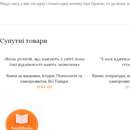
Якщо часу у вас на одну і тільки одну книжку про Ізраїль, то це вона:
Супутні товари
«Вісім релігій, що панують у світі: чому
“5 мов вдячно
їхні відмінності мають значення»
сто
Книги за жанрами
,
Історія
,
Психологія та
Бізнес література, 
саморозвиток
,
Всі Товари
саморозви
zł
67.00
zł