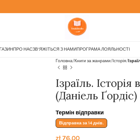
ГАЗИН
ПРО НАС
ЗВ’ЯЖІТЬСЯ З НАМИ
ПРОГРАМА ЛОЯЛЬНОСТІ
Головна
Книги за жанрами
Історія
Ізраї
Ізраїль. Історія
(Даніель Ґордіс)
Термін відправки
Відправка за 14 днів.
zł
76.00