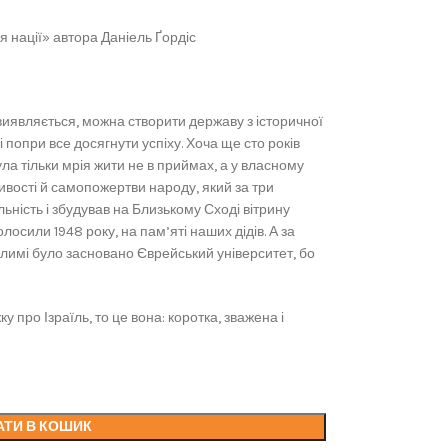
я нації» автора Даніель Ґордіс
: виявляється, можна створити державу з історичної
і попри все досягнути успіху. Хоча ще сто років
ла тільки мрія жити не в приймах, а у власному
ливості й самопожертви народу, який за три
льність і збудував на Близькому Сході вітрину
олосили 1948 року, на пам’яті наших дідів. А за
салимі було засновано Єврейський університет, бо
ку про Ізраїль, то це вона: коротка, зважена і
АТИ В КОШИК