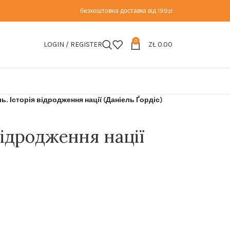
безкоштовна доставка від 199zl
0
LOGIN / REGISTER
ZŁ
0.00
ль. Історія відродження нації (Даніель Ґордіс)
 відродження нації