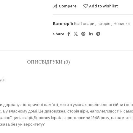
Compare
Add to wishlist
Категорії:
Всі Товари
,
Історія
,
Новинки
Share:
ОПИС
ВІДГУКИ (0)
діс
 державу з історичної пам’яті, жити в умовах нескінченної війни і поп
, а у власному домі. Це дивовижна історія віри, наполегливості й сам
сної цивілізації. Державу Ізраїль проголосили 1948 року, на пам’яті на
ржава без університету?