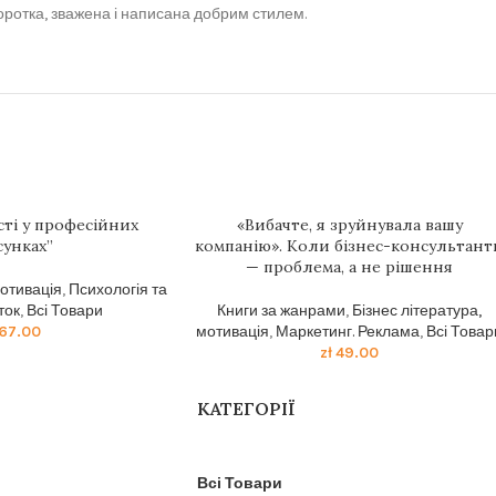
 коротка, зважена і написана добрим стилем.
сті у професійних
«Вибачте, я зруйнувала вашу
сунках”
компанію». Коли бізнес-консультант
— проблема, а не рішення
мотивація
,
Психологія та
ток
,
Всі Товари
Книги за жанрами
,
Бізнес література,
67.00
мотивація
,
Маркетинг. Реклама
,
Всі Товар
zł
49.00
КАТЕГОРІЇ
Всі Товари