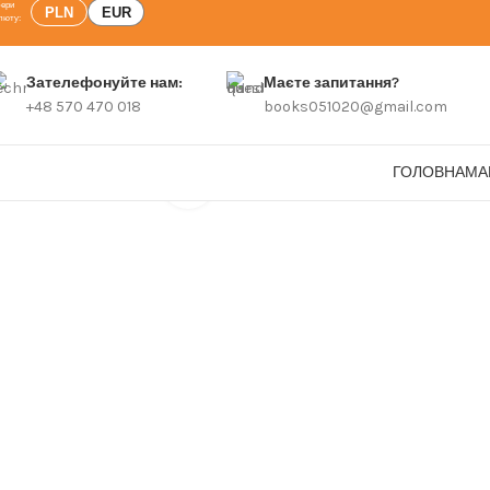
PLN
EUR
Зателефонуйте нам:
Маєте запитання?
+48 570 470 018
books051020@gmail.com
ГОЛОВНА
МА
Click to enlarge