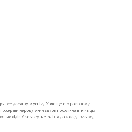
ри все досягнути успіху. Хоча ще сто років тому
опожертви народу, який за три покоління втілив цю
ших дідів. А за чверть століття до того, у 1923-му,