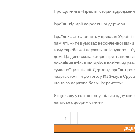
Про що книга «Ізраїль. Історія відродженн
Ізраїль: від мрії до реальної держави.
Ізраїль часто ставлять у приклад Україні
пам’яті, жити в умовах нескінченної війни 
тому єврейської держави не існувало — бу
домі. Це дивовижна історія віри, наполег
покоління втілив цю мрію в політичну реа
сучасної цивілізації. Державу Ізраїль прог
чверть століття до того, у 1923-му, в Єру
що то за держава без університету?
Якщо часу у вас на одну і тільки одну книж
написана добрим стилем.
ДОД