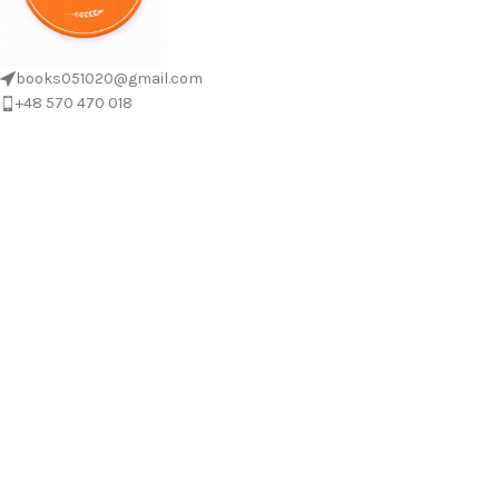
books051020@gmail.com
+48 570 470 018