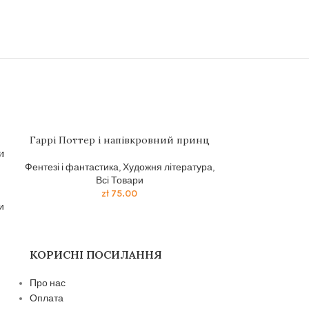
Гаррi Поттер i напiвкровний принц
Більше ніж бі
и
компанії
Фентезі і фантастика
,
Художня література
,
Всі Товари
Бізнес літерату
zł
75.00
и
КОРИСНІ ПОСИЛАННЯ
Про нас
Оплата