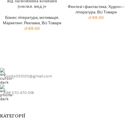
від засновника компанії
(оновл. вид.)»
Фентезі і фантастика
,
Художня
література
,
Всі Товари
Бізнес література, мотивація
,
zł
69.00
Маркетинг. Реклама
,
Всі Товари
zł
69.00
books051020@gmail.com
+48 570 470 018
КАТЕГОРІЇ