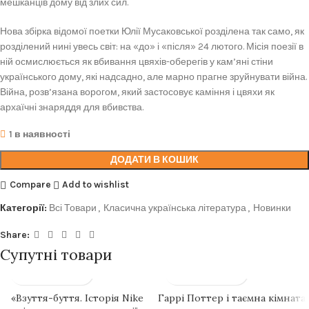
мешканців дому від злих сил.
Нова збірка відомої поетки Юлії Мусаковської розділена так само, як
розділений нині увесь світ: на «до» і «після» 24 лютого. Місія поезії в
ній осмислюється як вбивання цвяхів-оберегів у кам’яні стіни
українського дому, які надсадно, але марно прагне зруйнувати війна.
Війна, розв’язана ворогом, який застосовує каміння і цвяхи як
архаїчні знаряддя для вбивства.
1 в наявності
ДОДАТИ В КОШИК
Compare
Add to wishlist
Категорії:
Всі Товари
,
Класична українська література
,
Новинки
Share:
Супутні товари
«Взуття-буття. Історія Nike
Гаррі Поттер і таємна кімната