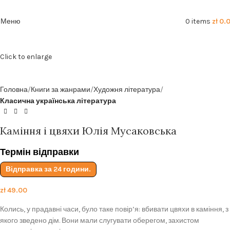
Безкоштовна доставка від
199zl
Меню
0
items
zł
0.
Click to enlarge
Головна
Книги за жанрами
Художня література
Класична українська література
Каміння і цвяхи Юлія Мусаковська
Термін відправки
Відправка за 24 години.
zł
49.00
Колись, у прадавні часи, було таке повір’я: вбивати цвяхи в каміння, з
якого зведено дім. Вони мали слугувати оберегом, захистом