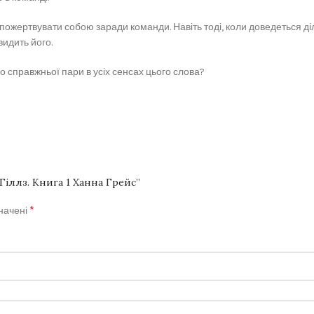
пожертвувати собою заради команди. Навіть тоді, коли доведеться діли
видить його.
о справжньої пари в усіх сенсах цього слова?
Гіллз. Книга 1 Ханна Грейс”
*
значені