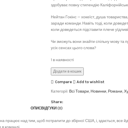
здобуває повну стипендію Каліфорнійськог
Нейтан Гокінс — хокеїст, душа товариств
заради команди. Навіть тоді, коли доведет
коли доведеться підставити плече уїдливі
Чи зможуть вони знайти спільну мову та п
усіх сенсах цього слова?
1 в наявності
Додати в кошик
Compare
Add to wishlist
Категорії:
Всі Товари
,
Новинки
,
Романи
,
Х
Share:
ОПИС
ВІДГУКИ (0)
а працює над тим, щоб потрапити до збірної США, і, здається, все 
 в команді.