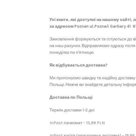
Усі книги, які доступні на нашому сайті,
за адресом Poznan ul.Poznań Garbary 41 
Замовлення формуються та готуються до в
на наш рахунок. Відправляємо одразу після
понеділка по п'ятницю.
Як відбувається доставка?
Ми пропонуємо швидку та надійну доставку 
Польщі. Нижче ви знайдете детальну інформ
Доставка по Польщі
Термін доставки 1-2 дні
InPost пачкомат – 13,99 PLN
InPost кур'єр (прискорена доставка) – 19,99