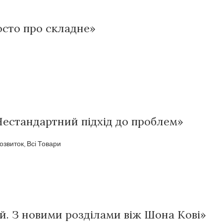
росто про складне»
Нестандартний підхід до проблем»
озвиток
,
Всі Товари
й. З новими розділами віж Шона Кові»