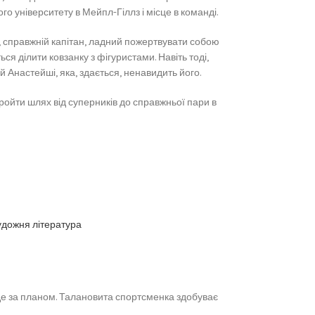
о університету в Мейпл-Гіллз і місце в команді.
а, справжній капітан, ладний пожертвувати собою
ься ділити ковзанку з фігуристами. Навіть тоді,
й Анастейші, яка, здається, ненавидить його.
ройти шлях від суперників до справжньої пари в
удожня література
йде за планом. Талановита спортсменка здобуває