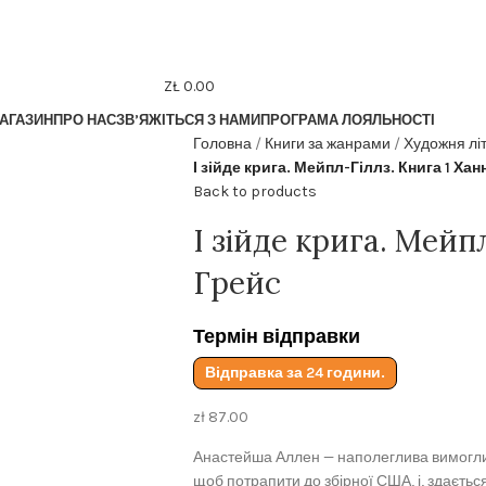
ZŁ
0.00
АГАЗИН
ПРО НАС
ЗВ’ЯЖІТЬСЯ З НАМИ
ПРОГРАМА ЛОЯЛЬНОСТІ
Головна
Книги за жанрами
Художня лі
І зійде крига. Мейпл-Гіллз. Книга 1 Хан
Back to products
І зійде крига. Мейп
Грейс
Термін відправки
Відправка за 24 години.
zł
87.00
Анастейша Аллен — наполеглива вимоглив
щоб потрапити до збірної США, і, здаєтьс