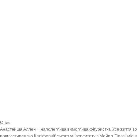
Опис
Анастейша Аллен — наполеглива вимоглива фігуристка. Усе життя вон
повну стипендію Каліфорнійського університету в Мейпл-Гіллз і місце