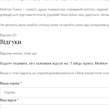
Нейтан Гокінс — хокеїст, душа товариства, справжній капітан, ладний 
доведеться підставити плече уїдливій Анастейші, яка, здається, нена
Чи зможуть вони знайти спільну мову та пройти шлях від суперників д
Відгуки (0)
Відгуки
Відгуків немає, поки що.
Будьте першим, хто залишив відгук на “І зійде крига. Мейпл-
Ваша e-mail адреса не оприлюднюватиметься.
Обов’язкові поля по
*
Ваша оцінка
*
Ваш відгук