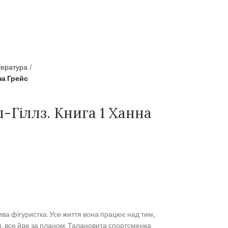
тература
на Грейс
л-Гіллз. Книга 1 Ханна
а фігуристка. Усе життя вона працює над тим,
я, все йде за планом. Талановита спортсменка