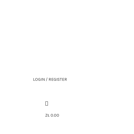
Безкоштовна доставка від
199zl
LOGIN / REGISTER
ZŁ
0.00