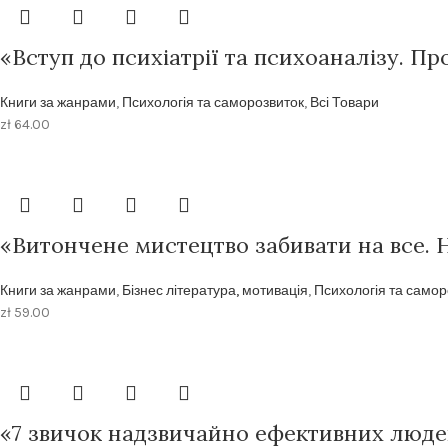
«Вступ до психіатрії та психоаналізу. П
Книги за жанрами
,
Психологія та саморозвиток
,
Всі Товари
zł
64.00
«Витончене мистецтво забивати на все. 
Книги за жанрами
,
Бізнес література, мотивація
,
Психологія та самор
zł
59.00
«7 звичок надзвичайно ефективних люде