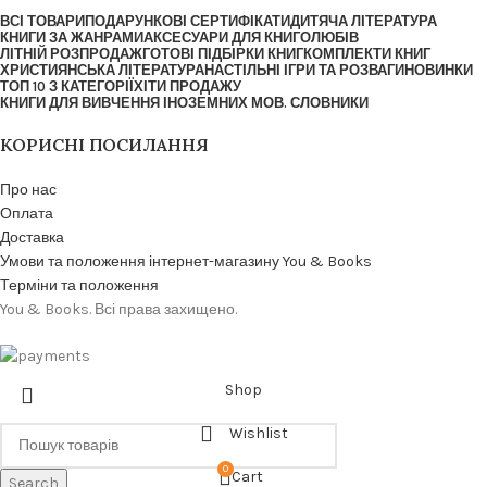
ВСІ ТОВАРИ
ПОДАРУНКОВІ СЕРТИФІКАТИ
ДИТЯЧА ЛІТЕРАТУРА
КНИГИ ЗА ЖАНРАМИ
АКСЕСУАРИ ДЛЯ КНИГОЛЮБІВ
ЛІТНІЙ РОЗПРОДАЖ
ГОТОВІ ПІДБІРКИ КНИГ
КОМПЛЕКТИ КНИГ
ХРИСТИЯНСЬКА ЛІТЕРАТУРА
НАСТІЛЬНІ ІГРИ ТА РОЗВАГИ
НОВИНКИ
ТОП 10 З КАТЕГОРІЇ
ХІТИ ПРОДАЖУ
КНИГИ ДЛЯ ВИВЧЕННЯ ІНОЗЕМНИХ МОВ. СЛОВНИКИ
КОРИСНІ ПОСИЛАННЯ
Про нас
Оплата
Доставка
Умови та положення інтернет-магазину You & Books
Терміни та положення
You & Books. Всі права захищено.
Shop
Wishlist
0
Cart
Search