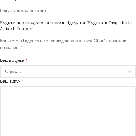
Відгуків немає, поки що.
Будьте першим, хто залишив відгук на “Будинок Старлінгів
Алікс І. Герроу”
Ваша e-mail адреса не оприлюднюватиметься.
Обов’язкові поля
*
позначені
*
Ваша оцінка
*
Ваш відгук