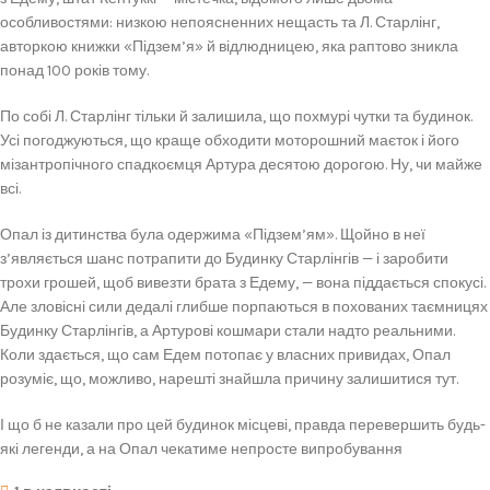
особливостями: низкою непоясненних нещасть та Л. Старлінг,
авторкою книжки «Підзем’я» й відлюдницею, яка раптово зникла
понад 100 років тому.
По собі Л. Старлінг тільки й залишила, що похмурі чутки та будинок.
Усі погоджуються, що краще обходити моторошний маєток і його
мізантропічного спадкоємця Артура десятою дорогою. Ну, чи майже
всі.
Опал із дитинства була одержима «Підзем’ям». Щойно в неї
з’являється шанс потрапити до Будинку Старлінгів — і заробити
трохи грошей, щоб вивезти брата з Едему, — вона піддається спокусі.
Але зловісні сили дедалі глибше порпаються в похованих таємницях
Будинку Старлінгів, а Артурові кошмари стали надто реальними.
Коли здається, що сам Едем потопає у власних привидах, Опал
розуміє, що, можливо, нарешті знайшла причину залишитися тут.
І що б не казали про цей будинок місцеві, правда перевершить будь-
які легенди, а на Опал чекатиме непросте випробування