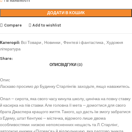
1 в наявності
ДОДАТИ В КОШИК
Compare
Add to wishlist
Категорії:
Всі Товари
,
Новинки
,
Фентезі і фантастика
,
Художня
література
Share:
ОПИС
ВІДГУКИ (0)
Опис
Ласкаво просимо до Будинку Старлінгів: заходьте, якщо наважитесь.
Опал — сирота, яка свого часу кинула школу, цинічка на повну ставку
й касирка на пів ставки. Але головна її мета — домогтися для свого
брата Джаспера кращого життя. Такого, що дасть їм змогу забратися
з Едему, штат Кентуккі — містечка, відомого лише двома
особливостями: низкою непоясненних нещасть та Л. Старлінг,
авторкою книжки «Підзем’я» й відлюдницею, яка раптово зникла