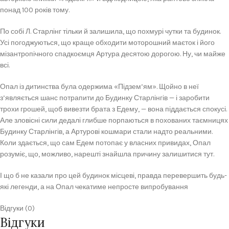
понад 100 років тому.
По собі Л. Старлінг тільки й залишила, що похмурі чутки та будинок.
Усі погоджуються, що краще обходити моторошний маєток і його
мізантропічного спадкоємця Артура десятою дорогою. Ну, чи майже
всі.
Опал із дитинства була одержима «Підзем’ям». Щойно в неї
з’являється шанс потрапити до Будинку Старлінгів — і заробити
трохи грошей, щоб вивезти брата з Едему, — вона піддається спокусі.
Але зловісні сили дедалі глибше порпаються в похованих таємницях
Будинку Старлінгів, а Артурові кошмари стали надто реальними.
Коли здається, що сам Едем потопає у власних привидах, Опал
розуміє, що, можливо, нарешті знайшла причину залишитися тут.
І що б не казали про цей будинок місцеві, правда перевершить будь-
які легенди, а на Опал чекатиме непросте випробування
Відгуки (0)
Відгуки