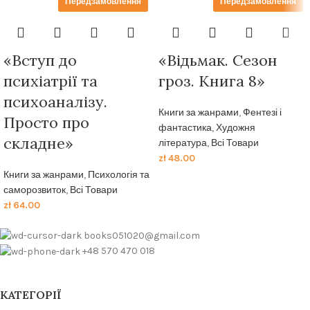
Передзамовлення
Передзамовлення
«Вступ до
«Відьмак. Сезон
психіатрії та
гроз. Книга 8»
психоаналізу.
Книги за жанрами
,
Фентезі і
Просто про
фантастика
,
Художня
складне»
література
,
Всі Товари
zł
48.00
Книги за жанрами
,
Психологія та
саморозвиток
,
Всі Товари
zł
64.00
books051020@gmail.com
+48 570 470 018
КАТЕГОРІЇ