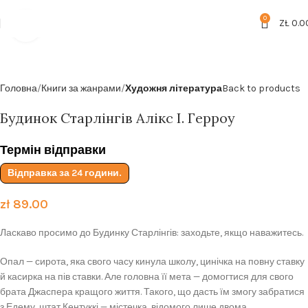
Безкоштовна доставка від
199zl
0
ZŁ
0.0
Click to enlarge
Головна
Книги за жанрами
Художня література
Back to products
Будинок Старлінгів Алікс І. Герроу
Термін відправки
Відправка за 24 години.
zł
89.00
Ласкаво просимо до Будинку Старлінгів: заходьте, якщо наважитесь.
Опал — сирота, яка свого часу кинула школу, цинічка на повну ставку
й касирка на пів ставки. Але головна її мета — домогтися для свого
брата Джаспера кращого життя. Такого, що дасть їм змогу забратися
з Едему, штат Кентуккі — містечка, відомого лише двома