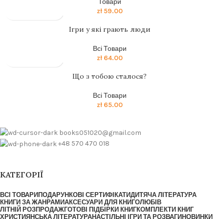
Товари
zł
59.00
Ігри у які грають люди
Всі Товари
zł
64.00
Що з тобою сталося?
Всі Товари
zł
65.00
books051020@gmail.com
+48 570 470 018
КАТЕГОРІЇ
ВСІ ТОВАРИ
ПОДАРУНКОВІ СЕРТИФІКАТИ
ДИТЯЧА ЛІТЕРАТУРА
КНИГИ ЗА ЖАНРАМИ
АКСЕСУАРИ ДЛЯ КНИГОЛЮБІВ
ЛІТНІЙ РОЗПРОДАЖ
ГОТОВІ ПІДБІРКИ КНИГ
КОМПЛЕКТИ КНИГ
ХРИСТИЯНСЬКА ЛІТЕРАТУРА
НАСТІЛЬНІ ІГРИ ТА РОЗВАГИ
НОВИНКИ