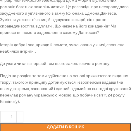
«Граф Монте-Крісто» Александра Дюма — один із улюблених
романів багатьох поколінь читачів. Це розповідь про несправедливо
засудженого й ув’язненого в замку Іф юнака Едмона Дантеса.
Зумівши утекти з в’язниці й відшукавши скарб, він прагне
справедливості та відплати… Що чекає на його кривдників? Чи
принесе ця помста задоволення самому Дантесові?
Історія добра і зла, кривди й помсти, змальована у книзі, сповнена
неабиякої інтриги…
До уваги читачів перший том цього захоплюючого роману.
Поділ на розділи та томи здійснено на основі прижиттєвого видання
твору; такого ж принципу дотримуються і європейські видавці (на
ньому, зокрема, заснований і єдиний відомий на сьогодні друкований
переклад роману українською мовою, що побачив світ 1924 року у
Вінніпеґу).
ДОДАТИ В КОШИК