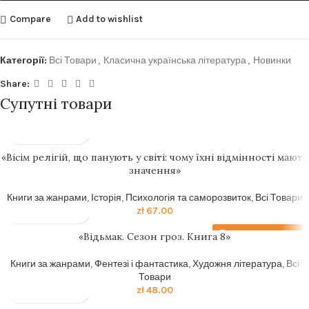
Compare
Add to wishlist
Категорії:
Всі Товари
,
Класична українська література
,
Новинки
Share:
Супутні товари
«Вісім релігій, що панують у світі: чому їхні відмінності мають
значення»
Книги за жанрами
,
Історія
,
Психологія та саморозвиток
,
Всі Товари
zł
67.00
Передзамовлення
«Відьмак. Сезон гроз. Книга 8»
Книги за жанрами
,
Фентезі і фантастика
,
Художня література
,
Всі
Товари
zł
48.00