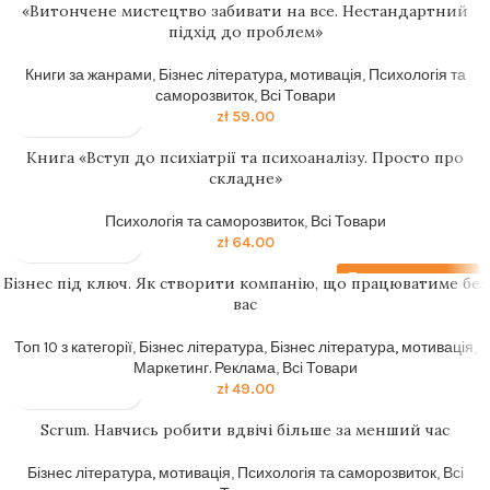
«Витончене мистецтво забивати на все. Нестандартний
підхід до проблем»
Книги за жанрами
,
Бізнес література, мотивація
,
Психологія та
саморозвиток
,
Всі Товари
zł
59.00
Книга «Вступ до психіатрії та психоаналізу. Просто про
складне»
Психологія та саморозвиток
,
Всі Товари
zł
64.00
Передзамовлення
Бізнес під ключ. Як створити компанію, що працюватиме без
вас
Топ 10 з категорії
,
Бізнес література
,
Бізнес література, мотивація
,
Маркетинг. Реклама
,
Всі Товари
zł
49.00
Scrum. Навчись робити вдвічі більше за менший час
Бізнес література, мотивація
,
Психологія та саморозвиток
,
Всі