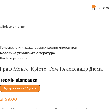
Безкоштовна доставка від
199zl
0
ZŁ
0.0
Click to enlarge
Головна
Книги за жанрами
Художня література
Класична українська література
Back to products
Граф Монте-Крісто. Том 1 Александр Дюма
Термін відправки
Відправка за 14 днів.
zł
58.00