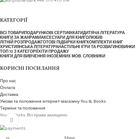
+48 570 470 018
КАТЕГОРІЇ
ВСІ ТОВАРИ
ПОДАРУНКОВІ СЕРТИФІКАТИ
ДИТЯЧА ЛІТЕРАТУРА
КНИГИ ЗА ЖАНРАМИ
АКСЕСУАРИ ДЛЯ КНИГОЛЮБІВ
ЛІТНІЙ РОЗПРОДАЖ
ГОТОВІ ПІДБІРКИ КНИГ
КОМПЛЕКТИ КНИГ
ХРИСТИЯНСЬКА ЛІТЕРАТУРА
НАСТІЛЬНІ ІГРИ ТА РОЗВАГИ
НОВИНКИ
ТОП 10 З КАТЕГОРІЇ
ХІТИ ПРОДАЖУ
КНИГИ ДЛЯ ВИВЧЕННЯ ІНОЗЕМНИХ МОВ. СЛОВНИКИ
КОРИСНІ ПОСИЛАННЯ
Про нас
Оплата
Доставка
Умови та положення інтернет-магазину You & Books
Терміни та положення
You & Books. Всі права захищено.
Click to enlarge
Shop