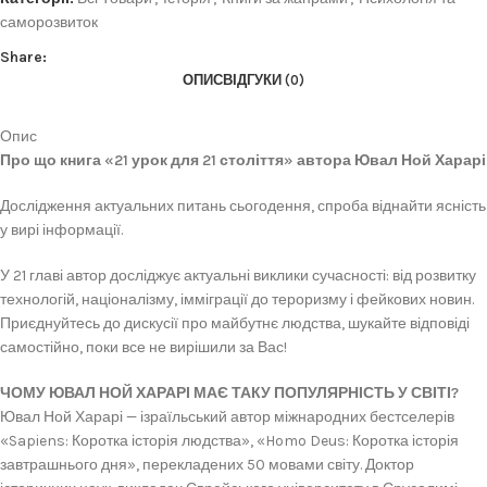
саморозвиток
Share:
ОПИС
ВІДГУКИ (0)
Опис
Про що книга «21 урок для 21 століття» автора Ювал Ной Харарі
Дослідження актуальних питань сьогодення, спроба віднайти ясність
у вирі інформації.
У 21 главі автор досліджує актуальні виклики сучасності: від розвитку
технологій, націоналізму, імміграції до тероризму і фейкових новин.
Приєднуйтесь до дискусії про майбутнє людства, шукайте відповіді
самостійно, поки все не вирішили за Вас!
ЧОМУ ЮВАЛ НОЙ ХАРАРІ МАЄ ТАКУ ПОПУЛЯРНІСТЬ У СВІТІ?
Ювал Ной Харарі — ізраїльський автор міжнародних бестселерів
«Sapiens: Коротка історія людства», «Homo Deus: Коротка історія
завтрашнього дня», перекладених 50 мовами світу. Доктор