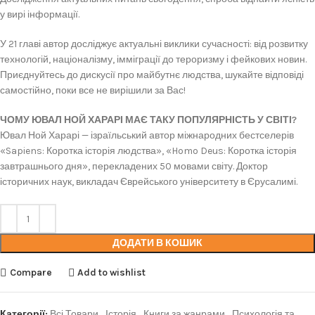
у вирі інформації.
У 21 главі автор досліджує актуальні виклики сучасності: від розвитку
технологій, націоналізму, імміграції до тероризму і фейкових новин.
Приєднуйтесь до дискусії про майбутнє людства, шукайте відповіді
самостійно, поки все не вирішили за Вас!
ЧОМУ ЮВАЛ НОЙ ХАРАРІ МАЄ ТАКУ ПОПУЛЯРНІСТЬ У СВІТІ?
Ювал Ной Харарі — ізраїльський автор міжнародних бестселерів
«Sapiens: Коротка історія людства», «Homo Deus: Коротка історія
завтрашнього дня», перекладених 50 мовами світу. Доктор
історичних наук, викладач Єврейського університету в Єрусалимі.
ДОДАТИ В КОШИК
Compare
Add to wishlist
Категорії:
Всі Товари
,
Історія
,
Книги за жанрами
,
Психологія та