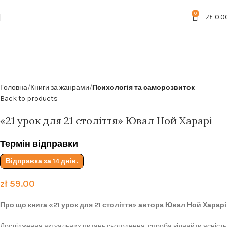
Безкоштовна доставка від
199zl
0
ZŁ
0.0
Головна
Книги за жанрами
Психологія та саморозвиток
Back to products
«21 урок для 21 століття» Ювал Ной Харарі
Термін відправки
Відправка за 14 днів.
zł
59.00
Про що книга «21 урок для 21 століття» автора Ювал Ной Харарі
Дослідження актуальних питань сьогодення, спроба віднайти ясність