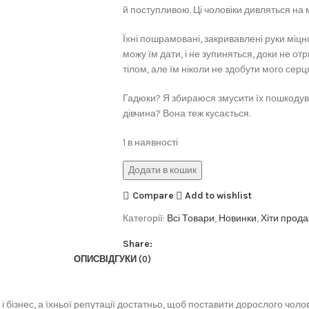
й поступливою. Ці чоловіки дивляться на 
Їхні пошрамовані, закривавлені руки міцн
можу їм дати, і не зупиняться, доки не о
тілом, але їм ніколи не здобути мого серц
Гадюки? Я збираюся змусити їх пошкодува
дівчина? Вона теж кусається.
1 в наявності
Додати в кошик
Compare
Add to wishlist
Категорії:
Всі Товари
,
Новинки
,
Хіти прод
Share:
ОПИС
ВІДГУКИ (0)
як і бізнес, а їхньої репутації достатньо, щоб поставити дорослого чол