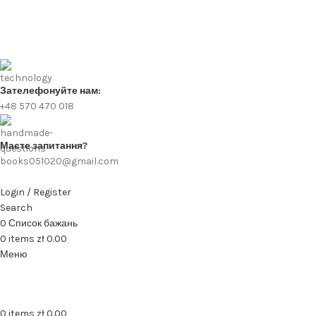
Зателефонуйте нам:
+48 570 470 018
Маєте запитання?
books051020@gmail.com
Login / Register
Search
0
Список бажань
0
items
zł
0.00
Меню
0
items
zł
0.00