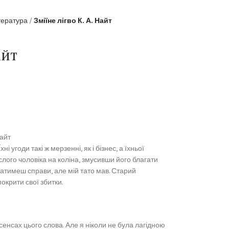
тература
Зміїне лігво К. А. Найт
айт
Найт
і угоди такі ж мерзенні, як і бізнес, а їхньої
лого чоловіка на коліна, змусивши його благати
матимеш справи, але мій тато мав. Старий
окрити свої збитки.
 сенсах цього слова. Але я ніколи не була лагідною