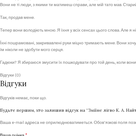
Вони не ті люди, з якими ти матимеш справи, але мій тато мав. Старий
Так, продав мене.
Тепер вони володіють мною. Я їхня у всіх сенсах цього слова. Але я н
Їхні пошрамовані, закривавлені руки міцно тримають мене. Вони хочут
їм ніколи не здобути мого серця.
Гадюки? Я збираюся змусити їх пошкодувати про той день, коли вони 
Відгуки (0)
Відгуки
Відгуків немає, поки що.
Будьте першим, хто залишив відгук на “Зміїне лігво К. А. Най
Ваша e-mail адреса не оприлюднюватиметься.
Обов’язкові поля по
*
Ваша оцінка