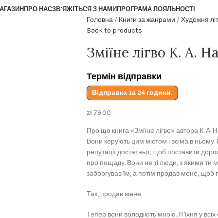
АГАЗИН
ПРО НАС
ЗВ’ЯЖІТЬСЯ З НАМИ
ПРОГРАМА ЛОЯЛЬНОСТІ
Головна
Книги за жанрами
Художня лі
Back to products
Зміїне лігво К. А. Н
Термін відправки
Відправка за 24 години.
zł
79.00
Про що книга «Зміїне лігво» автора К. А. 
Вони керують цим містом і всіма в ньому. Їхн
репутації достатньо, щоб поставити дорос
про пощаду. Вони не ті люди, з якими ти 
заборгував їм, а потім продав мене, щоб п
Так, продав мене.
Тепер вони володіють мною. Я їхня у всіх