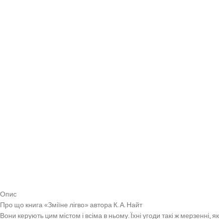
Опис
Про що книга «Зміїне лігво» автора К. А. Найт
Вони керують цим містом і всіма в ньому. Їхні угоди такі ж мерзенні, 