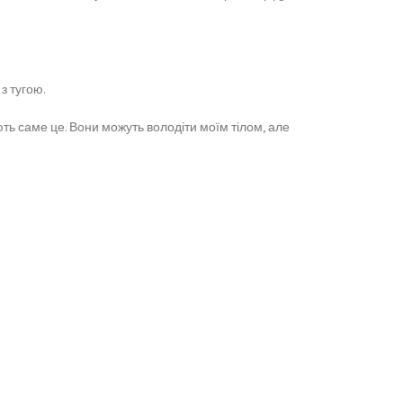
з тугою.
ють саме це. Вони можуть володіти моїм тілом, але