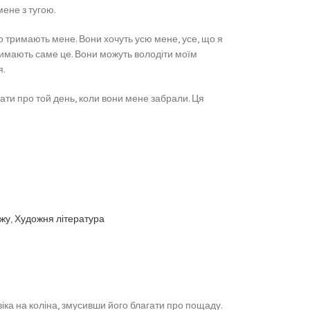
мене з тугою.
о тримають мене. Вони хочуть усю мене, усе, що я
тримають саме це. Вони можуть володіти моїм
я.
ти про той день, коли вони мене забрали. Ця
ажу
,
Художня література
овіка на коліна, змусивши його благати про пощаду.