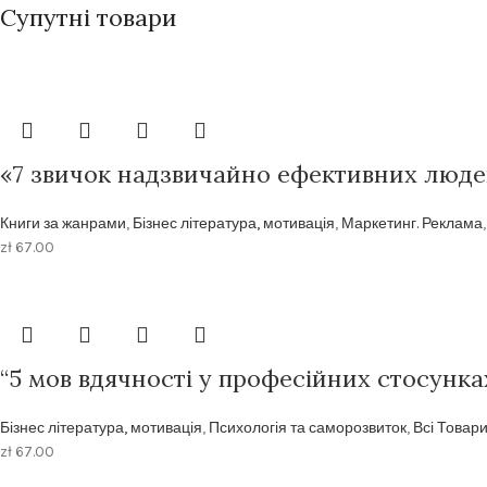
Супутні товари
«7 звичок надзвичайно ефективних люде
Книги за жанрами
,
Бізнес література, мотивація
,
Маркетинг. Реклама
zł
67.00
“5 мов вдячності у професійних стосунка
Бізнес література, мотивація
,
Психологія та саморозвиток
,
Всі Товар
zł
67.00