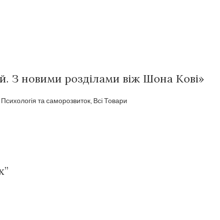
й. З новими розділами віж Шона Кові»
,
Психологія та саморозвиток
,
Всі Товари
х”
и