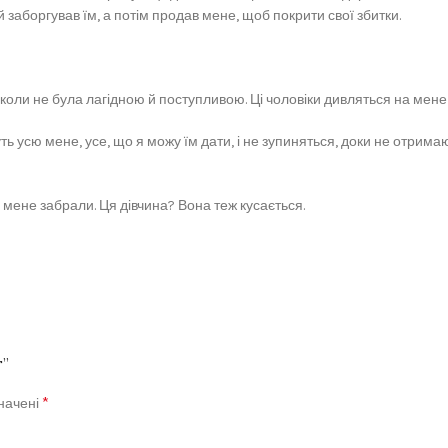
 заборгував їм, а потім продав мене, щоб покрити свої збитки.
іколи не була лагідною й поступливою. Ці чоловіки дивляться на мене 
ь усю мене, усе, що я можу їм дати, і не зупиняться, доки не отрима
мене забрали. Ця дівчина? Вона теж кусається.
т”
*
значені