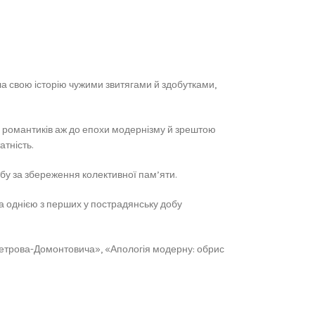
ала свою історію чужими звитягами й здобутками,
их романтиків аж до епохи модернізму й зрештою
тність.
ьбу за збереження колективної пам’яти.
а однією з перших у пострадянську добу
 Петрова-Домонтовича», «Апологія модерну: обрис