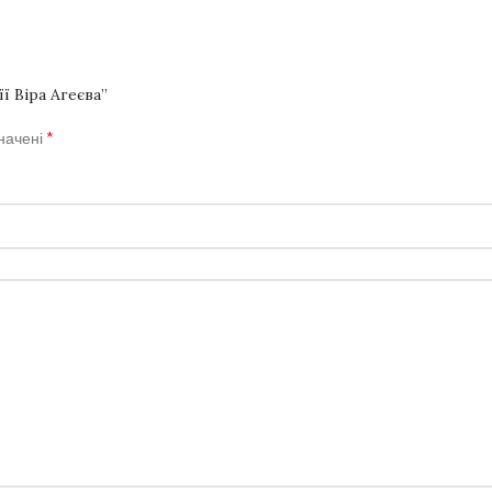
ї Віра Агеєва”
*
значені