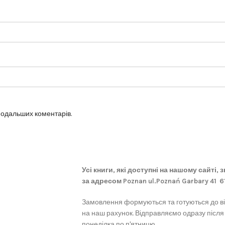
 подальших коментарів.
Усі книги, які доступні на нашому сайті,
за адресом Poznan ul.Poznań Garbary 41 
Замовлення формуються та готуються до в
на наш рахунок. Відправляємо одразу після
понеділка по п'ятницю.