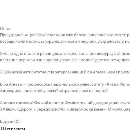
Опис
Про українсько-російські взаємини вже багато написано в контексті 
позбавляючи натомість українців їхнього минулого. З українського по
Уже не одне століття речницею антиколоніального дискурсу є вітчизн
постання держави вона пропонувала різні моделі ідентичности, підва
У цій книжці авторитетна літературознавиця Віра Агеєва через призм
Віра Агеєва — професорка Національного університету «Києво-Могиля
заговорила про потребу ревізії патріархальних цінностей.
Авторка книжок «Жіночий простір: Феміністичний дискурс українськ
ХХ віку», «Дороги й середохрестя», «Візерунок на камені. Микола Ба
Відгуки (0)
Відгуки