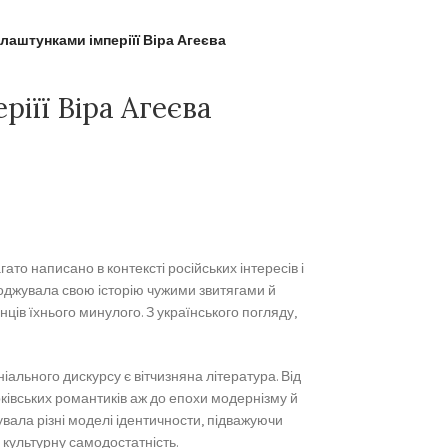
 лаштунками імперіїї Віра Агеєва
іїї Віра Агеєва
ато написано в контексті російських інтересів і
оджувала свою історію чужими звитягами й
ців їхнього минулого. З українського погляду,
ального дискурсу є вітчизняна література. Від
рківських романтиків аж до епохи модернізму й
ала різні моделі ідентичности, підважуючи
 культурну самодостатність.