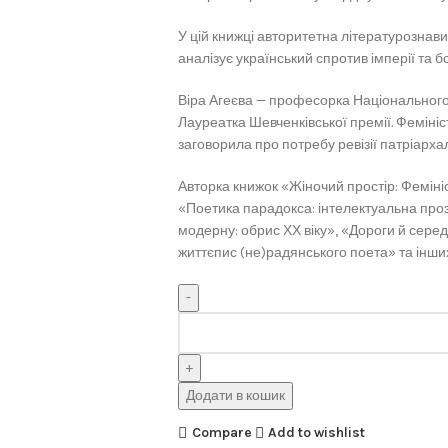
У цій книжці авторитетна літературознав
аналізує український спротив імперії та 
Віра Агеєва — професорка Національного
Лауреатка Шевченківської премії. Фемініс
заговорила про потребу ревізії патріарха
Авторка книжок «Жіночий простір: Феміні
«Поетика парадокса: інтелектуальна про
модерну: обрис ХХ віку», «Дороги й сере
життєпис (не)радянського поета» та інши
Додати в кошик
Compare
Add to wishlist