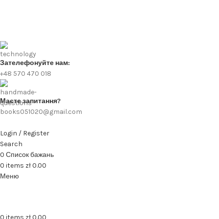
Зателефонуйте нам:
+48 570 470 018
Маєте запитання?
books051020@gmail.com
Login / Register
Search
0
Список бажань
0
items
zł
0.00
Меню
0
items
zł
0.00