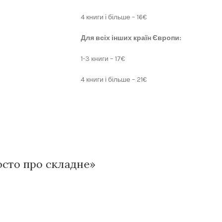
4 книги і більше – 16€
Для всіх інших країн Європи:
1-3 книги – 17€
4 книги і більше – 21€
росто про складне»