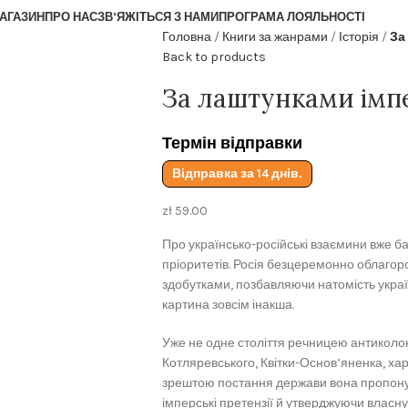
АГАЗИН
ПРО НАС
ЗВ’ЯЖІТЬСЯ З НАМИ
ПРОГРАМА ЛОЯЛЬНОСТІ
Головна
Книги за жанрами
Історія
За
Back to products
За лаштунками імпер
Термін відправки
Відправка за 14 днів.
zł
59.00
Про українсько-російські взаємини вже баг
пріоритетів. Росія безцеремонно облагор
здобутками, позбавляючи натомість україн
картина зовсім інакша.
Уже не одне століття речницею антиколоні
Котляревського, Квітки-Основ’яненка, ха
зрештою постання держави вона пропонув
імперські претензії й утверджуючи власну