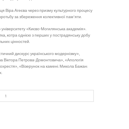
иця Віра Агеєва через призму культурного процесу
боротьбу за збереження колективної пам’яти.
 університету «Києво-Могилянська академія».
тка, котра однією з перших у пострадянську добу
льних цінностей.
стичний дискурс українського модернізму»,
за Віктора Петрова-Домонтовича», «Апологія
дохрестя», «Візерунок на камені. Микола Бажан:
х.