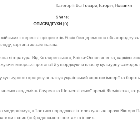
Категорії:
Всі Товари
,
Історія
,
Новинки
Share:
ОПИС
ВІДГУКИ (0)
російських інтересів і пріоритетів. Росія безцеремонно облагороджув
гляду, картина зовсім інакша.
яна література. Від Котляревського, Квітки-Основ’яненка, харківськ
жуючи імперські претензії й утверджуючи власну культурну самодоста
у культурного процесу аналізує український спротив імперії та борот
нська академія». Лауреатка Шевченківської премії. Феміністка, котр
ого модернізму», «Поетика парадокса: інтелектуальна проза Віктора
жан: життєпис (не)радянського поета» та інших.