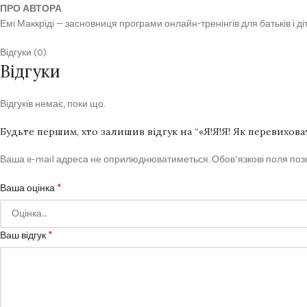
ПРО АВТОРА
Емі Маккріді — засновниця програми онлайн-тренінгів для батьків і д
Відгуки (0)
Відгуки
Відгуків немає, поки що.
Будьте першим, хто залишив відгук на “«Я!Я!Я! Як перевиховат
Ваша e-mail адреса не оприлюднюватиметься.
Обов’язкові поля по
*
Ваша оцінка
*
Ваш відгук