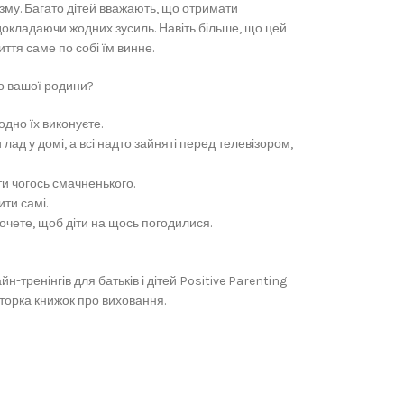
изму. Багато дітей вважають, що отримати
окладаючи жодних зусиль. Навіть більше, що цей
ття саме по собі їм винне.
до вашої родини?
одно їх виконуєте.
лад у домі, а всі надто зайняті перед телевізором,
ти чогось смачненького.
ити самі.
хочете, щоб діти на щось погодилися.
-тренінгів для батьків і дітей Positive Parenting
вторка книжок про виховання.