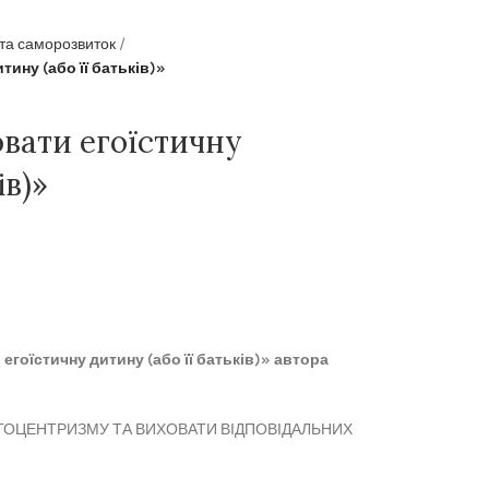
 та саморозвиток
тину (або її батьків)»
овати егоїстичну
ів)»
егоїстичну дитину (або її батьків)» автора
ГОЦЕНТРИЗМУ ТА ВИХОВАТИ ВІДПОВІДАЛЬНИХ