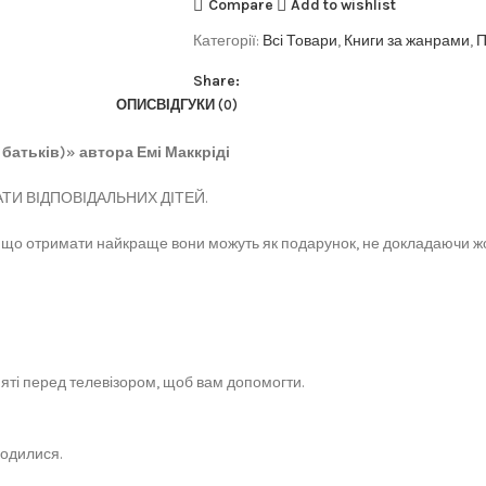
Compare
Add to wishlist
Категорії:
Всі Товари
,
Книги за жанрами
,
П
Share:
ОПИС
ВІДГУКИ (0)
 батьків)» автора Емі Маккріді
И ВІДПОВІДАЛЬНИХ ДІТЕЙ.
ь, що отримати найкраще вони можуть як подарунок, не докладаючи жо
йняті перед телевізором, щоб вам допомогти.
годилися.