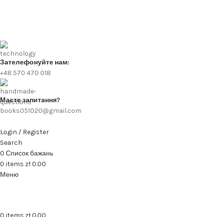
Зателефонуйте нам:
+48 570 470 018
Маєте запитання?
books051020@gmail.com
Login / Register
Search
0
Список бажань
0
items
zł
0.00
Меню
0
items
zł
0.00