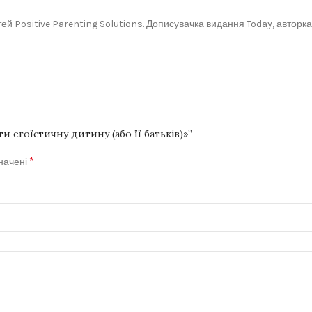
ітей Positive Parenting Solutions. Дописувачка видання Today, авторк
и егоїстичну дитину (або її батьків)»”
*
значені