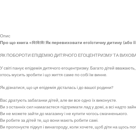
Опис
Про що книга «Я!Я!Я! Як перевиховати егоїстичну дитину (або її
ЯК ПОБОРОТИ ЕПІДЕМІЮ ДИТЯЧОГО ЕГОЦЕНТРИЗМУ ТА ВИХОВАТ
У світі панує епідемія дитячого егоцентризму. Багато дітей вважают
хтось мусить зробити і що життя саме по собі їм винне.
Як дізнатися, що ця епідемія дісталась і до вашої родини?
Вас дратують забаганки дітей, але ви все одно їх виконуєте.
Ви з останніх сил намагаєтеся підтримати лад у домі, а всі надто за
Ви не можете зайти до магазину і не купити чогось смачненького.
Ви робите за дітей те, що вони мають робити самі.
Ви пропонуєте підкуп і винагороду, коли хочете, щоб діти на щось по