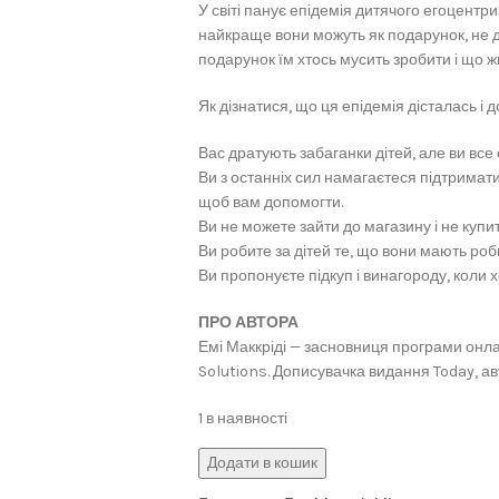
У світі панує епідемія дитячого егоцентр
найкраще вони можуть як подарунок, не д
подарунок їм хтось мусить зробити і що жи
Як дізнатися, що ця епідемія дісталась і 
Вас дратують забаганки дітей, але ви все 
Ви з останніх сил намагаєтеся підтримати 
щоб вам допомогти.
Ви не можете зайти до магазину і не купи
Ви робите за дітей те, що вони мають роб
Ви пропонуєте підкуп і винагороду, коли 
ПРО АВТОРА
Емі Маккріді — засновниця програми онлайн
Solutions. Дописувачка видання Today, а
1 в наявності
Додати в кошик