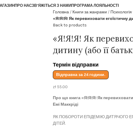
АГАЗИН
ПРО НАС
ЗВ’ЯЖІТЬСЯ З НАМИ
ПРОГРАМА ЛОЯЛЬНОСТІ
Головна
Книги за жанрами
Психологія
«Я!Я!Я! Як перевиховати егоїстичну ди
Back to products
«Я!Я!Я! Як перевих
дитину (або її батьк
Термін відправки
Відправка за 24 години.
zł
55.00
Про що книга «Я!Я!Я! Як перевиховати 
Емі Маккріді
ЯК ПОБОРОТИ ЕПІДЕМІЮ ДИТЯЧОГО Е
ДІТЕЙ.