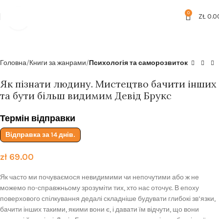
Безкоштовна доставка від
199zl
0
ZŁ
0.0
Click to enlarge
Головна
Книги за жанрами
Психологія та саморозвиток
Як пізнати людину. Мистецтво бачити інших
та бути більш видимим Девід Брукс
Термін відправки
Відправка за 14 днів.
zł
69.00
Як часто ми почуваємося невидимими чи непочутими або ж не
можемо по-справжньому зрозуміти тих, хто нас оточує. В епоху
поверхового спілкування дедалі складніше будувати глибокі зв’язки,
бачити інших такими, якими вони є, і давати їм відчути, що вони