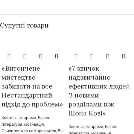
Супутні товари
«Витончене
«7 звичок
мистецтво
надзвичайно
забивати на все.
ефективних людей.
Нестандартний
З новими
підхід до проблем»
розділами віж
Шона Кові»
Книги за жанрами
,
Бізнес
література, мотивація
,
Книги за жанрами
,
Бізнес
Психологія та саморозвиток
,
Всі
література, мотивація
,