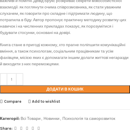
важливі й помітні. Девід Брукс розкриває секрети міжособистісної
взаємодії: як поглянути очима співрозмовника, як стати уважним
слухачем, як говорити про складне і підтримати людину, що
потрапила в біду. Автор пропонує практичну методику розвитку цих
навичок і на численних прикладах показує, як порозумітися і
будувати стосунки, основані на довірі.
Книга стане в пригоді кожному, хто прагне поліпшити комунікаційні
вміння, а також психологам, соціальним працівникам та усім
фахівцям, місією яких є допомагати іншим долати життєві негаразди
й виходити з них переможцями.
ДОДАТИ В КОШИК
Compare
Add to wishlist
Категорії:
Всі Товари
,
Новинки
,
Психологія та саморозвиток
Share: