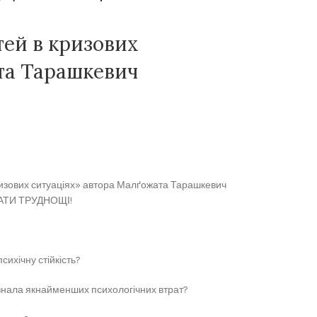
тей в кризових
та Тарашкевич
кризових ситуаціях» автора Малґожата Тарашкевич
АТИ ТРУДНОЩІ!
сихічну стійкість?
азнала якнайменших психологічних втрат?