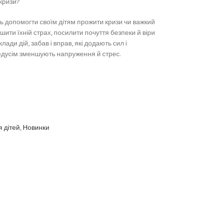
 кризи?
ь допомогти своїм дітям прожити кризи чи важкий
шити їхній страх, посилити почуття безпеки й віри
лади дій, забав і вправ, які додають сил і
редусім зменшують напруження й стрес.
 дітей
,
Новинки