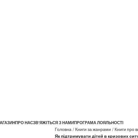
Безкоштовна доставка від
199zl
АГАЗИН
ПРО НАС
ЗВ’ЯЖІТЬСЯ З НАМИ
ПРОГРАМА ЛОЯЛЬНОСТІ
Головна
Книги за жанрами
Книги про в
Як підтримувати дітей в кризових си