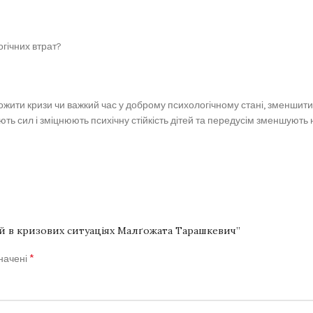
гічних втрат?
ити кризи чи важкий час у доброму психологічному стані, зменшити їх
ають сил і зміцнюють психічну стійкість дітей та передусім зменшують
ей в кризових ситуаціях Малґожата Тарашкевич”
*
значені