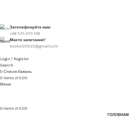
Зателефонуйте нам:
+48 570 470 018
Маєте запитання?
books051020@gmail.com
Login / Register
Search
0
Список бажань
0
items
zł
0.00
Меню
0
items
zł
0.00
ГОЛОВНА
М