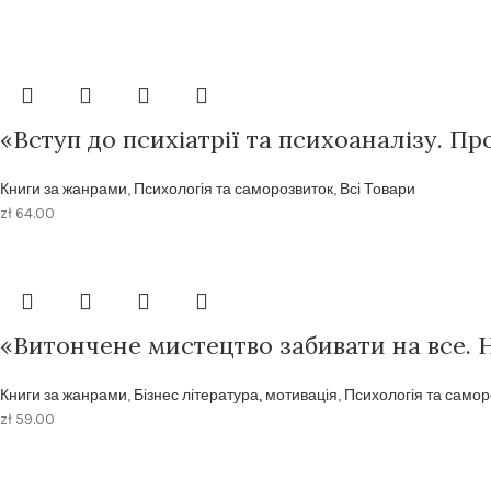
«Вступ до психіатрії та психоаналізу. П
Книги за жанрами
,
Психологія та саморозвиток
,
Всі Товари
zł
64.00
«Витончене мистецтво забивати на все. 
Книги за жанрами
,
Бізнес література, мотивація
,
Психологія та самор
zł
59.00