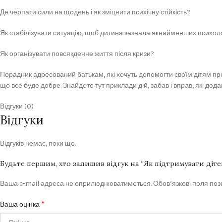
Де черпати сили на щодень і як зміцнити психічну стійкість?
Як стабілізувати ситуацію, щоб дитина зазнала якнайменших психоло
Як організувати повсякденне життя після кризи?
Порадник адресований батькам, які хочуть допомогти своїм дітям прож
що все буде добре. Знайдете тут приклади дій, забав і вправ, які дод
Відгуки (0)
Відгуки
Відгуків немає, поки що.
Будьте першим, хто залишив відгук на “Як підтримувати діт
Ваша e-mail адреса не оприлюднюватиметься.
Обов’язкові поля по
*
Ваша оцінка