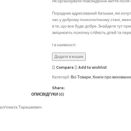
Як організувати повсякденне життя після
Порадник адресований батькам, які хочут
час у доброму психологічному стані, змен
в те, що все буде добре. Знайдете тут прик
зміцнюють психічну стійкість дітей та пе
1 в наявності
Додати в кошик
Compare
Add to wishlist
Категорії:
Всі Товари
,
Книги про виховання
Share:
ОПИС
ВІДГУКИ (0)
 Малґожата Тарашкевич