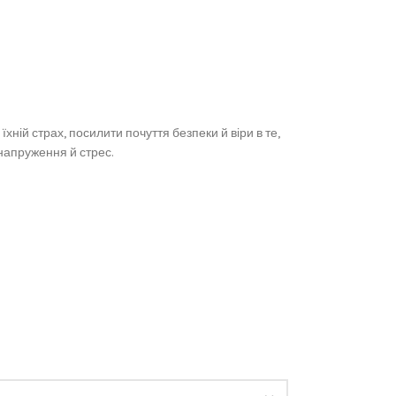
ній страх, посилити почуття безпеки й віри в те,
 напруження й стрес.