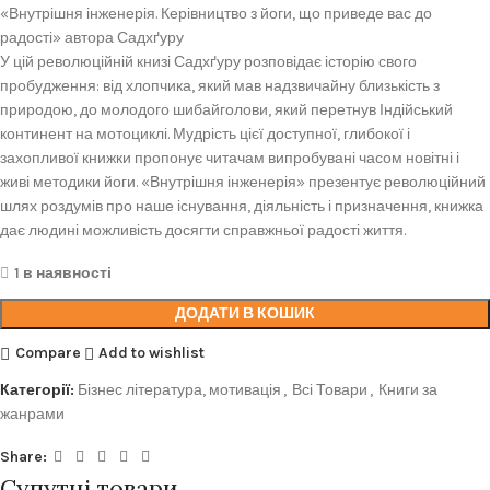
«Внутрішня інженерія. Керівництво з йоги, що приведе вас до
радості» автора Садхґуру
У цій революційній книзі Садхґуру розповідає історію свого
пробудження: від хлопчика, який мав надзвичайну близькість з
природою, до молодого шибайголови, який перетнув Індійський
континент на мотоциклі. Мудрість цієї доступної, глибокої і
захопливої книжки пропонує читачам випробувані часом новітні і
живі методики йоги. «Внутрішня інженерія» презентує революційний
шлях роздумів про наше існування, діяльність і призначення, книжка
дає людині можливість досягти справжньої радості життя.
1 в наявності
ДОДАТИ В КОШИК
Compare
Add to wishlist
Категорії:
Бізнес література, мотивація
,
Всі Товари
,
Книги за
жанрами
Share:
Супутні товари