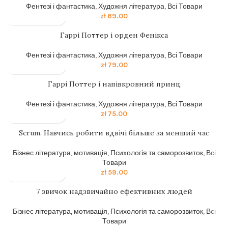
Фентезі і фантастика
,
Художня література
,
Всі Товари
zł
69.00
Гаррi Поттер i орден Фенiкса
Фентезі і фантастика
,
Художня література
,
Всі Товари
zł
79.00
Гаррi Поттер i напiвкровний принц
Фентезі і фантастика
,
Художня література
,
Всі Товари
zł
75.00
Scrum. Навчись робити вдвічі більше за менший час
Бізнес література, мотивація
,
Психологія та саморозвиток
,
Всі
Товари
zł
59.00
7 звичок надзвичайно ефективних людей
Бізнес література, мотивація
,
Психологія та саморозвиток
,
Всі
Товари