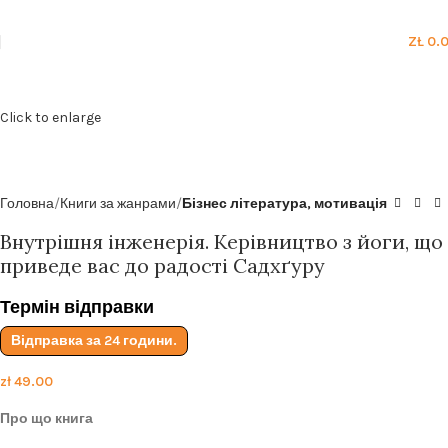
Безкоштовна доставка від
199zl
ZŁ
0.
Click to enlarge
Головна
Книги за жанрами
Бізнес література, мотивація
Внутрішня інженерія. Керівництво з йоги, що
приведе вас до радості Садхґуру
Термін відправки
Відправка за 24 години.
zł
49.00
Про що книга