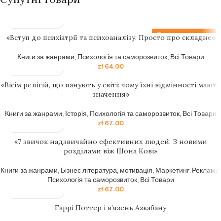
Передзамовлення
«Вступ до психіатрії та психоаналізу. Просто про складне»
Книги за жанрами
,
Психологія та саморозвиток
,
Всі Товари
zł
64.00
«Вісім релігій, що панують у світі: чому їхні відмінності мають
значення»
Книги за жанрами
,
Історія
,
Психологія та саморозвиток
,
Всі Товари
zł
67.00
«7 звичок надзвичайно ефективних людей. З новими
розділами віж Шона Кові»
Книги за жанрами
,
Бізнес література, мотивація
,
Маркетинг. Реклама
,
Психологія та саморозвиток
,
Всі Товари
zł
67.00
Гаррі Поттер і в’язень Азкабану